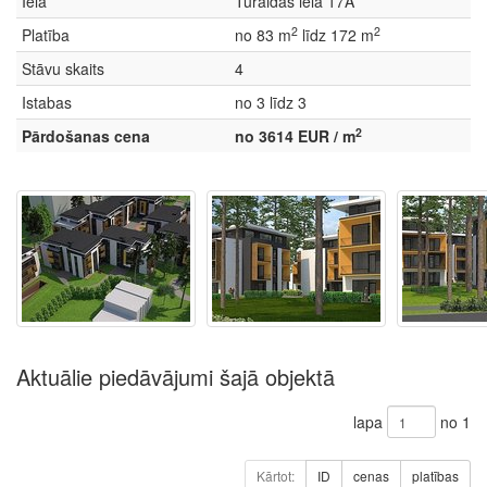
Iela
Turaidas iela 17A
2
2
Platība
no 83 m
līdz 172 m
Stāvu skaits
4
Istabas
no 3 līdz 3
2
Pārdošanas cena
no 3614 EUR / m
Aktuālie piedāvājumi šajā objektā
lapa
no 1
Kārtot:
ID
cenas
platības