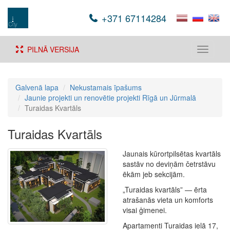
+371 67114284
PILNĀ VERSIJA
Toggle
navigati
Galvenā lapa
Nekustamais īpašums
Jaunie projekti un renovētie projekti Rīgā un Jūrmalā
Turaidas Kvartāls
Turaidas Kvartāls
Jaunais kūrortpilsētas kvartāls
sastāv no deviņām četrstāvu
ēkām jeb sekcijām.
„Turaidas kvartāls” — ērta
atrašanās vieta un komforts
visai ģimenei.
Apartamenti Turaidas ielā 17,