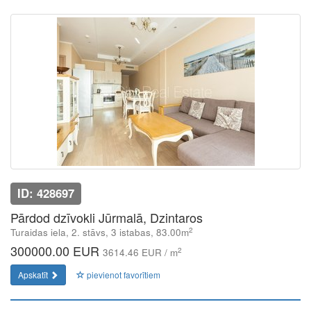
ID: 428697
Pārdod dzīvokli Jūrmalā, Dzintaros
2
Turaidas iela, 2. stāvs, 3 istabas, 83.00m
300000.00 EUR
2
3614.46 EUR / m
Apskatīt
pievienot favorītiem