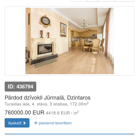
ID: 436794
Pārdod dzīvokli Jūrmalā, Dzintaros
2
Turaidas iela, 4. stāvs, 3 istabas, 172.00m
760000.00 EUR
2
4418.6 EUR / m
Apskatīt
pievienot favorītiem