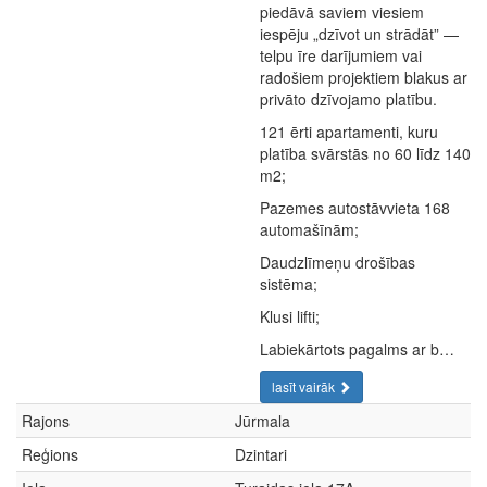
piedāvā saviem viesiem
iespēju „dzīvot un strādāt” —
telpu īre darījumiem vai
radošiem projektiem blakus ar
privāto dzīvojamo platību.
121 ērti apartamenti, kuru
platība svārstās no 60 līdz 140
m2;
Pazemes autostāvvieta 168
automašīnām;
Daudzlīmeņu drošības
sistēma;
Klusi lifti;
Labiekārtots pagalms ar b…
lasīt vairāk
Rajons
Jūrmala
Reģions
Dzintari