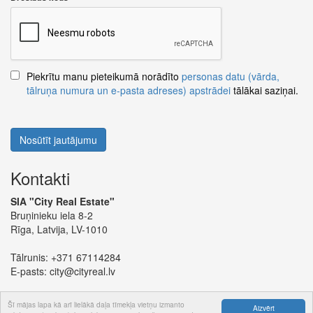
Piekrītu manu pieteikumā norādīto
personas datu (vārda,
tālruņa numura un e-pasta adreses) apstrādei
tālākai saziņai.
Nosūtīt jautājumu
Kontakti
SIA "City Real Estate"
Bruņinieku iela 8-2
Rīga, Latvija, LV-1010
Tālrunis:
+371 67114284
E-pasts:
city@cityreal.lv
Šī mājas lapa kā arī lielākā daļa tīmekļa vietņu izmanto
Aizvērt