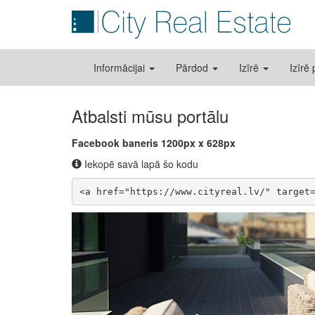
Informācijai
Pārdod
Izīrē
Izīrē
Atbalsti mūsu portālu
Facebook baneris 1200px x 628px
Iekopē savā lapā šo kodu
<a href="https://www.cityreal.lv/" target