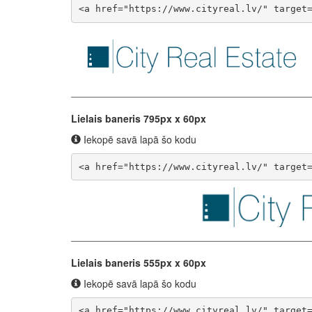
<a href="https://www.cityreal.lv/" target
Lielais baneris 795px x 60px
Iekopē savā lapā šo kodu
<a href="https://www.cityreal.lv/" target
Lielais baneris 555px x 60px
Iekopē savā lapā šo kodu
<a href="https://www.cityreal.lv/" target