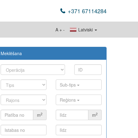
+371 67114284
A
+
-
Latviski
Meklēšana
eal_1200_628_lv.jpg" width="1200" height="628" style="bo
Sub-tips
Reģions
2
2
m
m