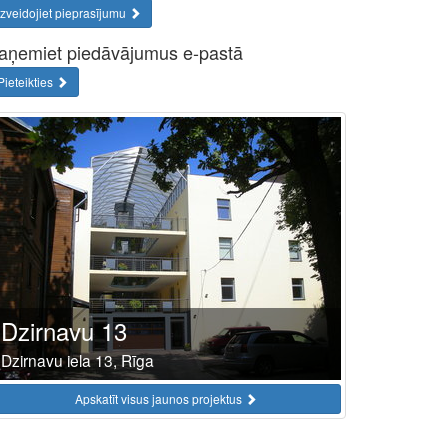
Izveidojiet pieprasījumu
aņemiet piedāvājumus e-pastā
Pieteikties
Dzirnavu 13
Dzirnavu iela 13, Rīga
Apskatīt visus jaunos projektus