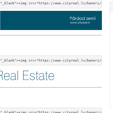
="_blank"><img src="https://www.cityreal.lv/baneri/cityr
="_blank"><img src="https://www.cityreal.lv/baneri/cityr
="_blank"><img src="https://www.cityreal.lv/baneri/cityr