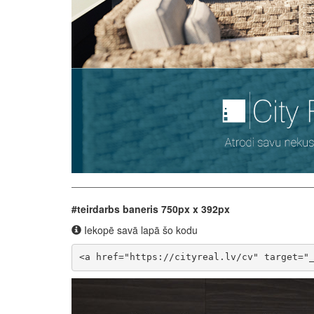
#teirdarbs baneris 750px x 392px
Iekopē savā lapā šo kodu
<a href="https://cityreal.lv/cv" target="