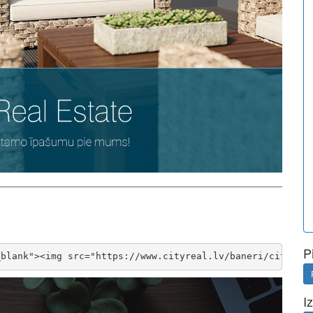
P
_blank"><img src="https://www.cityreal.lv/baneri/cityrea
I