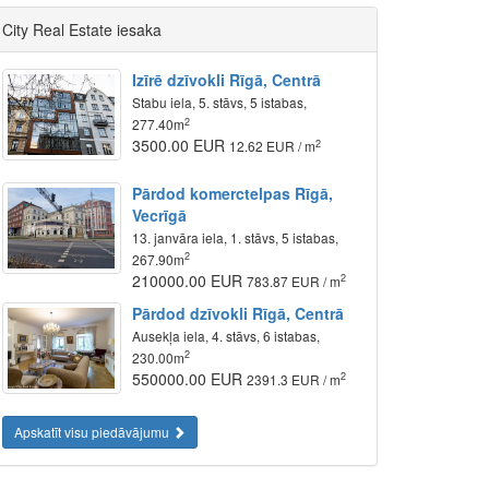
eal_980_100_lv.gif" width="980" height="100" style="bord
City Real Estate iesaka
Izīrē dzīvokli Rīgā, Centrā
Stabu iela, 5. stāvs, 5 istabas,
2
277.40m
3500.00 EUR
2
12.62 EUR / m
Pārdod komerctelpas Rīgā,
Vecrīgā
13. janvāra iela, 1. stāvs, 5 istabas,
2
267.90m
eal_795_60_lv.gif" width="795" height="60" style="border
210000.00 EUR
2
783.87 EUR / m
Pārdod dzīvokli Rīgā, Centrā
Ausekļa iela, 4. stāvs, 6 istabas,
2
230.00m
550000.00 EUR
2
2391.3 EUR / m
Apskatīt visu piedāvājumu
eal_555_60_lv.gif" width="555" height="60" style="border