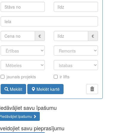
€
€
jaunais projekts
ir lifts
Meklēt
Meklēt kartē
iedāvājiet savu īpašumu
l_750_392_lv.jpg" width="750" height="392" style="border
Piedāvājiet īpašumu
zveidojiet savu pieprasījumu