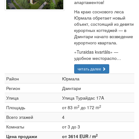
апартаментов!
На краю соснового леса
Юрмала обретает новый
объект, состоящий из девяти
курортных коттеджей — в
Дзинтари начато возведение
курортного квартала.
«Turaidas kvartāls» —
удобное местораспо…
читать далее
Район
Юрмала
Регион
Дзинтари
Улица
Улица Турайдас 17A
2
2
Площадь
от 83 m
до 172 m
Всего этажей
4
Комнаты
от 3 до 3
2
Цена продажи
от 3614 EUR / m