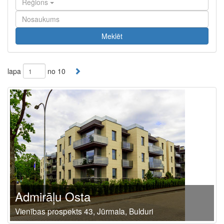
Reģions
Meklēt
lapa
no 10
Admirāļu Osta
Vienības prospekts 43, Jūrmala, Bulduri