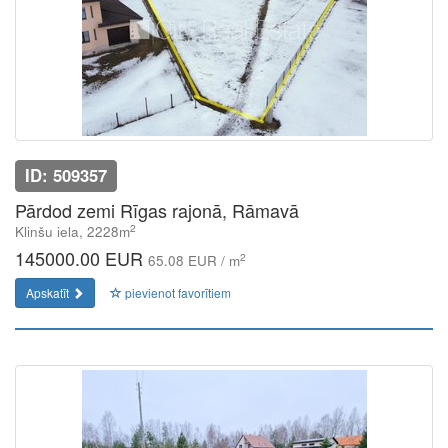
ID: 509357
Pārdod zemi Rīgas rajonā, Rāmavā
2
Klinšu iela, 2228m
145000.00 EUR
2
65.08 EUR / m
Apskatīt
pievienot favorītiem