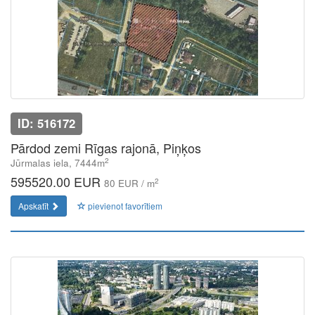
ID: 516172
Pārdod zemi Rīgas rajonā, Piņķos
2
Jūrmalas iela, 7444m
595520.00 EUR
2
80 EUR / m
Apskatīt
pievienot favorītiem