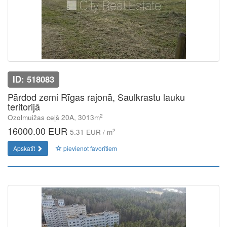
ID: 518083
Pārdod zemi Rīgas rajonā, Saulkrastu lauku
teritorijā
2
Ozolmuižas ceļš 20A, 3013m
16000.00 EUR
2
5.31 EUR / m
Apskatīt
pievienot favorītiem