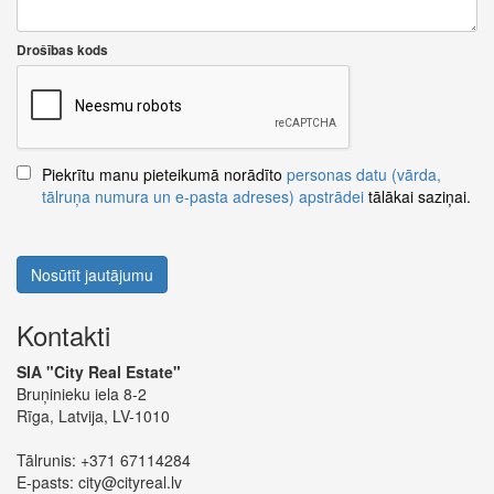
Drošības kods
Piekrītu manu pieteikumā norādīto
personas datu (vārda,
tālruņa numura un e-pasta adreses) apstrādei
tālākai saziņai.
Nosūtīt jautājumu
Kontakti
SIA "City Real Estate"
Bruņinieku iela 8-2
Rīga, Latvija, LV-1010
Tālrunis:
+371 67114284
E-pasts:
city@cityreal.lv