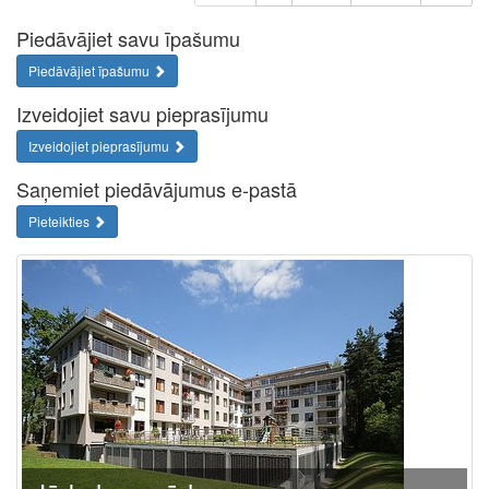
Piedāvājiet savu īpašumu
Piedāvājiet īpašumu
Izveidojiet savu pieprasījumu
Izveidojiet pieprasījumu
Saņemiet piedāvājumus e-pastā
Pieteikties