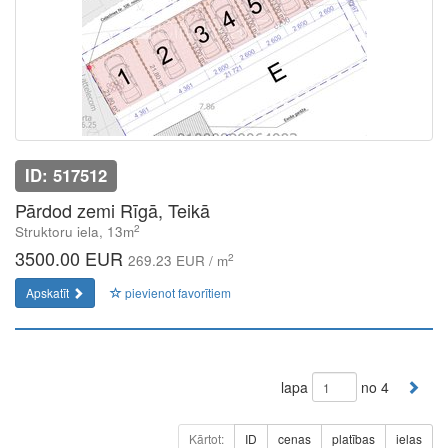
ID: 517512
Pārdod zemi Rīgā, Teikā
2
Struktoru iela, 13m
3500.00 EUR
2
269.23 EUR / m
Apskatīt
pievienot favorītiem
lapa
no 4
Kārtot:
ID
cenas
platības
ielas