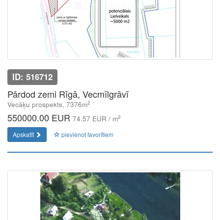
ID: 516712
Pārdod zemi Rīgā, Vecmīlgrāvī
2
Vecāķu prospekts, 7376m
550000.00 EUR
2
74.57 EUR / m
Apskatīt
pievienot favorītiem