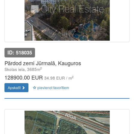
ID: 518035
Pārdod zemi Jūrmalā, Kauguros
2
Skolas iela, 3685m
128900.00 EUR
2
34.98 EUR / m
Apskatīt
pievienot favorītiem