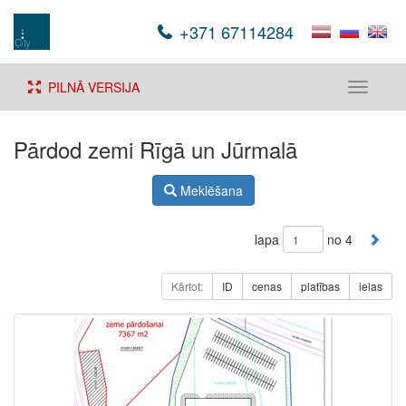
+371 67114284
PILNĀ VERSIJA
Toggle
navigati
Pārdod zemi Rīgā un Jūrmalā
Meklēšana
lapa
no 4
Kārtot:
ID
cenas
platības
ielas