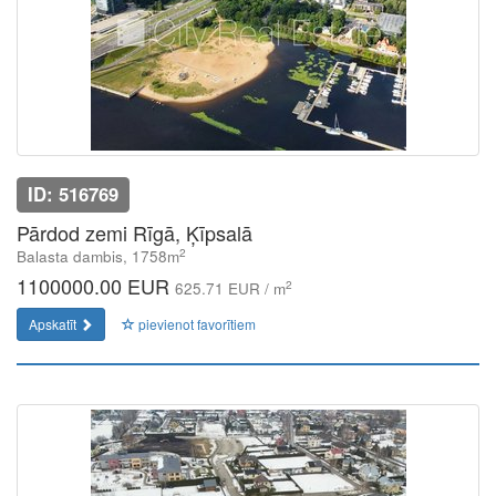
ID: 516769
Pārdod zemi Rīgā, Ķīpsalā
2
Balasta dambis, 1758m
1100000.00 EUR
2
625.71 EUR / m
Apskatīt
pievienot favorītiem