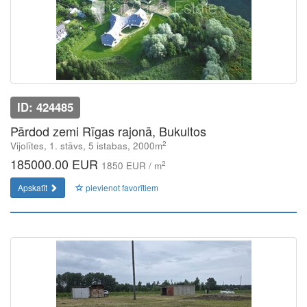
ID: 424485
Pārdod zemi Rīgas rajonā, Bukultos
2
Vijolītes, 1. stāvs, 5 istabas, 2000m
185000.00 EUR
2
1850 EUR / m
Apskatīt
pievienot favorītiem