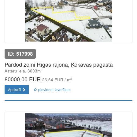
ID: 517998
Pārdod zemi Rīgas rajonā, Ķekavas pagastā
2
Asteru iela, 3003m
80000.00 EUR
2
26.64 EUR / m
Apskatīt
pievienot favorītiem