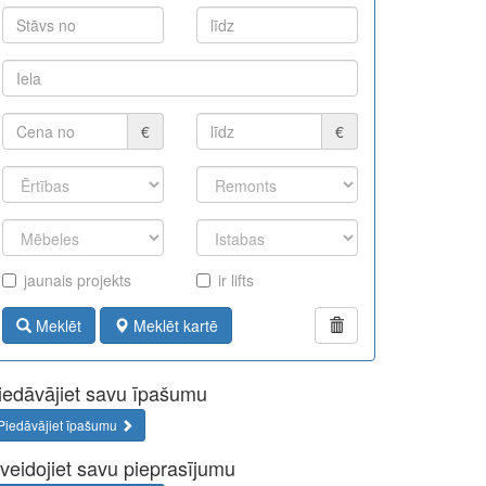
€
€
jaunais projekts
ir lifts
Meklēt
Meklēt kartē
iedāvājiet savu īpašumu
Piedāvājiet īpašumu
zveidojiet savu pieprasījumu