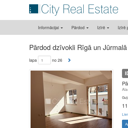
Informācijai
Pārdod
Izīrē
Izīrē
Pārdod dzīvokli Rīgā un Jūrmalā
lapa
no 26
I
Pā
Ala
Guļ
11
Lie
A