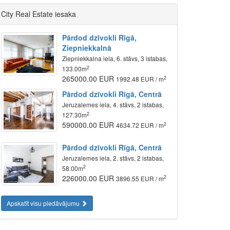
City Real Estate iesaka
Pārdod dzīvokli Rīgā,
Ziepniekkalnā
Ziepniekkalna iela, 6. stāvs, 3 istabas,
2
133.00m
265000.00 EUR
2
1992.48 EUR / m
Pārdod dzīvokli Rīgā, Centrā
Jeruzalemes iela, 4. stāvs, 2 istabas,
2
127.30m
590000.00 EUR
2
4634.72 EUR / m
Pārdod dzīvokli Rīgā, Centrā
Jeruzalemes iela, 2. stāvs, 2 istabas,
2
58.00m
226000.00 EUR
2
3896.55 EUR / m
Apskatīt visu piedāvājumu