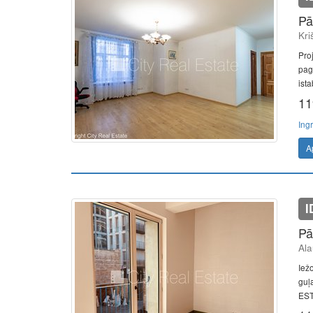
Pā
Kri
Pro
pag
ista
11
Ing
A
I
Pā
Ala
Iež
guļ
EST