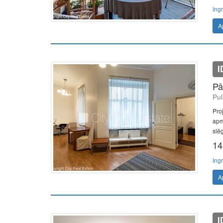
Ing
A
I
Pā
Pul
Pro
apm
slēg
14
Ing
A
I