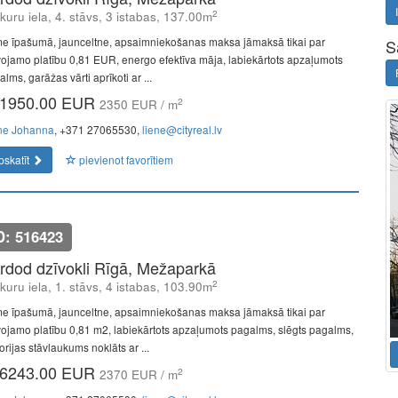
2
kuru iela, 4. stāvs, 3 istabas, 137.00m
e īpašumā, jaunceltne, apsaimniekošanas maksa jāmaksā tikai par
S
vojamo platību 0,81 EUR, energo efektīva māja, labiekārtots apzaļumots
lms, garāžas vārti aprīkoti ar ...
1950.00 EUR
2
2350 EUR / m
ne Johanna
, +371 27065530,
liene@cityreal.lv
pskatīt
pievienot favorītiem
D: 516423
rdod dzīvokli Rīgā, Mežaparkā
2
kuru iela, 1. stāvs, 4 istabas, 103.90m
e īpašumā, jaunceltne, apsaimniekošanas maksa jāmaksā tikai par
vojamo platību 0,81 m2, labiekārtots apzaļumots pagalms, slēgts pagalms,
torijas stāvlaukums noklāts ar ...
6243.00 EUR
2
2370 EUR / m