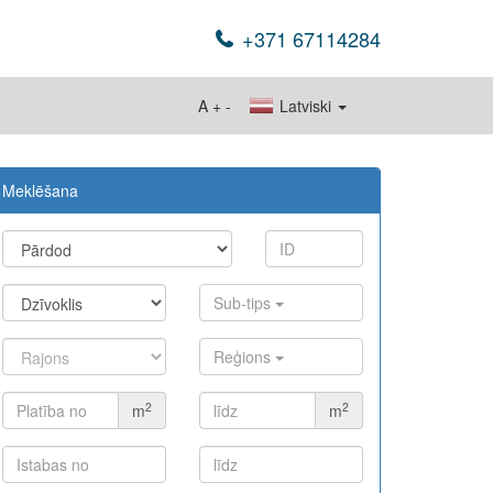
+371 67114284
A
+
-
Latviski
Meklēšana
Sub-tips
Reģions
2
2
m
m