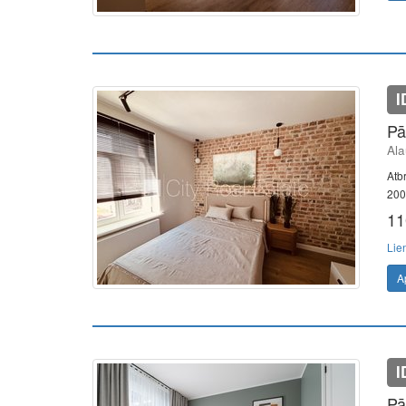
I
Pā
Ala
Atbr
200
11
Lie
A
I
Pā