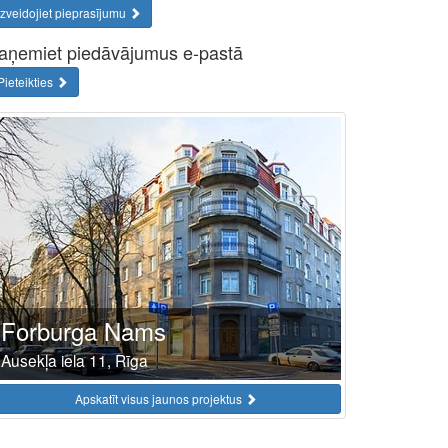
Izveidojiet pieprasījumu
aņemiet piedāvājumus e-pastā
Pieteikties
Forburga Nams
Ausekļa iela 11, Rīga
Apskatīt visus jaunos projektus