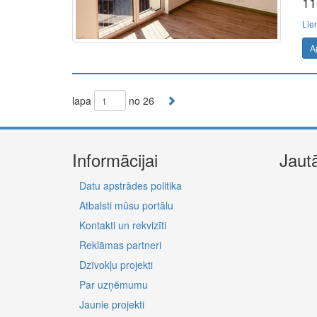
11
Lie
A
lapa
no 26
Informācijai
Jaut
Datu apstrādes politika
Atbalsti mūsu portālu
Kontakti un rekvizīti
Reklāmas partneri
Dzīvokļu projekti
Par uzņēmumu
Jaunie projekti