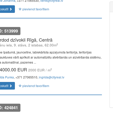
ne Johanna
, +371 27065530,
liene@cityreal.lv
pskatīt
pievienot favorītiem
D: 513999
rdod dzīvokli Rīgā, Centrā
2
jānu iela, 9. stāvs, 2 istabas, 62.00m
e īpašumā, jaunceltne, labiekārtota apzaļumota teritorija, teritorijas
rauktuves vārti aprīkoti ar automatizētu atvēršanās un aizvēršanās sistēmu,
ta automašīnai, pazemes ...
4000.00 EUR
2
2000 EUR / m
rīda Punka
, +371 27065510,
ingrida@cityreal.lv
pskatīt
pievienot favorītiem
D: 424841