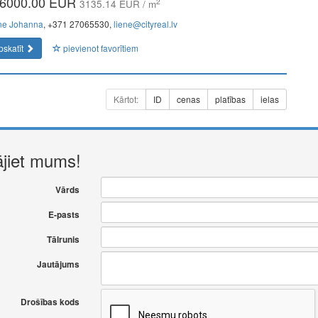
6000.00 EUR
2
3135.14 EUR / m
ne Johanna
, +371 27065530,
liene@cityreal.lv
pskatīt
pievienot favorītiem
Kārtot:
ID
cenas
platības
ielas
ājiet mums!
Vārds
E-pasts
Tālrunis
Jautājums
Drošības kods