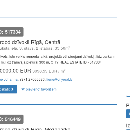
D: 517334
rdod dzīvokli Rīgā, Centrā
2
uksta iela, 3. stāvs, 2 istabas, 35.50m
īvots, foto veikts remonta laikā, projektā vēl pieejami dzīvokļi, līdz parkam
 m, līdz tramvaja pieturai 300 m, CITY REAL ESTATE ID - 517334
0000.00 EUR
2
3098.59 EUR / m
ne Johanna
, +371 27065530,
liene@cityreal.lv
pskatīt
pievienot favorītiem
P
D: 516449
I
rdod dzīvokli Rīgā, Mežaparkā