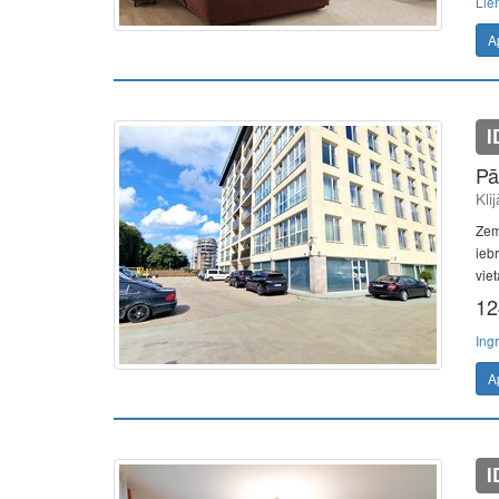
Lie
A
I
Pā
Kli
Zem
ieb
vie
12
Ing
A
I