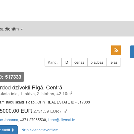
 pa dienām
Kārtot:
ID
cenas
platības
ielas
D: 517333
rdod dzīvokli Rīgā, Centrā
2
uksta iela, 1. stāvs, 2 istabas, 42.10m
amistabu skaits 1 gab., CITY REAL ESTATE ID - 517333
5000.00 EUR
2
2731.59 EUR / m
ne Johanna
, +371 27065530,
liene@cityreal.lv
pskatīt
pievienot favorītiem