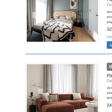
Čie
Zem
dzī
paga
32
Lie
A
I
Pā
Čie
Zem
dzī
teri
24