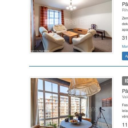
Pā
Rih
Zem
dek
apa
31
Mar
A
I
Pā
Val
Fas
iel
vērs
11