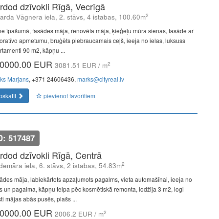
rdod dzīvokli Rīgā, Vecrīgā
2
arda Vāgnera iela, 2. stāvs, 4 istabas, 100.60m
e īpašumā, fasādes māja, renovēta māja, ķieģeļu mūra sienas, fasāde ar
oratīvo apmetumu, bruģēts piebraucamais ceļš, ieeja no ielas, luksuss
rtamenti 90 m2, kāpņu ...
0000.00 EUR
2
3081.51 EUR / m
ks Marjans
, +371 24606436,
marks@cityreal.lv
pskatīt
pievienot favorītiem
D: 517487
rdod dzīvokli Rīgā, Centrā
2
demāra iela, 6. stāvs, 2 istabas, 54.83m
ādes māja, labiekārtots apzaļumots pagalms, vieta automašīnai, ieeja no
as un pagalma, kāpņu telpa pēc kosmētiskā remonta, lodžija 3 m2, logi
ti mājas abās pusēs, plašs ...
0000.00 EUR
2
2006.2 EUR / m