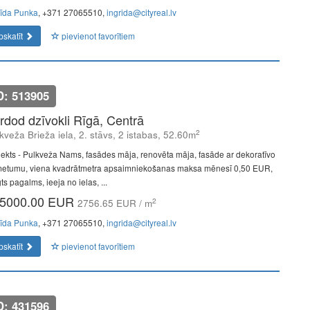
rīda Punka
, +371 27065510,
ingrida@cityreal.lv
pskatīt
pievienot favorītiem
D: 513905
rdod dzīvokli Rīgā, Centrā
2
kveža Brieža iela, 2. stāvs, 2 istabas, 52.60m
jekts - Pulkveža Nams, fasādes māja, renovēta māja, fasāde ar dekoratīvo
etumu, viena kvadrātmetra apsaimniekošanas maksa mēnesī 0,50 EUR,
ts pagalms, ieeja no ielas, ...
5000.00 EUR
2
2756.65 EUR / m
rīda Punka
, +371 27065510,
ingrida@cityreal.lv
pskatīt
pievienot favorītiem
D: 431596