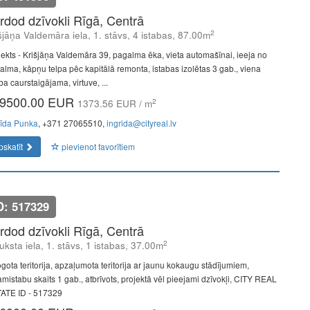
rdod dzīvokli Rīgā, Centrā
2
šjāņa Valdemāra iela, 1. stāvs, 4 istabas, 87.00m
jekts - Krišjāņa Valdemāra 39, pagalma ēka, vieta automašīnai, ieeja no
alma, kāpņu telpa pēc kapitālā remonta, istabas izolētas 3 gab., viena
ba caurstaigājama, virtuve, ...
9500.00 EUR
2
1373.56 EUR / m
rīda Punka
, +371 27065510,
ingrida@cityreal.lv
pskatīt
pievienot favorītiem
D: 517329
rdod dzīvokli Rīgā, Centrā
2
uksta iela, 1. stāvs, 1 istabas, 37.00m
ogota teritorija, apzaļumota teritorija ar jaunu kokaugu stādījumiem,
amistabu skaits 1 gab., atbrīvots, projektā vēl pieejami dzīvokļi, CITY REAL
ATE ID - 517329