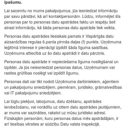
īpašumu.
Lai saņemtu no mums pakalpojumus, jūs iesniedzat informāciju
par savu pārstāvi, kā arī kontaktpersonām. Lūdzu, informējiet šīs
personas par to personas datu apstrādes faktu un iespēju šeit
atrast informāciju, kā šāda personas datu apstrāde tiek veikta.
Personas datu apstrādes tiesiskais pamats ir Vispārīgās datu
aizsardzības regulas 6.panta pirmās daļas (f) punkts. Uzņēmuma
leģitīmā interese ir pienācīgi izpildīt šāda līguma saistības.
Uzņēmums attiecībā uz šo datu apstrādi ir datu pārzinis.
Personas datu apstrāde ir nepieciešama līguma noslēgšanai un
izpildei. Ja jūs neiesniedzat personas datus, Uzņēmumam var
rasties grūtības noslēgt vai izpildīt līgumu.
Personas dati var tikt nodoti Uzņēmuma darbiniekiem, aģentiem
un pakalpojumu sniedzējiem, piemēram, juridisko, grāmatvedības
vai IT pakalpojumu sniedzējiem.
Lai lūgtu piekļuvi, labojumus, datu dzēšanu, apstrādes
ierobežošanu, vai norādītu uz citiem datu apstrādes jautājumiem,
ar mums var sazināties, rakstot uz mūsu juridisko adresi.
Fiziskajām personām, kuru personas datus mēs apstrādājam, ir
arī tiesības vērsties ar sūdzību Datu valsts inspekcijā.