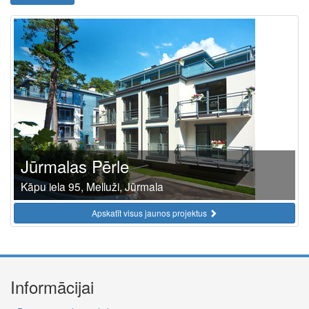
Jūrmalas Pērle
Kāpu iela 95, Melluži, Jūrmala
Apskatīt visus jaunos projektus
Informācijai