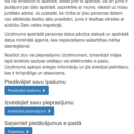
tos vai ierobežot to apstrādi, iebilst pret to apstrādi, vai arī jums ir
jautājumi par datu apstrādi, sazinieties ar mums, rakstot uz mūsu
juridisko adresi. Ja uzskatāt, ka rīcība ar jūsu personas datiem
nav atbilstoša tiesību aktu prasībām, jums ir tiesības vērsties ar
sūdzību Datu valsts inspekcijā.
Uzņēmums apstrādā personas datus pārziņa statusā un apstrādā
datus minimālā apjomā, kas nepieciešams sadarbības mērķa
sasniegšanai.
Nosūtot ziņu vai pieprasījumu Uzņēmumam, izmantojot mājas
lapā ievietoto saziņas veidlapu vai elektronisko e-pastu,
Uzņēmums apkopo sniegto informāciju un jūs sniedzat piekrišanu,
kas ir brīvprātīga un atsaucama.
Piedāvājiet savu īpašumu
Piedāvājiet īpašumu
Izveidojiet savu pieprasījumu
Izveidojiet pieprasījumu
Saņemiet piedāvājumus e-pastā
Pieteikties