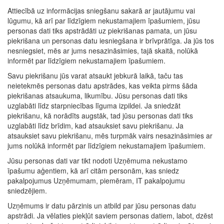
Attiecībā uz informācijas sniegšanu sakarā ar jautājumu vai
lūgumu, kā arī par līdzīgiem nekustamajiem īpašumiem, jūsu
personas dati tiks apstrādāti uz piekrišanas pamata, un jūsu
piekrišana un personas datu iesniegšana ir brīvprātīga. Ja jūs tos
nesniegsiet, mēs ar jums nesazināsimies, tajā skaitā, nolūkā
informēt par līdzīgiem nekustamajiem īpašumiem.
Savu piekrišanu jūs varat atsaukt jebkurā laikā, taču tas
neietekmēs personas datu apstrādes, kas veikta pirms šāda
piekrišanas atsaukuma, likumību. Jūsu personas dati tiks
uzglabāti līdz starpniecības līguma izpildei. Ja sniedzāt
piekrišanu, kā norādīts augstāk, tad jūsu personas dati tiks
uzglabāti līdz brīdim, kad atsauksiet savu piekrišanu. Ja
atsauksiet savu piekrišanu, mēs turpmāk vairs nesazināsimies ar
jums nolūkā informēt par līdzīgiem nekustamajiem īpašumiem.
Jūsu personas dati var tikt nodoti Uzņēmuma nekustamo
īpašumu aģentiem, kā arī citām personām, kas sniedz
pakalpojumus Uzņēmumam, piemēram, IT pakalpojumu
sniedzējiem.
Uzņēmums ir datu pārzinis un atbild par jūsu personas datu
apstrādi. Ja vēlaties piekļūt saviem personas datiem, labot, dzēst