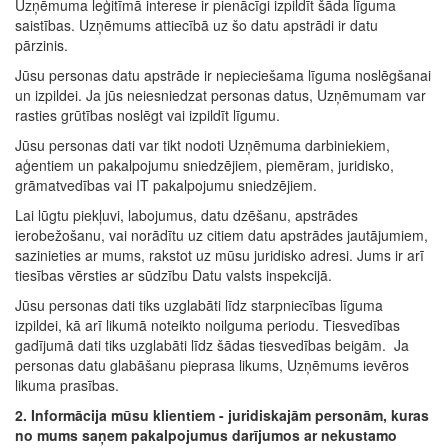
Uzņēmuma leģitīmā interese ir pienācīgi izpildīt šāda līguma
saistības. Uzņēmums attiecībā uz šo datu apstrādi ir datu
pārzinis.
Jūsu personas datu apstrāde ir nepieciešama līguma noslēgšanai
un izpildei. Ja jūs neiesniedzat personas datus, Uzņēmumam var
rasties grūtības noslēgt vai izpildīt līgumu.
Jūsu personas dati var tikt nodoti Uzņēmuma darbiniekiem,
aģentiem un pakalpojumu sniedzējiem, piemēram, juridisko,
grāmatvedības vai IT pakalpojumu sniedzējiem.
Lai lūgtu piekļuvi, labojumus, datu dzēšanu, apstrādes
ierobežošanu, vai norādītu uz citiem datu apstrādes jautājumiem,
sazinieties ar mums, rakstot uz mūsu juridisko adresi. Jums ir arī
tiesības vērsties ar sūdzību Datu valsts inspekcijā.
Jūsu personas dati tiks uzglabāti līdz starpniecības līguma
izpildei, kā arī likumā noteikto noilguma periodu. Tiesvedības
gadījumā dati tiks uzglabāti līdz šādas tiesvedības beigām. Ja
personas datu glabāšanu pieprasa likums, Uzņēmums ievēros
likuma prasības.
2. Informācija mūsu klientiem - juridiskajām personām, kuras
no mums saņem pakalpojumus darījumos ar nekustamo