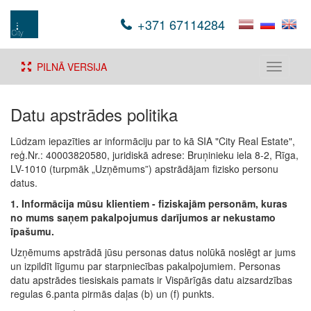
+371 67114284
PILNĀ VERSIJA
Toggle
navigati
Datu apstrādes politika
Lūdzam iepazīties ar informāciju par to kā SIA "City Real Estate",
reģ.Nr.: 40003820580, juridiskā adrese: Bruņinieku iela 8-2, Rīga,
LV-1010 (turpmāk „Uzņēmums”) apstrādājam fizisko personu
datus.
1. Informācija mūsu klientiem - fiziskajām personām, kuras
no mums saņem pakalpojumus darījumos ar nekustamo
īpašumu.
Uzņēmums apstrādā jūsu personas datus nolūkā noslēgt ar jums
un izpildīt līgumu par starpniecības pakalpojumiem. Personas
datu apstrādes tiesiskais pamats ir Vispārīgās datu aizsardzības
regulas 6.panta pirmās daļas (b) un (f) punkts.