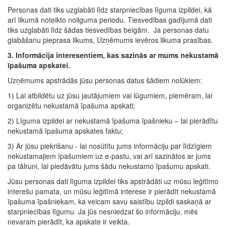
Personas dati tiks uzglabāti līdz starpniecības līguma izpildei, kā
arī likumā noteikto noilguma periodu. Tiesvedības gadījumā dati
tiks uzglabāti līdz šādas tiesvedības beigām. Ja personas datu
glabāšanu pieprasa likums, Uzņēmums ievēros likuma prasības.
3. Informācija interesentiem, kas sazinās ar mums nekustamā
īpašuma apskatei.
Uzņēmums apstrādās jūsu personas datus šādiem nolūkiem:
1) Lai atbildētu uz jūsu jautājumiem vai lūgumiem, piemēram, lai
organizētu nekustamā īpašuma apskati;
2) Līguma izpildei ar nekustamā īpašuma īpašnieku – lai pierādītu
nekustamā īpašuma apskates faktu;
3) Ar jūsu piekrišanu - lai nosūtītu jums informāciju par līdzīgiem
nekustamajiem īpašumiem uz e-pastu, vai arī sazinātos ar jums
pa tālruni, lai piedāvātu jums šādu nekustamo īpašumu apskati.
Jūsu personas dati līguma izpildei tiks apstrādāti uz mūsu leģitīmo
interešu pamata, un mūsu leģitīmā interese ir pierādīt nekustamā
īpašuma īpašniekam, ka veicam savu saistību izpildi saskaņā ar
starpniecības līgumu. Ja jūs nesniedzat šo informāciju, mēs
nevaram pierādīt, ka apskate ir veikta.