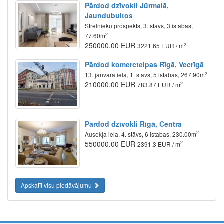
Pārdod dzīvokli Jūrmalā,
Jaundubultos
Strēlnieku prospekts, 3. stāvs, 3 istabas,
2
77.60m
250000.00 EUR
2
3221.65 EUR / m
Pārdod komerctelpas Rīgā, Vecrīgā
2
13. janvāra iela, 1. stāvs, 5 istabas, 267.90m
210000.00 EUR
2
783.87 EUR / m
Pārdod dzīvokli Rīgā, Centrā
2
Ausekļa iela, 4. stāvs, 6 istabas, 230.00m
550000.00 EUR
2
2391.3 EUR / m
Apskatīt visu piedāvājumu