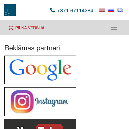
+371 67114284
PILNĀ VERSIJA
Toggle
navigati
Reklāmas partneri