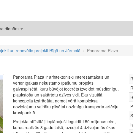
 pa dienām
ojekti un renovētie projekti Rīgā un Jūrmalā
Panorama Plaza
Panorama Plaza ir arhitektoniski interesantākais un
R
vērienīgākais nekustamo īpašumu projekts
R
galvaspilsētā, kuru būvējot iecerēts izveidot mūsdienīgu,
plaukstošu un sakārtotu dzīves vidi. Ēku vizuālā
I
koncepcija izstrādāta, ņemot vērā kompleksa
P
novietojumu vairāku pilsētai nozīmīgu transporta artēriju
krustpunktā.
S
Projekta attīstītāji ieplānojuši ieguldīt 150 miljonus eiro,
I
kurus realizēs 3 gadu laikā, uzceļot 4 dzīvojamās ēkas