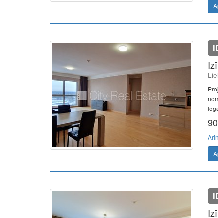
A
I
Iz
Lie
Pro
nom
loga
90
Ari
A
I
Iz