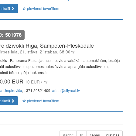
pskatīt
pievienot favorītiem
D: 501976
īrē dzīvokli Rīgā, Šampēterī-Pleskodālē
2
lirbes iela, 21. stāvs, 2 istabas, 68.00m
jekts - Panorama Plaza, jaunceltne, vieta vairākām automašīnām, iespēja
āt autostāvvietu, pazemes autostāvvieta, apsargāta autostāvvieta,
almā bērnu spēļu laukums, ir ...
0.00 EUR
2
10 EUR / m
na Umpiroviča
, +371 29821409,
arina@cityreal.lv
pskatīt
pievienot favorītiem
Kārtot:
ID
cenas
platības