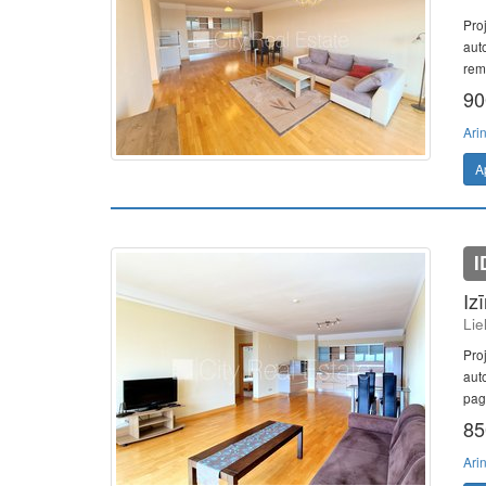
Pro
auto
remo
90
Ari
A
I
Iz
Lie
Pro
aut
pag
85
Ari