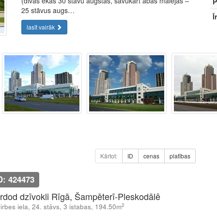
(divas ēkas 30 stāvu augstas, savukārt abas malējās –
P
25 stāvus augs…
Ī
lasīt vairāk
Kārtot:
ID
cenas
platības
D: 424473
rdod dzīvokli Rīgā, Šampēterī-Pleskodālē
2
lirbes iela, 24. stāvs, 3 istabas, 194.50m