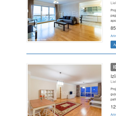
Lie
Pro
paga
aps
85
Ari
A
I
Iz
Lie
Pro
guļa
pal
12
Ari