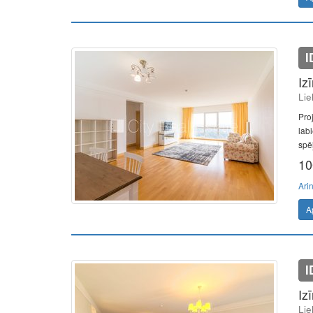
I
Iz
Lie
Pro
lab
spēļ
10
Ari
A
I
Iz
Lie