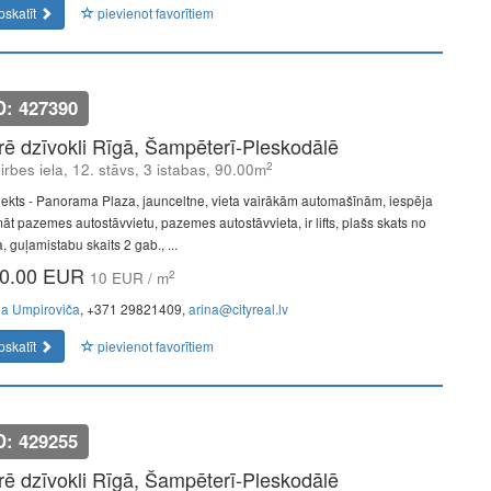
pskatīt
pievienot favorītiem
D: 427390
īrē dzīvokli Rīgā, Šampēterī-Pleskodālē
2
lirbes iela, 12. stāvs, 3 istabas, 90.00m
jekts - Panorama Plaza, jaunceltne, vieta vairākām automašīnām, iespēja
āt pazemes autostāvvietu, pazemes autostāvvieta, ir lifts, plašs skats no
, guļamistabu skaits 2 gab., ...
0.00 EUR
2
10 EUR / m
na Umpiroviča
, +371 29821409,
arina@cityreal.lv
pskatīt
pievienot favorītiem
D: 429255
īrē dzīvokli Rīgā, Šampēterī-Pleskodālē