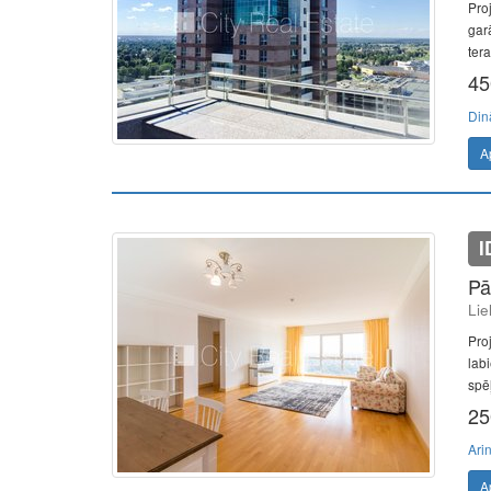
Pro
garā
tera
45
Din
A
I
Pā
Lie
Pro
lab
spēļ
25
Ari
A