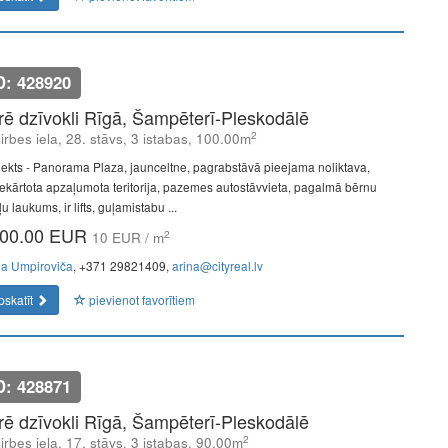
D: 428920
īrē dzīvokli Rīgā, Šampēterī-Pleskodālē
2
lirbes iela, 28. stāvs, 3 istabas, 100.00m
jekts - Panorama Plaza, jaunceltne, pagrabstāvā pieejama noliktava,
iekārtota apzaļumota teritorija, pazemes autostāvvieta, pagalmā bērnu
u laukums, ir lifts, guļamistabu ...
00.00 EUR
2
10 EUR / m
na Umpiroviča
, +371 29821409,
arina@cityreal.lv
pskatīt
pievienot favorītiem
D: 428871
īrē dzīvokli Rīgā, Šampēterī-Pleskodālē
2
lirbes iela, 17. stāvs, 3 istabas, 90.00m