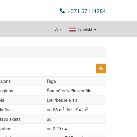
+371 67114284
A
+
-
Latviski
ajons
Rīga
eģions
Šampēteris-Pleskodāle
ela
Lielirbes iela 13
2
2
latība
no 68 m
līdz 194 m
tāvu skaits
26
stabas
no 2 līdz 4
2