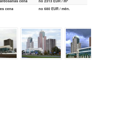
ārdošanas cena
no 2313 EUR / m
res cena
no 680 EUR / mēn.