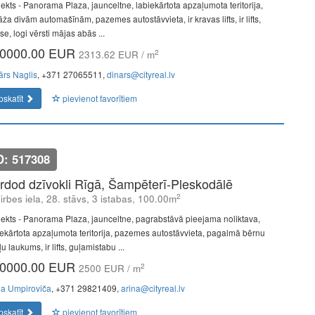
jekts - Panorama Plaza, jaunceltne, labiekārtota apzaļumota teritorija,
ža divām automašīnām, pazemes autostāvvieta, ir kravas lifts, ir lifts,
se, logi vērsti mājas abās ...
0000.00 EUR
2
2313.62 EUR / m
ārs Naglis
, +371 27065511,
dinars@cityreal.lv
pskatīt
pievienot favorītiem
D: 517308
rdod dzīvokli Rīgā, Šampēterī-Pleskodālē
2
lirbes iela, 28. stāvs, 3 istabas, 100.00m
jekts - Panorama Plaza, jaunceltne, pagrabstāvā pieejama noliktava,
iekārtota apzaļumota teritorija, pazemes autostāvvieta, pagalmā bērnu
u laukums, ir lifts, guļamistabu ...
0000.00 EUR
2
2500 EUR / m
na Umpiroviča
, +371 29821409,
arina@cityreal.lv
pskatīt
pievienot favorītiem