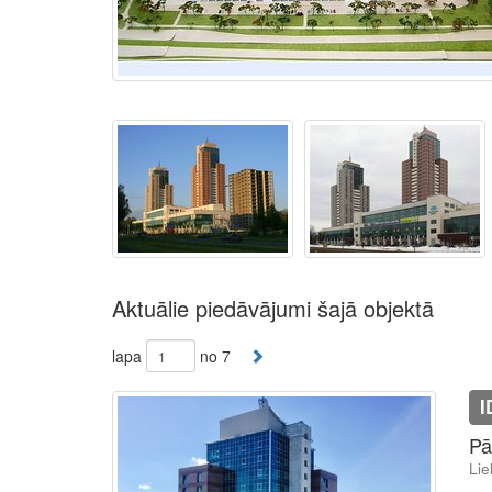
Aktuālie piedāvājumi šajā objektā
lapa
no 7
I
Pā
Lie