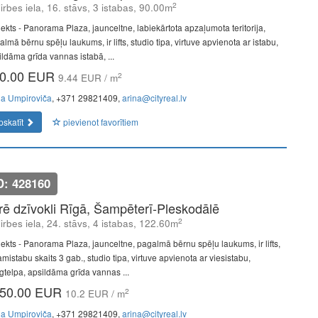
2
lirbes iela, 16. stāvs, 3 istabas, 90.00m
jekts - Panorama Plaza, jaunceltne, labiekārtota apzaļumota teritorija,
lmā bērnu spēļu laukums, ir lifts, studio tipa, virtuve apvienota ar istabu,
ildāma grīda vannas istabā, ...
0.00 EUR
2
9.44 EUR / m
na Umpiroviča
, +371 29821409,
arina@cityreal.lv
pskatīt
pievienot favorītiem
D: 428160
īrē dzīvokli Rīgā, Šampēterī-Pleskodālē
2
lirbes iela, 24. stāvs, 4 istabas, 122.60m
jekts - Panorama Plaza, jaunceltne, pagalmā bērnu spēļu laukums, ir lifts,
mistabu skaits 3 gab., studio tipa, virtuve apvienota ar viesistabu,
īgtelpa, apsildāma grīda vannas ...
50.00 EUR
2
10.2 EUR / m
na Umpiroviča
, +371 29821409,
arina@cityreal.lv