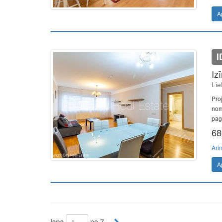
A
I
Iz
Lie
Pro
nom
pag
68
Ari
A
lapa
no 7