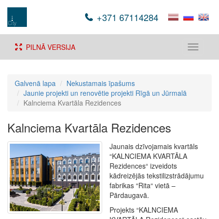
+371 67114284
PILNĀ VERSIJA
Toggle
navigati
Galvenā lapa
Nekustamais īpašums
Jaunie projekti un renovētie projekti Rīgā un Jūrmalā
Kalnciema Kvartāla Rezidences
Kalnciema Kvartāla Rezidences
Jaunais dzīvojamais kvartāls
“KALNCIEMA KVARTĀLA
Rezidences“ izveidots
kādreizējās tekstilizstrādājumu
fabrikas “Rita“ vietā –
Pārdaugavā.
Projekts “KALNCIEMA