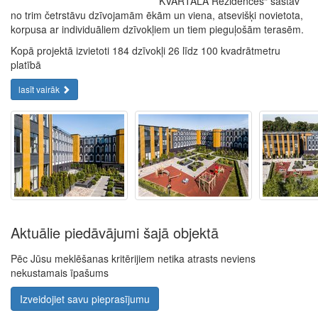
KVARTĀLA Rezidences“ sastāv
no trim četrstāvu dzīvojamām ēkām un viena, atsevišķi novietota,
korpusa ar individuāliem dzīvokļiem un tiem pieguļošām terasēm.
Kopā projektā izvietoti 184 dzīvokļi 26 līdz 100 kvadrātmetru
platībā
lasīt vairāk
Aktuālie piedāvājumi šajā objektā
Pēc Jūsu meklēšanas kritērijiem netika atrasts neviens
nekustamais īpašums
Izveidojiet savu pieprasījumu