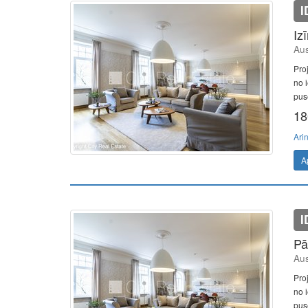
I
Iz
Aus
Pro
no i
pusē
18
Ari
A
I
Pā
Aus
Pro
no i
pusē