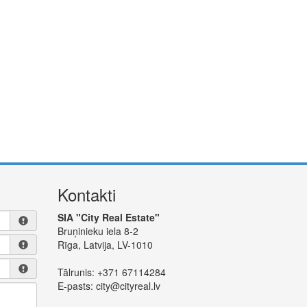
Kontakti
SIA "City Real Estate"
Bruņinieku iela 8-2
Rīga, Latvija, LV-1010
Tālrunis:
+371 67114284
E-pasts:
city@cityreal.lv