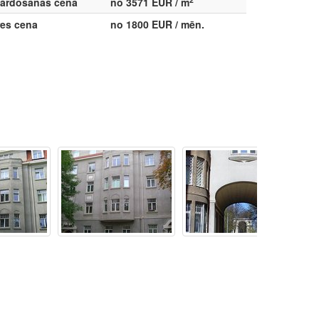
ārdošanas cena
no 3571 EUR / m
res cena
no 1800 EUR / mēn.