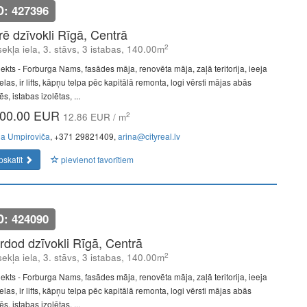
D: 427396
īrē dzīvokli Rīgā, Centrā
2
ekļa iela, 3. stāvs, 3 istabas, 140.00m
jekts - Forburga Nams, fasādes māja, renovēta māja, zaļā teritorija, ieeja
elas, ir lifts, kāpņu telpa pēc kapitālā remonta, logi vērsti mājas abās
s, istabas izolētas, ...
00.00 EUR
2
12.86 EUR / m
na Umpiroviča
, +371 29821409,
arina@cityreal.lv
pskatīt
pievienot favorītiem
D: 424090
rdod dzīvokli Rīgā, Centrā
2
ekļa iela, 3. stāvs, 3 istabas, 140.00m
jekts - Forburga Nams, fasādes māja, renovēta māja, zaļā teritorija, ieeja
elas, ir lifts, kāpņu telpa pēc kapitālā remonta, logi vērsti mājas abās
s, istabas izolētas, ...