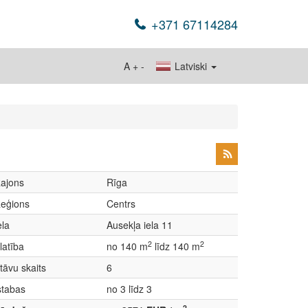
+371 67114284
A
+
-
Latviski
ajons
Rīga
eģions
Centrs
ela
Ausekļa iela 11
2
2
latība
no 140 m
līdz 140 m
tāvu skaits
6
stabas
no 3 līdz 3
2