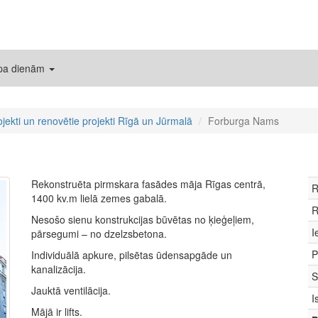
 pa dienām
ojekti un renovētie projekti Rīgā un Jūrmalā
Forburga Nams
Rekonstruēta pirmskara fasādes māja Rīgas centrā,
R
1400 kv.m lielā zemes gabalā.
R
Nesošo sienu konstrukcijas būvētas no ķieģeļiem,
I
pārsegumi – no dzelzsbetona.
P
Individuālā apkure, pilsētas ūdensapgāde un
kanalizācija.
S
Jauktā ventilācija.
I
Mājā ir lifts.