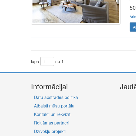
50
Ari
A
lapa
no 1
Informācijai
Jaut
Datu apstrādes politika
Atbalsti mūsu portālu
Kontakti un rekvizīti
Reklāmas partneri
Dzīvokļu projekti