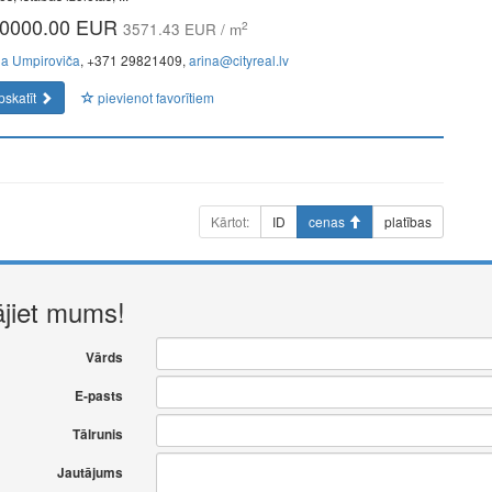
0000.00 EUR
2
3571.43 EUR / m
na Umpiroviča
, +371 29821409,
arina@cityreal.lv
pskatīt
pievienot favorītiem
Kārtot:
ID
cenas
platības
ājiet mums!
Vārds
E-pasts
Tālrunis
Jautājums