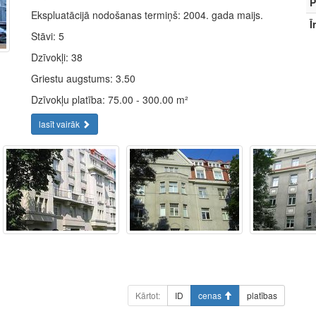
P
Ekspluatācijā nodošanas termiņš: 2004. gada maijs.
Ī
Stāvi: 5
Dzīvokļi: 38
Griestu augstums: 3.50
Dzīvokļu platība: 75.00 - 300.00 m²
lasīt vairāk
Kārtot:
ID
cenas
platības