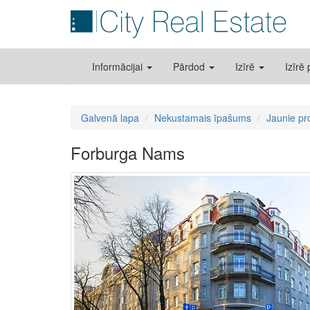
Informācijai
Pārdod
Izīrē
Izīrē
Galvenā lapa
Nekustamais īpašums
Jaunie pr
Forburga Nams