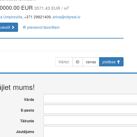
0000.00 EUR
2
3571.43 EUR / m
na Umpiroviča
, +371 29821409,
arina@cityreal.lv
pskatīt
pievienot favorītiem
Kārtot:
ID
cenas
platības
ājiet mums!
Vārds
E-pasts
Tālrunis
Jautājums