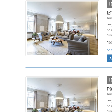
I
Iz
Aus
Pro
no i
pusē
18
Ari
A
I
Pā
Aus
Pro
no i
pusē