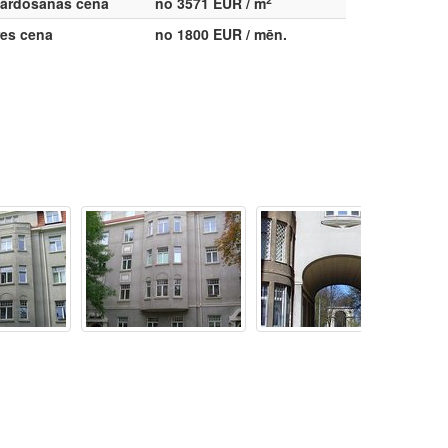
ārdošanas cena
no 3571 EUR / m
res cena
no 1800 EUR / mēn.