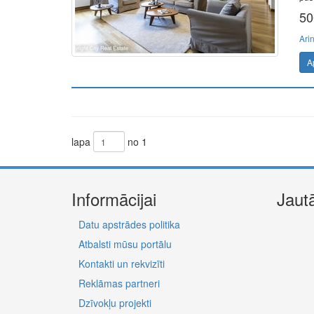
50
Ari
A
lapa
no 1
Informācijai
Jaut
Datu apstrādes politika
Atbalsti mūsu portālu
Kontakti un rekvizīti
Reklāmas partneri
Dzīvokļu projekti