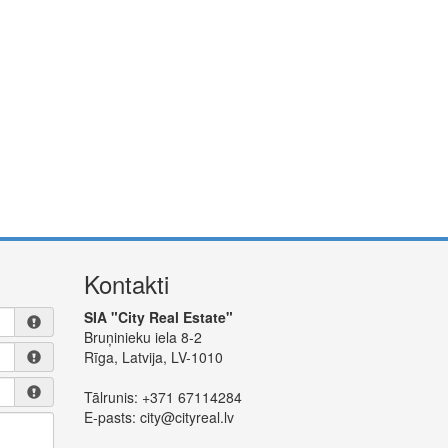
Kontakti
SIA "City Real Estate"
Bruņinieku iela 8-2
Rīga, Latvija, LV-1010
Tālrunis:
+371 67114284
E-pasts:
city@cityreal.lv