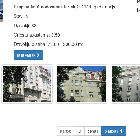
P
Ekspluatācijā nodošanas termiņš: 2004. gada maijs.
Ī
Stāvi: 5
Dzīvokļi: 38
Griestu augstums: 3.50
Dzīvokļu platība: 75.00 - 300.00 m²
lasīt vairāk
Kārtot:
ID
cenas
platības