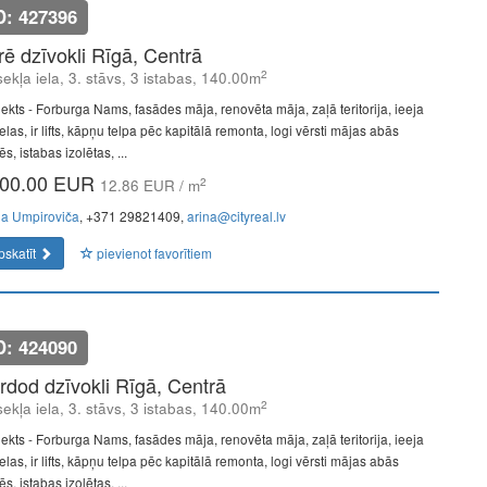
D: 427396
īrē dzīvokli Rīgā, Centrā
2
ekļa iela, 3. stāvs, 3 istabas, 140.00m
jekts - Forburga Nams, fasādes māja, renovēta māja, zaļā teritorija, ieeja
elas, ir lifts, kāpņu telpa pēc kapitālā remonta, logi vērsti mājas abās
s, istabas izolētas, ...
00.00 EUR
2
12.86 EUR / m
na Umpiroviča
, +371 29821409,
arina@cityreal.lv
pskatīt
pievienot favorītiem
D: 424090
rdod dzīvokli Rīgā, Centrā
2
ekļa iela, 3. stāvs, 3 istabas, 140.00m
jekts - Forburga Nams, fasādes māja, renovēta māja, zaļā teritorija, ieeja
elas, ir lifts, kāpņu telpa pēc kapitālā remonta, logi vērsti mājas abās
s, istabas izolētas, ...