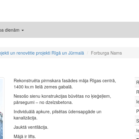
 pa dienām
ojekti un renovētie projekti Rīgā un Jūrmalā
Forburga Nams
Rekonstruēta pirmskara fasādes māja Rīgas centrā,
R
1400 kv.m lielā zemes gabalā.
R
Nesošo sienu konstrukcijas būvētas no ķieģeļiem,
I
pārsegumi – no dzelzsbetona.
P
Individuālā apkure, pilsētas ūdensapgāde un
kanalizācija.
S
Jauktā ventilācija.
I
Mājā ir lifts.