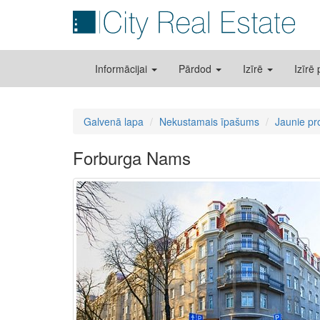
Informācijai
Pārdod
Izīrē
Izīrē
Galvenā lapa
Nekustamais īpašums
Jaunie pr
Forburga Nams