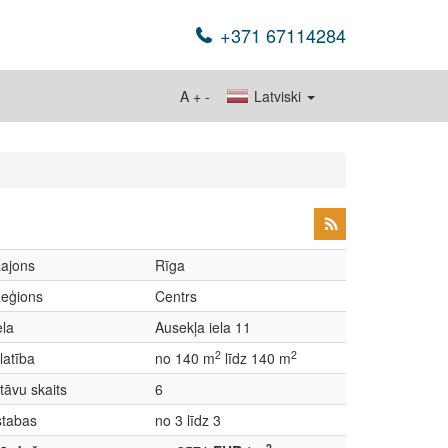
+371 67114284
A
+
-
Latviski
ajons
Rīga
eģions
Centrs
ela
Ausekļa iela 11
2
2
latība
no 140 m
līdz 140 m
tāvu skaits
6
stabas
no 3 līdz 3
2