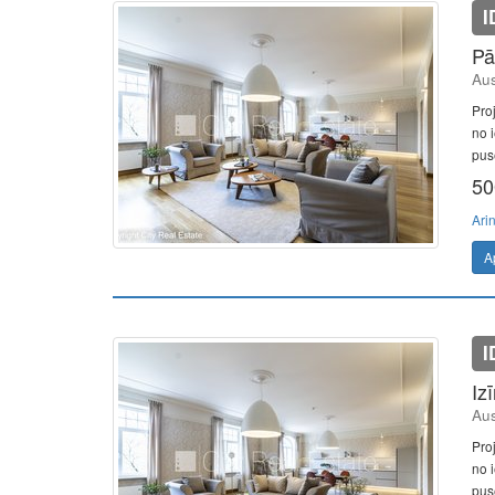
I
Pā
Aus
Pro
no i
pusē
50
Ari
A
I
Iz
Aus
Pro
no i
pusē