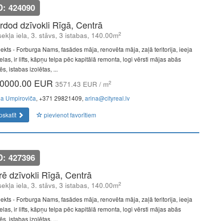
D: 424090
rdod dzīvokli Rīgā, Centrā
2
ekļa iela, 3. stāvs, 3 istabas, 140.00m
jekts - Forburga Nams, fasādes māja, renovēta māja, zaļā teritorija, ieeja
elas, ir lifts, kāpņu telpa pēc kapitālā remonta, logi vērsti mājas abās
s, istabas izolētas, ...
0000.00 EUR
2
3571.43 EUR / m
na Umpiroviča
, +371 29821409,
arina@cityreal.lv
pskatīt
pievienot favorītiem
D: 427396
īrē dzīvokli Rīgā, Centrā
2
ekļa iela, 3. stāvs, 3 istabas, 140.00m
jekts - Forburga Nams, fasādes māja, renovēta māja, zaļā teritorija, ieeja
elas, ir lifts, kāpņu telpa pēc kapitālā remonta, logi vērsti mājas abās
s, istabas izolētas, ...