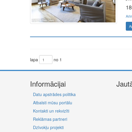
18
Ari
A
lapa
no 1
Informācijai
Jaut
Datu apstrādes politika
Atbalsti mūsu portālu
Kontakti un rekvizīti
Reklāmas partneri
Dzīvokļu projekti