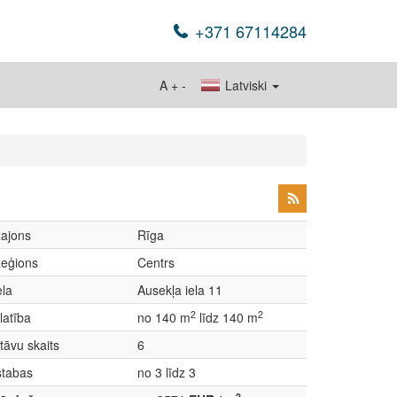
+371 67114284
A
+
-
Latviski
ajons
Rīga
eģions
Centrs
ela
Ausekļa iela 11
2
2
latība
no 140 m
līdz 140 m
tāvu skaits
6
stabas
no 3 līdz 3
2