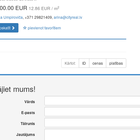
00.00 EUR
2
12.86 EUR / m
na Umpiroviča
, +371 29821409,
arina@cityreal.lv
pskatīt
pievienot favorītiem
Kārtot:
ID
cenas
platības
ājiet mums!
Vārds
E-pasts
Tālrunis
Jautājums