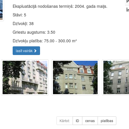
P
Ekspluatācijā nodošanas termiņš: 2004. gada maijs.
Ī
Stāvi: 5
Dzīvokļi: 38
Griestu augstums: 3.50
Dzīvokļu platība: 75.00 - 300.00 m²
lasīt vairāk
Kārtot:
ID
cenas
platības