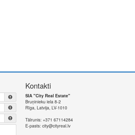
Kontakti
SIA "City Real Estate"
Bruņinieku iela 8-2
Rīga, Latvija, LV-1010
Tālrunis:
+371 67114284
E-pasts:
city@cityreal.lv