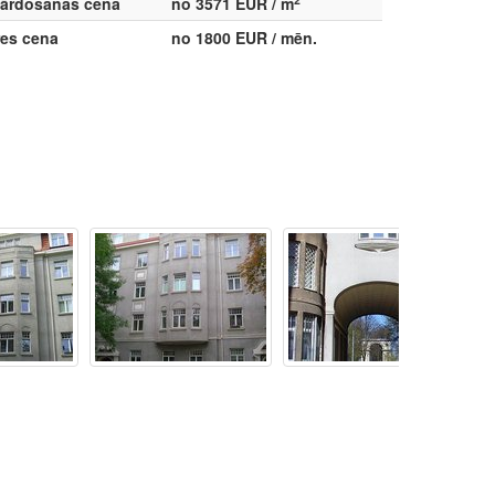
ārdošanas cena
no 3571 EUR / m
res cena
no 1800 EUR / mēn.