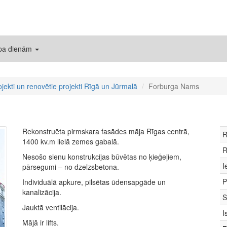
 pa dienām
ojekti un renovētie projekti Rīgā un Jūrmalā
Forburga Nams
Rekonstruēta pirmskara fasādes māja Rīgas centrā,
R
1400 kv.m lielā zemes gabalā.
R
Nesošo sienu konstrukcijas būvētas no ķieģeļiem,
I
pārsegumi – no dzelzsbetona.
P
Individuālā apkure, pilsētas ūdensapgāde un
kanalizācija.
S
Jauktā ventilācija.
I
Mājā ir lifts.