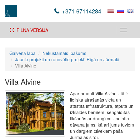
+371 67114284
PILNĀ VERSIJA
Toggle
navigati
Galvenā lapa
Nekustamais īpašums
Jaunie projekti un renovētie projekti Rīgā un Jūrmalā
Villa Alvine
Villa Alvine
Apartamenti Villa Alvine - tā ir
lieliska atrašanās vieta un
attīstīta infrastruktūra, atpūta un
izklaides bērniem, sengaidītas
tikšanās ar draugiem - pelnīta
dāvana jums, kā arī jums tuviem
un dārgiem cilvēkiem pašā
Jūrmalas sirdī.