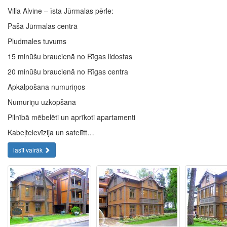
Villa Alvine – īsta Jūrmalas pērle:
Pašā Jūrmalas centrā
Pludmales tuvums
15 minūšu braucienā no Rīgas lidostas
20 minūšu braucienā no Rīgas centra
Apkalpošana numuriņos
Numuriņu uzkopšana
Pilnībā mēbelēti un aprīkoti apartamenti
Kabeļtelevīzija un satelītt…
lasīt vairāk