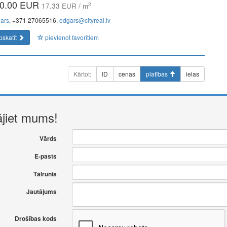
0.00 EUR
2
17.33 EUR / m
ars
, +371 27065516,
edgars@cityreal.lv
pskatīt
pievienot favorītiem
Kārtot:
ID
cenas
platības
ielas
ājiet mums!
Vārds
E-pasts
Tālrunis
Jautājums
Drošības kods