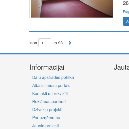
26
Edg
A
lapa
no 93
Informācijai
Jaut
Datu apstrādes politika
Atbalsti mūsu portālu
Kontakti un rekvizīti
Reklāmas partneri
Dzīvokļu projekti
Par uzņēmumu
Jaunie projekti