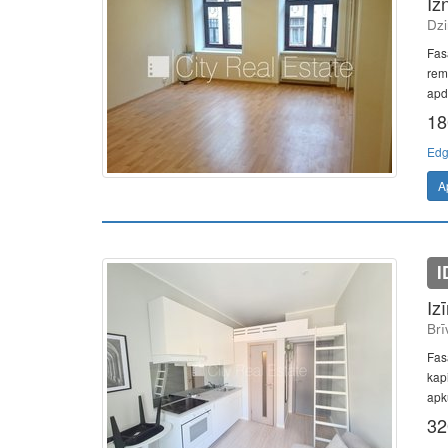
Iz
Dzi
Fas
remo
apd
18
Edg
A
I
Iz
Brī
Fas
kapi
apk
32