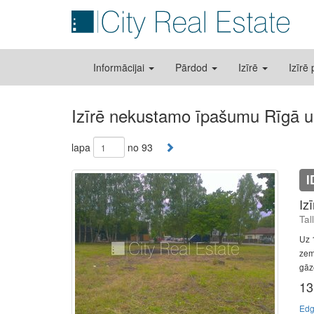
Informācijai
Pārdod
Izīrē
Izīrē
Izīrē nekustamo īpašumu Rīgā u
lapa
no 93
I
Iz
Tal
Uz 
zem
gāze
13
Edg