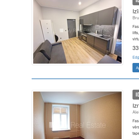
I
Iz
Bru
Fas
lift
virt
33
Edg
A
I
Iz
Ale
Fas
vērs
tape