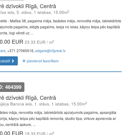
īrē dzīvokli Rīgā, Centrā
2
īsa iela, 5. stāvs, 1 istabas, 15.00m
jekts - Matīsa 38, pagalma māja, fasādes māja, renovēta māja, labiekārtots
aļumots pagalms, slēgts pagalms, ieeja no ielas, kāpņu telpa pēc kapitālā
nta, logi vērsti uz ...
0.00 EUR
2
23.33 EUR / m
ars
, +371 27065516,
edgars@cityreal.lv
pskatīt
pievienot favorītiem
D: 464399
īrē dzīvokli Rīgā, Centrā
2
šjāņa Barona iela, 1. stāvs, 1 istabas, 15.00m
ādes māja, renovēta māja, labiekārtots apzaļumots pagalms, apsargāta
torija, kāpņu telpa pēc kapitālā remonta, studio tipa, virtuve apvienota ar
bu, centrālā apkure, ...
0.00 EUR
2
19.33 EUR / m