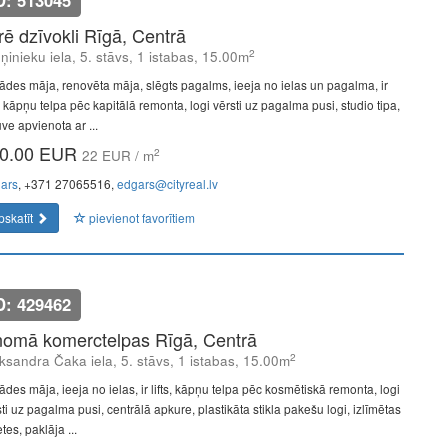
D: 513045
īrē dzīvokli Rīgā, Centrā
2
ņinieku iela, 5. stāvs, 1 istabas, 15.00m
ādes māja, renovēta māja, slēgts pagalms, ieeja no ielas un pagalma, ir
s, kāpņu telpa pēc kapitālā remonta, logi vērsti uz pagalma pusi, studio tipa,
uve apvienota ar ...
0.00 EUR
2
22 EUR / m
ars
, +371 27065516,
edgars@cityreal.lv
pskatīt
pievienot favorītiem
D: 429462
nomā komerctelpas Rīgā, Centrā
2
ksandra Čaka iela, 5. stāvs, 1 istabas, 15.00m
ādes māja, ieeja no ielas, ir lifts, kāpņu telpa pēc kosmētiskā remonta, logi
ti uz pagalma pusi, centrālā apkure, plastikāta stikla pakešu logi, izlīmētas
tes, paklāja ...