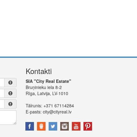
Kontakti
SIA "City Real Estate"
Bruņinieku iela 8-2
Rīga, Latvija, LV-1010
Tālrunis:
+371 67114284
E-pasts:
city@cityreal.lv