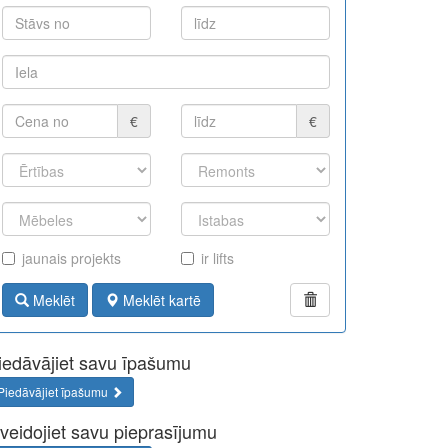
€
€
jaunais projekts
ir lifts
Meklēt
Meklēt kartē
iedāvājiet savu īpašumu
Piedāvājiet īpašumu
zveidojiet savu pieprasījumu