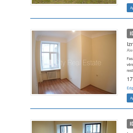
A
I
Iz
Ale
Fas
vērs
rest
17
Edg
A
I