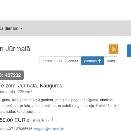
 pa dienām
n Jūrmalā
Kārtot:
ID
cenas
platības
ielas
D: 427232
īrē zemi Jūrmalā, Kauguros
2
linas iela, 2299m
1 gadu, uz 2 gadiem, uz 3 gadiem, ar iespēju pagarināt līgumu, atbrīvots,
e robežojas ar ielu, zeme robežojas ar asfalta seguma ceļu, ir elektrība, ir
, pilsētas kanalizācija, ...
50.00 EUR
2
0.59 EUR / m
ars
, +371 27065516,
edgars@cityreal.lv