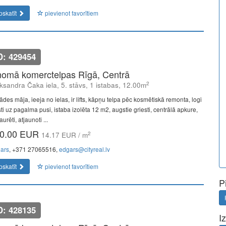
pskatīt
pievienot favorītiem
D: 429454
nomā komerctelpas Rīgā, Centrā
2
ksandra Čaka iela, 5. stāvs, 1 istabas, 12.00m
ādes māja, ieeja no ielas, ir lifts, kāpņu telpa pēc kosmētiskā remonta, logi
ti uz pagalma pusi, istaba izolēta 12 m2, augstie griesti, centrālā apkure,
aurēti, atjaunoti ...
0.00 EUR
2
14.17 EUR / m
ars
, +371 27065516,
edgars@cityreal.lv
pskatīt
pievienot favorītiem
P
D: 428135
I