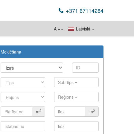
+371 67114284
A
+
-
Latviski
Meklēšana
Sub-tips
Reģions
2
2
m
m