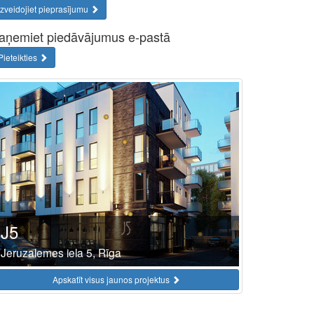
Izveidojiet pieprasījumu
aņemiet piedāvājumus e-pastā
Pieteikties
J5
Jeruzalemes iela 5, Rīga
Apskatīt visus jaunos projektus