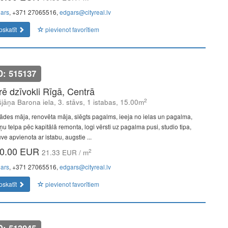
ars
, +371 27065516,
edgars@cityreal.lv
pskatīt
pievienot favorītiem
D: 515137
īrē dzīvokli Rīgā, Centrā
2
šjāņa Barona iela, 3. stāvs, 1 istabas, 15.00m
ādes māja, renovēta māja, slēgts pagalms, ieeja no ielas un pagalma,
ņu telpa pēc kapitālā remonta, logi vērsti uz pagalma pusi, studio tipa,
uve apvienota ar istabu, augstie ...
0.00 EUR
2
21.33 EUR / m
ars
, +371 27065516,
edgars@cityreal.lv
pskatīt
pievienot favorītiem