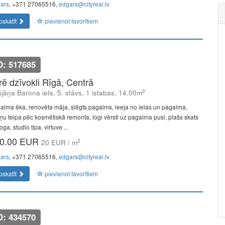
ars
, +371 27065516,
edgars@cityreal.lv
pskatīt
pievienot favorītiem
D: 517685
īrē dzīvokli Rīgā, Centrā
2
šjāņa Barona iela, 5. stāvs, 1 istabas, 14.00m
alma ēka, renovēta māja, slēgts pagalms, ieeja no ielas un pagalma,
ņu telpa pēc kosmētiskā remonta, logi vērsti uz pagalma pusi, plašs skats
oga, studio tipa, virtuve ...
0.00 EUR
2
20 EUR / m
ars
, +371 27065516,
edgars@cityreal.lv
pskatīt
pievienot favorītiem
D: 434570