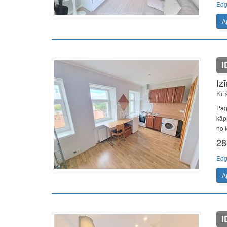
Edg
A
I
Iz
Kri
Pag
kāp
no l
28
Edg
A
I