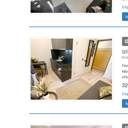
Edg
A
I
Iz
Kri
Fas
kāp
virt
32
Edg
A