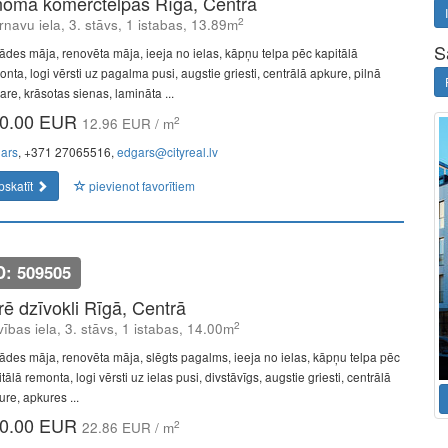
nomā komerctelpas Rīgā, Centrā
2
rnavu iela, 3. stāvs, 1 istabas, 13.89m
S
ādes māja, renovēta māja, ieeja no ielas, kāpņu telpa pēc kapitālā
nta, logi vērsti uz pagalma pusi, augstie griesti, centrālā apkure, pilnā
are, krāsotas sienas, lamināta ...
0.00 EUR
2
12.96 EUR / m
ars
, +371 27065516,
edgars@cityreal.lv
pskatīt
pievienot favorītiem
D: 509505
īrē dzīvokli Rīgā, Centrā
2
vības iela, 3. stāvs, 1 istabas, 14.00m
ādes māja, renovēta māja, slēgts pagalms, ieeja no ielas, kāpņu telpa pēc
tālā remonta, logi vērsti uz ielas pusi, divstāvīgs, augstie griesti, centrālā
ure, apkures ...
0.00 EUR
2
22.86 EUR / m