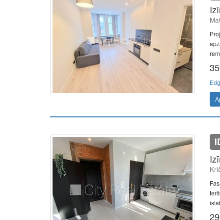
Iz
Mat
Pro
apz
remo
35
Edg
A
I
Iz
Kri
Fas
teri
ista
29