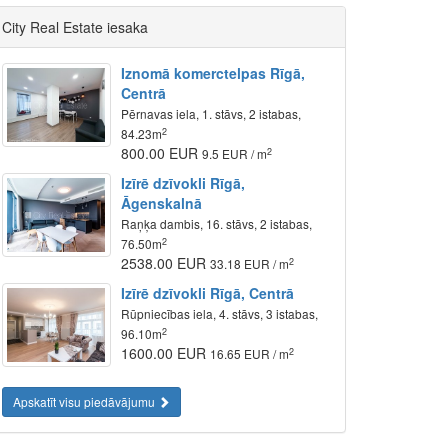
City Real Estate iesaka
Iznomā komerctelpas Rīgā,
Centrā
Pērnavas iela, 1. stāvs, 2 istabas,
2
84.23m
800.00 EUR
2
9.5 EUR / m
Izīrē dzīvokli Rīgā,
Āgenskalnā
Raņķa dambis, 16. stāvs, 2 istabas,
2
76.50m
2538.00 EUR
2
33.18 EUR / m
Izīrē dzīvokli Rīgā, Centrā
Rūpniecības iela, 4. stāvs, 3 istabas,
2
96.10m
1600.00 EUR
2
16.65 EUR / m
Apskatīt visu piedāvājumu