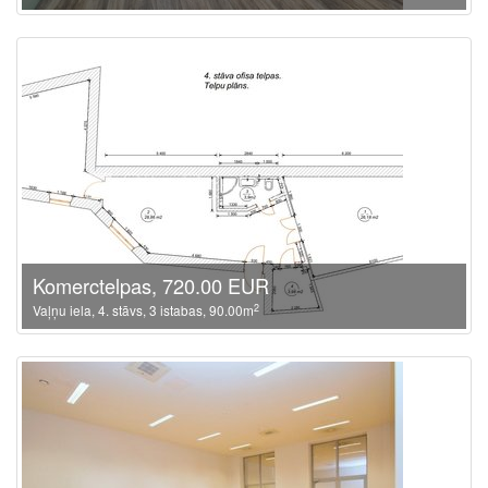
Komerctelpas, 720.00 EUR
2
Vaļņu iela, 4. stāvs, 3 istabas, 90.00m