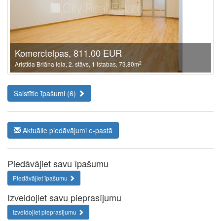
Komerctelpas, 811.00 EUR
2
Aristīda Briāna iela, 2. stāvs, 1 istabas, 73.80m
Saistītie īpašumi (6)
Aktuālie piedāvājumi e-pastā
Piedāvājiet savu īpašumu
Piedāvājiet īpašumu
Izveidojiet savu pieprasījumu
Izveidojiet pieprasījumu