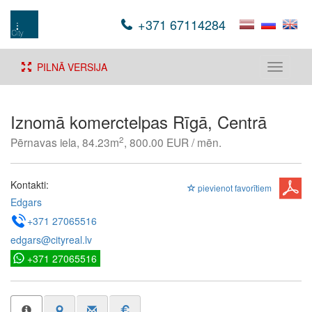
+371 67114284
PILNĀ VERSIJA
Toggle
navigati
Iznomā komerctelpas Rīgā, Centrā
2
Pērnavas iela, 84.23m
, 800.00 EUR / mēn.
Kontakti:
pievienot favorītiem
Edgars
+371 27065516
edgars@cityreal.lv
+371 27065516