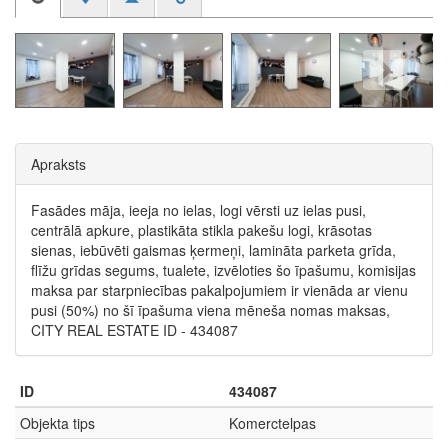
Apraksts
Fasādes māja, ieeja no ielas, logi vērsti uz ielas pusi,
centrālā apkure, plastikāta stikla pakešu logi, krāsotas
sienas, iebūvēti gaismas ķermeņi, lamināta parketa grīda,
flīžu grīdas segums, tualete, izvēloties šo īpašumu, komisijas
maksa par starpniecības pakalpojumiem ir vienāda ar vienu
pusi (50%) no šī īpašuma viena mēneša nomas maksas,
CITY REAL ESTATE ID - 434087
ID
434087
Objekta tips
Komerctelpas