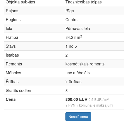
Objekta sub-tips
Tirdzniecības telpas
Rajons
Rīga
Reģions
Centrs
Iela
Pērnavas iela
2
Platība
84.23 m
Stāvs
1 no 5
Istabas
2
Remonts
kosmētiskais remonts
Mēbeles
nav mēbelēts
Ērtības
ir ērtības
Skatīts šodien
3
Cena
800.00 EUR
2
9.5 EUR / m
+ PVN + komunālie maksājumi
Nosolīt cenu