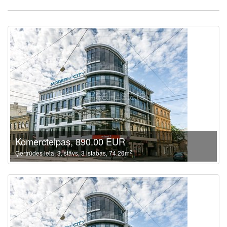
Komerctelpas, 890.00 EUR
2
Ģertrūdes iela, 3. stāvs, 3 istabas, 74.20m