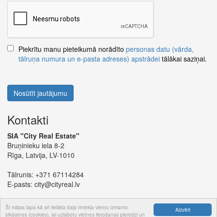
Piekrītu manu pieteikumā norādīto
personas datu (vārda,
tālruņa numura un e-pasta adreses) apstrādei
tālākai saziņai.
Nosūtīt jautājumu
Kontakti
SIA "City Real Estate"
Bruņinieku iela 8-2
Rīga, Latvija, LV-1010
Tālrunis:
+371 67114284
E-pasts:
city@cityreal.lv
Šī mājas lapa kā arī lielākā daļa tīmekļa vietņu izmanto
Aizvērt
sīkdatnes (cookies), lai uzlabotu vietnes lietošanas pieredzi un