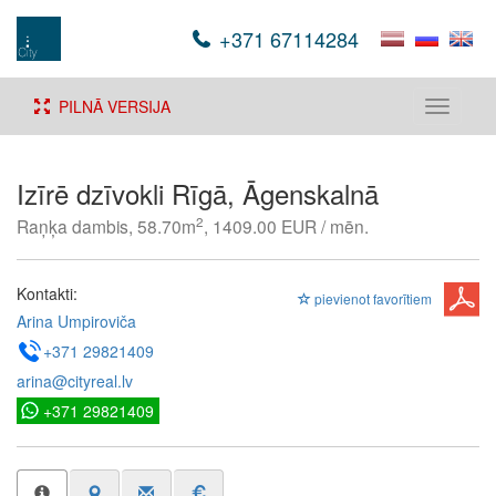
+371 67114284
PILNĀ VERSIJA
Toggle
navigati
Izīrē dzīvokli Rīgā, Āgenskalnā
2
Raņķa dambis, 58.70m
, 1409.00 EUR / mēn.
Kontakti:
pievienot favorītiem
Arina Umpiroviča
+371 29821409
arina@cityreal.lv
+371 29821409