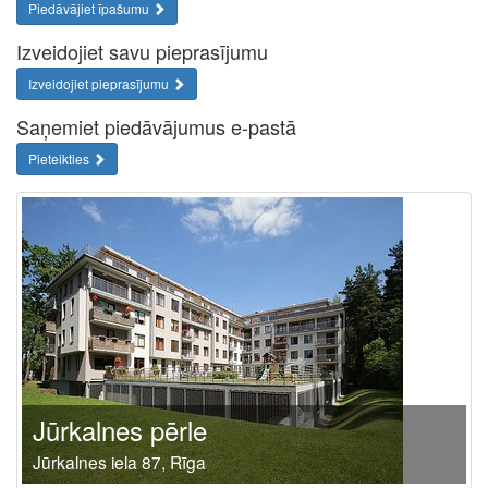
Piedāvājiet īpašumu
Izveidojiet savu pieprasījumu
Izveidojiet pieprasījumu
Saņemiet piedāvājumus e-pastā
Pieteikties
Jūrkalnes pērle
Jūrkalnes iela 87, Rīga