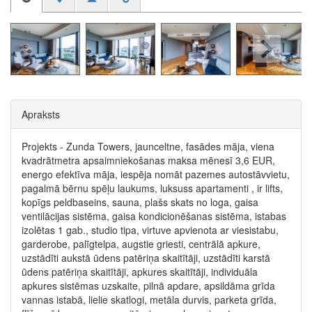
Apraksts
Projekts - Zunda Towers, jaunceltne, fasādes māja, viena
kvadrātmetra apsaimniekošanas maksa mēnesī 3,6 EUR,
energo efektīva māja, iespēja nomāt pazemes autostāvvietu,
pagalmā bērnu spēļu laukums, luksuss apartamenti , ir lifts,
kopīgs peldbaseins, sauna, plašs skats no loga, gaisa
ventilācijas sistēma, gaisa kondicionēšanas sistēma, istabas
izolētas 1 gab., studio tipa, virtuve apvienota ar viesistabu,
garderobe, palīgtelpa, augstie griesti, centrālā apkure,
uzstādīti aukstā ūdens patēriņa skaitītāji, uzstādīti karstā
ūdens patēriņa skaitītāji, apkures skaitītāji, individuāla
apkures sistēmas uzskaite, pilnā apdare, apsildāma grīda
vannas istabā, lielie skatlogi, metāla durvis, parketa grīda,