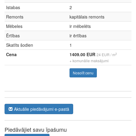
Istabas
2
Remonts
kapitālais remonts
Mēbeles
ir mēbelēts
Ērtības
ir ērtības
Skatīts šodien
1
Cena
1409.00 EUR
2
24 EUR / m
+ komunālie maksājumi
Nosolīt cenu
Aktuālie piedāvājumi e-pastā
Piedāvājiet savu īpašumu