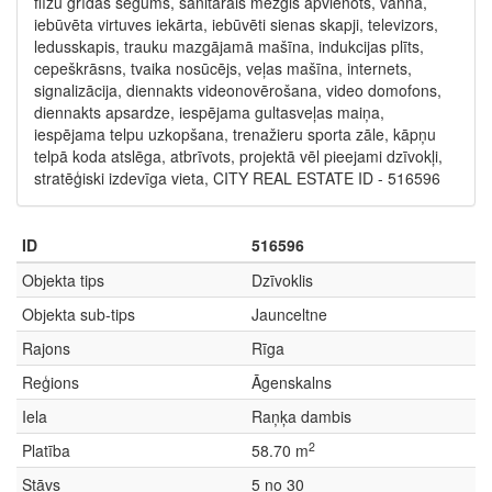
flīžu grīdas segums, sanitārais mezgls apvienots, vanna,
iebūvēta virtuves iekārta, iebūvēti sienas skapji, televizors,
ledusskapis, trauku mazgājamā mašīna, indukcijas plīts,
cepeškrāsns, tvaika nosūcējs, veļas mašīna, internets,
signalizācija, diennakts videonovērošana, video domofons,
diennakts apsardze, iespējama gultasveļas maiņa,
iespējama telpu uzkopšana, trenažieru sporta zāle, kāpņu
telpā koda atslēga, atbrīvots, projektā vēl pieejami dzīvokļi,
stratēģiski izdevīga vieta, CITY REAL ESTATE ID - 516596
ID
516596
Objekta tips
Dzīvoklis
Objekta sub-tips
Jaunceltne
Rajons
Rīga
Reģions
Āgenskalns
Iela
Raņķa dambis
2
Platība
58.70 m
Stāvs
5 no 30