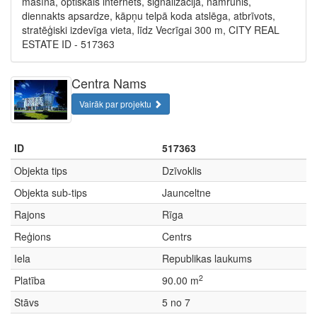
mašīna, optiskais internets, signalizācija, namrunis,
diennakts apsardze, kāpņu telpā koda atslēga, atbrīvots,
stratēģiski izdevīga vieta, līdz Vecrīgai 300 m, CITY REAL
ESTATE ID - 517363
Centra Nams
Vairāk par projektu
ID
517363
Objekta tips
Dzīvoklis
Objekta sub-tips
Jaunceltne
Rajons
Rīga
Reģions
Centrs
Iela
Republikas laukums
2
Platība
90.00 m
Stāvs
5 no 7