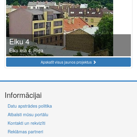
Elku 4
Elku iela 4, Rīga
Apskatīt visus jaunos projektus
Informācijai
Datu apstrādes politika
Atbalsti mūsu portālu
Kontakti un rekvizīti
Reklāmas partneri