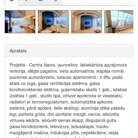
Apraksts
Projekts - Centra Nams, jaunceltne, labiekārtota apzaļumota
teritorija, slēgts pagalms, vieta automašīnai, iespēja nomāt
pazemes autostāvvietu, luksuss apartamenti , ir lifts, plašs
skats no loga, gaisa ventilācijas sistēma, gaisa
kondicionēšanas sistēma, guļamistabu skaits 1 gab., istabas
izolētas 1 gab., studio tipa, virtuve apvienota ar viesistabu,
radiatori ar termoregulatoriem, automatizēta apkures
sistēma, pilnā apdare, lielie skatlogi, alumīnija stikla pakešu
logi, parketa grīda, divi sanitārie mezgli, vanna, iebūvēta
virtuves iekārta, iebūvēti sienas skapji, divguļamā gulta,
gaisa kondicionieris, televizors, ledusskapis, trauku
mazgājamā mašīna, indukcijas plīts, cepeškrāsns, veļas