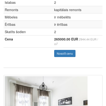
Istabas
2
Remonts
kapitālais remonts
Mēbeles
ir mēbelēts
Ērtības
ir ērtības
Skatīts šodien
2
Cena
265000.00 EUR
2944.44 EUR /
2
m
Nosolīt cenu