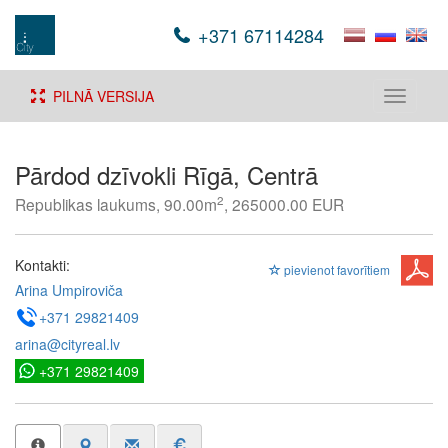
+371 67114284
PILNĀ VERSIJA
Toggle
navigati
Pārdod dzīvokli Rīgā, Centrā
2
Republikas laukums, 90.00m
, 265000.00 EUR
Kontakti:
pievienot favorītiem
Arina Umpiroviča
+371 29821409
arina@cityreal.lv
+371 29821409