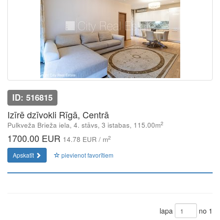
ID: 516815
Izīrē dzīvokli Rīgā, Centrā
2
Pulkveža Brieža iela, 4. stāvs, 3 istabas, 115.00m
1700.00 EUR
2
14.78 EUR / m
Apskatīt
pievienot favorītiem
lapa
no 1