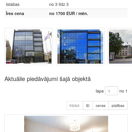
Istabas
no 3 līdz 3
Īres cena
no 1700 EUR / mēn.
Aktuālie piedāvājumi šajā objektā
lapa
no 1
Kārtot:
ID
cenas
platības