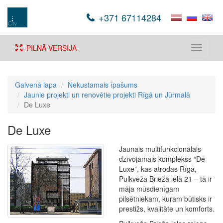
+371 67114284
PILNĀ VERSIJA
Toggle
navigati
Galvenā lapa
Nekustamais īpašums
Jaunie projekti un renovētie projekti Rīgā un Jūrmalā
De Luxe
De Luxe
Jaunais multifunkcionālais
dzīvojamais komplekss “De
Luxe”, kas atrodas Rīgā,
Pulkveža Brieža ielā 21 – tā ir
māja mūsdienīgam
pilsētniekam, kuram būtisks ir
prestižs, kvalitāte un komforts.