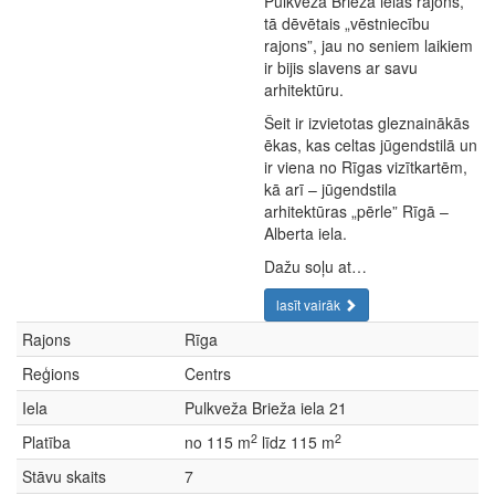
Pulkveža Brieža ielas rajons,
tā dēvētais „vēstniecību
rajons”, jau no seniem laikiem
ir bijis slavens ar savu
arhitektūru.
Šeit ir izvietotas gleznainākās
ēkas, kas celtas jūgendstilā un
ir viena no Rīgas vizītkartēm,
kā arī – jūgendstila
arhitektūras „pērle” Rīgā –
Alberta iela.
Dažu soļu at…
lasīt vairāk
Rajons
Rīga
Reģions
Centrs
Iela
Pulkveža Brieža iela 21
2
2
Platība
no 115 m
līdz 115 m
Stāvu skaits
7