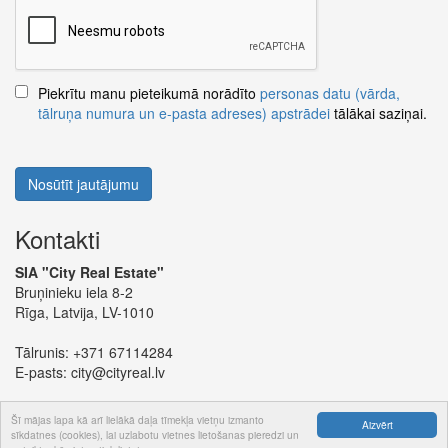
Piekrītu manu pieteikumā norādīto
personas datu (vārda,
tālruņa numura un e-pasta adreses) apstrādei
tālākai saziņai.
Nosūtīt jautājumu
Kontakti
SIA "City Real Estate"
Bruņinieku iela 8-2
Rīga, Latvija, LV-1010
Tālrunis:
+371 67114284
E-pasts:
city@cityreal.lv
Šī mājas lapa kā arī lielākā daļa tīmekļa vietņu izmanto
Aizvērt
sīkdatnes (cookies), lai uzlabotu vietnes lietošanas pieredzi un