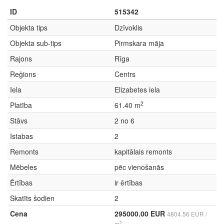
ID
515342
Objekta tips
Dzīvoklis
Objekta sub-tips
Pirmskara māja
Rajons
Rīga
Reģions
Centrs
Iela
Elizabetes iela
2
Platība
61.40 m
Stāvs
2 no 6
Istabas
2
Remonts
kapitālais remonts
Mēbeles
pēc vienošanās
Ērtības
ir ērtības
Skatīts šodien
2
Cena
295000.00 EUR
4804.56 EUR /
2
m