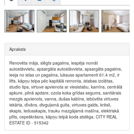
Apraksts
Renovēta māja, slēgts pagalms, iespēja nomāt
autostāvvietu, apsargāta autostāvvieta, apsargāts pagalms,
ieeja no ielas un pagalma, luksuss apartamenti 61.4 m2, ir
lifts, kāpņu telpa pēc kapitālā remonta, istabas izolētas,
studio tipa, virtuve apvienota ar viesistabu, kamīns, centrālā
apkure, pilnā apdare, ozola koka grīdas segums, sanitārais
mezgls apvienots, vanna, dušas kabīne, iebūvēta virtuves
iekārta, dīvāns, divguļamā gulta, virtuves galds, krēsli,
skapis, ledusskapis, trauku mazgājamā mašīna, elektriskā
plīts, cepeškrāsns, kāpņu telpā koda atslēga, CITY REAL
ESTATE ID - 515342