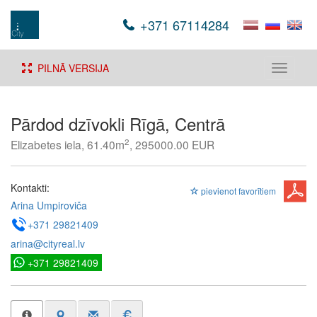
+371 67114284
PILNĀ VERSIJA
Toggle
navigati
Pārdod dzīvokli Rīgā, Centrā
2
Elizabetes iela, 61.40m
, 295000.00 EUR
Kontakti:
pievienot favorītiem
Arina Umpiroviča
+371 29821409
arina@cityreal.lv
+371 29821409