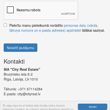
Piekrītu manu pieteikumā norādīto
personas datu (vārda,
tālruņa numura un e-pasta adreses) apstrādei
tālākai saziņai.
Nosūtīt jautājumu
Kontakti
SIA "City Real Estate"
Bruņinieku iela 8-2
Rīga, Latvija, LV-1010
Tālrunis:
+371 67114284
E-pasts:
city@cityreal.lv
Šī mājas lapa kā arī lielākā daļa tīmekļa vietņu izmanto
Aizvērt
sīkdatnes (cookies), lai uzlabotu vietnes lietošanas pieredzi un