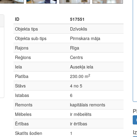
ID
517551
Objekta tips
Dzīvoklis
Objekta sub-tips
Pirmskara māja
Rajons
Rīga
Reģions
Centrs
Iela
Ausekļa iela
2
Platība
230.00 m
Stāvs
4 no 5
Istabas
6
Remonts
kapitālais remonts
P
Mēbeles
ir mēbelēts
Ērtības
ir ērtības
I
Skatīts šodien
1