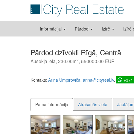
Informācijai
Pārdod
Izīrē
Izīrē
Pārdod dzīvokli Rīgā, Centrā
2
Ausekļa iela, 230.00m
, 550000.00 EUR
Kontakti:
Arina Umpiroviča
arina@cityreal.lv
+371
Pamatinformācija
Atrašanās vieta
Jautājum