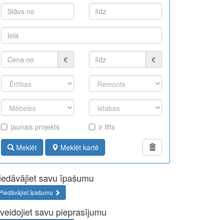
€
€
jaunais projekts
ir lifts
Meklēt
Meklēt kartē
iedāvājiet savu īpašumu
Piedāvājiet īpašumu
zveidojiet savu pieprasījumu