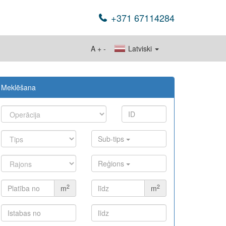
+371 67114284
A
+
-
Latviski
Meklēšana
Sub-tips
Reģions
2
2
m
m