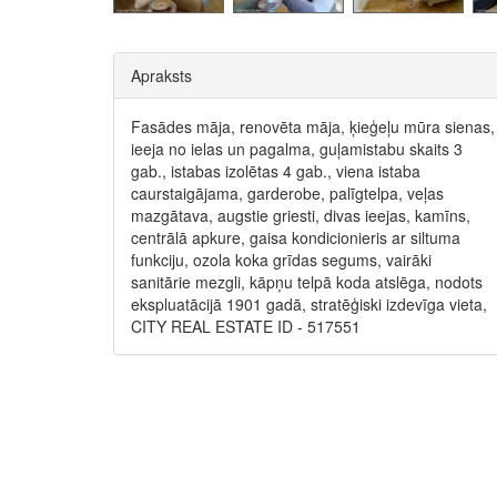
Apraksts
Fasādes māja, renovēta māja, ķieģeļu mūra sienas,
ieeja no ielas un pagalma, guļamistabu skaits 3
gab., istabas izolētas 4 gab., viena istaba
caurstaigājama, garderobe, palīgtelpa, veļas
mazgātava, augstie griesti, divas ieejas, kamīns,
centrālā apkure, gaisa kondicionieris ar siltuma
funkciju, ozola koka grīdas segums, vairāki
sanitārie mezgli, kāpņu telpā koda atslēga, nodots
ekspluatācijā 1901 gadā, stratēģiski izdevīga vieta,
CITY REAL ESTATE ID - 517551