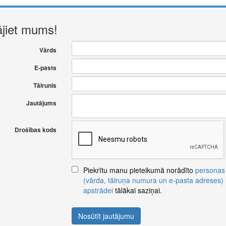
ājiet mums!
Vārds
E-pasts
Tālrunis
Jautājums
Drošības kods
Piekrītu manu pieteikumā norādīto
personas
(vārda, tālruņa numura un e-pasta adreses)
apstrādei
tālākai saziņai.
Nosūtīt jautājumu