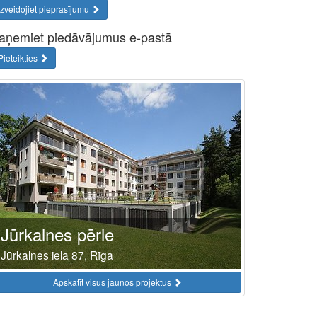
Izveidojiet pieprasījumu
aņemiet piedāvājumus e-pastā
Pieteikties
Jūrkalnes pērle
Jūrkalnes iela 87, Rīga
Apskatīt visus jaunos projektus