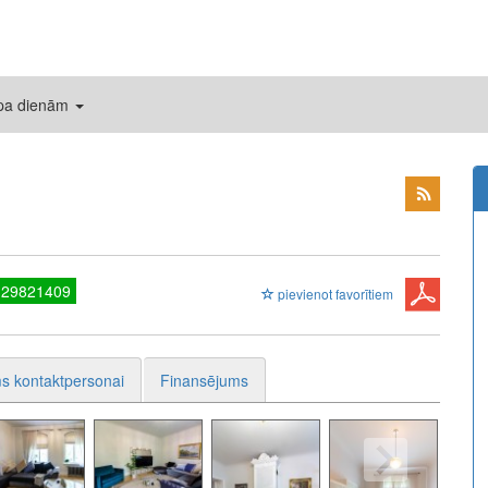
 pa dienām
 29821409
pievienot favorītiem
s kontaktpersonai
Finansējums