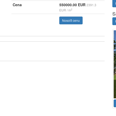
Cena
550000.00 EUR
2391.3
2
EUR / m
S
Nosolīt cenu