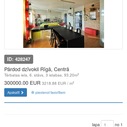
ID: 428247
Pārdod dzīvokli Rīgā, Centrā
2
Tērbatas iela, 6. stāvs, 3 istabas, 93.20m
300000.00 EUR
2
3218.88 EUR / m
Apskatīt
pievienot favorītiem
lapa
no 1