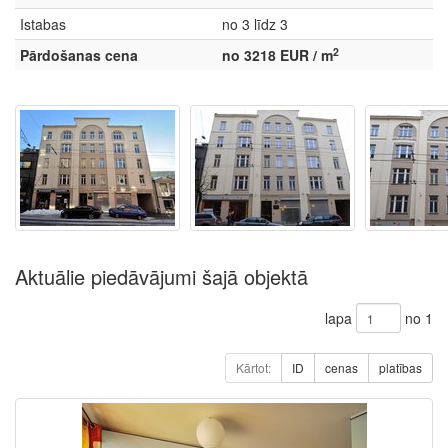
Istabas
no 3 līdz 3
2
Pārdošanas cena
no 3218 EUR / m
Aktuālie piedāvājumi šajā objektā
lapa
no 1
Kārtot:
ID
cenas
platības