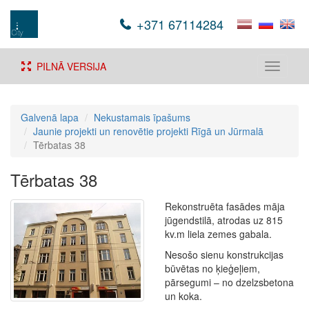
+371 67114284
PILNĀ VERSIJA
Toggle
navigati
Galvenā lapa
Nekustamais īpašums
Jaunie projekti un renovētie projekti Rīgā un Jūrmalā
Tērbatas 38
Tērbatas 38
Rekonstruēta fasādes māja
jūgendstilā, atrodas uz 815
kv.m liela zemes gabala.
Nesošo sienu konstrukcijas
būvētas no ķieģeļiem,
pārsegumi – no dzelzsbetona
un koka.