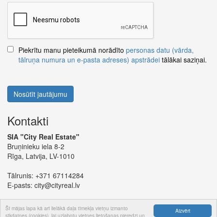
Piekrītu manu pieteikumā norādīto
personas datu (vārda,
tālruņa numura un e-pasta adreses) apstrādei
tālākai saziņai.
Nosūtīt jautājumu
Kontakti
SIA "City Real Estate"
Bruņinieku iela 8-2
Rīga, Latvija, LV-1010
Tālrunis:
+371 67114284
E-pasts:
city@cityreal.lv
Šī mājas lapa kā arī lielākā daļa tīmekļa vietņu izmanto
Aizvērt
sīkdatnes (cookies), lai uzlabotu vietnes lietošanas pieredzi un