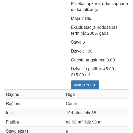
Pilsētas apkure, ūdensapgāde
un kanalizācija.
Mājā ir lifts.
Ekspluatācijā nodošanas
termiņš: 2005. gads.
Stāvi: 6
Dzīvokļi: 30
Griestu augstums: 3.00
Dzīvokļu platība: 45.00 -
215.00 m²
lasīt vairāk
Rajons
Rīga
Reģions
Centrs
Iela
Tērbatas iela 38
2
2
Platība
no 93 m
līdz 93 m
Stāvu skaits
6