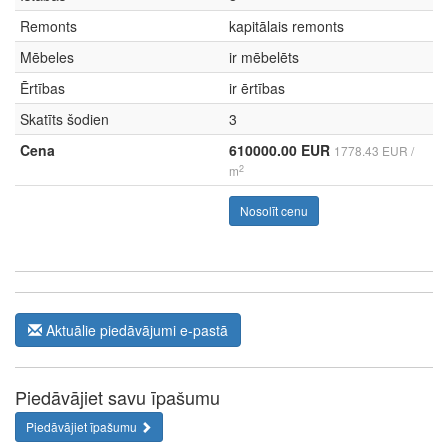
Remonts
kapitālais remonts
Mēbeles
ir mēbelēts
Ērtības
ir ērtības
Skatīts šodien
3
Cena
610000.00 EUR
1778.43 EUR /
2
m
Nosolīt cenu
Aktuālie piedāvājumi e-pastā
Piedāvājiet savu īpašumu
Piedāvājiet īpašumu