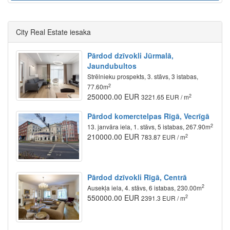
City Real Estate iesaka
Pārdod dzīvokli Jūrmalā,
Jaundubultos
Strēlnieku prospekts, 3. stāvs, 3 istabas,
2
77.60m
250000.00 EUR
2
3221.65 EUR / m
Pārdod komerctelpas Rīgā, Vecrīgā
2
13. janvāra iela, 1. stāvs, 5 istabas, 267.90m
210000.00 EUR
2
783.87 EUR / m
Pārdod dzīvokli Rīgā, Centrā
2
Ausekļa iela, 4. stāvs, 6 istabas, 230.00m
550000.00 EUR
2
2391.3 EUR / m