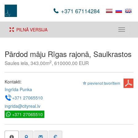
+371 67114284
PILNĀ VERSIJA
Toggle
navigati
Pārdod māju Rīgas rajonā, Saulkrastos
2
Saules iela, 343.00m
, 610000.00 EUR
Kontakti:
pievienot favorītiem
Ingrīda Punka
+371 27065510
ingrida@cityreal.lv
+371 27065510