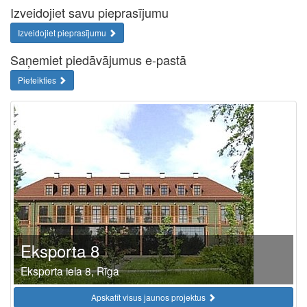
Izveidojiet savu pieprasījumu
Izveidojiet pieprasījumu
Saņemiet piedāvājumus e-pastā
Pieteikties
Eksporta 8
Eksporta iela 8, Rīga
Apskatīt visus jaunos projektus