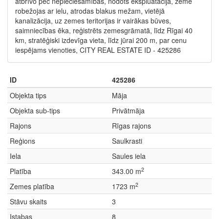
atbrīvo pēc nepieciešamības, nodots ekspluatācijā, zeme
robežojas ar ielu, atrodas blakus mežam, vietējā
kanalizācija, uz zemes teritorijas ir vairākas būves,
saimniecības ēka, reģistrēts zemesgrāmatā, līdz Rīgai 40
km, stratēģiski izdevīga vieta, līdz jūrai 200 m, par cenu
iespējams vienoties, CITY REAL ESTATE ID - 425286
ID
425286
Objekta tips
Māja
Objekta sub-tips
Privātmāja
Rajons
Rīgas rajons
Reģions
Saulkrasti
Iela
Saules iela
2
Platība
343.00 m
2
Zemes platība
1723 m
Stāvu skaits
3
Istabas
8