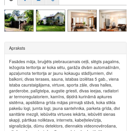
Apraksts
Fasādes māja, bruģēts piebraucamais ceļš, slēgts pagalms,
iežogota teritorija ar koka sētu, garāža divām automašīnām,
apzaļumota teritorija ar jaunu kokaugu stādījumiem, divi
balkoni, divas terases, sauna, istabas izolētas 5 gab., viena
istaba caurstaigājama, virtuve, sporta zāle, divas halles,
garderobe, palīgtelpa, augstie griesti, divas ieejas, radiatori
ar termoregulatoriem, kamīns, šķidrā kurināmā apkures
sistēma, apsildāma grīda mājas pirmajā stāvā, koka stikla
pakešu logi, jumta logi, jauna santehnika, parketa grīda, divi
sanitārie mezgli, iebūvēta virtuves iekārta, iebūvēti sienas
skapji, pārtikas noliktava, internets, kabeļtelevīzija,
signalizācija, dūmu detektors, diennakts videonovērošana,