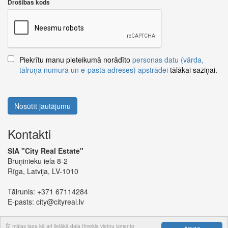
Drošības kods
Piekrītu manu pieteikumā norādīto
personas datu (vārda,
tālruņa numura un e-pasta adreses) apstrādei
tālākai saziņai.
Nosūtīt jautājumu
Kontakti
SIA "City Real Estate"
Bruņinieku iela 8-2
Rīga, Latvija, LV-1010
Tālrunis:
+371 67114284
E-pasts:
city@cityreal.lv
Šī mājas lapa kā arī lielākā daļa tīmekļa vietņu izmanto