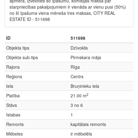
apmērā, izvēloties šo īpašumu, komisijas maksa par
starpniecības pakalpojumiem ir vienāda ar vienu pusi (50%)
no šī īpašuma viena mēneša īres maksas, CITY REAL
ESTATE ID - 511698
ID
511698
Objekta tips
Dzīvoklis
Objekta sub-tips
Pirmskara māja
Rajons
Rīga
Reģions
Centrs
Iela
Bruņinieku iela
2
Platība
21.00 m
Stāvs
3 no 6
Istabas
1
Remonts
kapitālais remonts
Mēbeles
ir mēbelēts