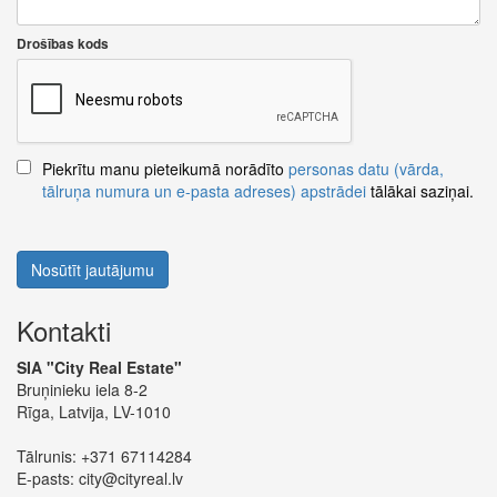
Drošības kods
Piekrītu manu pieteikumā norādīto
personas datu (vārda,
tālruņa numura un e-pasta adreses) apstrādei
tālākai saziņai.
Nosūtīt jautājumu
Kontakti
SIA "City Real Estate"
Bruņinieku iela 8-2
Rīga, Latvija, LV-1010
Tālrunis:
+371 67114284
E-pasts:
city@cityreal.lv