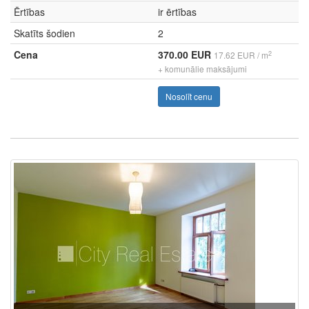
Ērtības
ir ērtības
Skatīts šodien
2
Cena
370.00 EUR
2
17.62 EUR / m
+ komunālie maksājumi
Nosolīt cenu