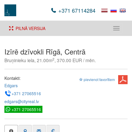
+371 67114284
PILNĀ VERSIJA
Toggle
navigati
Izīrē dzīvokli Rīgā, Centrā
2
Bruņinieku iela, 21.00m
, 370.00 EUR / mēn.
Kontakti:
pievienot favorītiem
Edgars
+371 27065516
edgars@cityreal.lv
+371 27065516