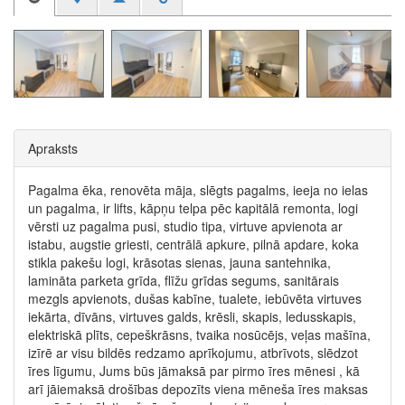
Apraksts
Pagalma ēka, renovēta māja, slēgts pagalms, ieeja no ielas
un pagalma, ir lifts, kāpņu telpa pēc kapitālā remonta, logi
vērsti uz pagalma pusi, studio tipa, virtuve apvienota ar
istabu, augstie griesti, centrālā apkure, pilnā apdare, koka
stikla pakešu logi, krāsotas sienas, jauna santehnika,
lamināta parketa grīda, flīžu grīdas segums, sanitārais
mezgls apvienots, dušas kabīne, tualete, iebūvēta virtuves
iekārta, dīvāns, virtuves galds, krēsli, skapis, ledusskapis,
elektriskā plīts, cepeškrāsns, tvaika nosūcējs, veļas mašīna,
izīrē ar visu bildēs redzamo aprīkojumu, atbrīvots, slēdzot
īres līgumu, Jums būs jāmaksā par pirmo īres mēnesi , kā
arī jāiemaksā drošības depozīts viena mēneša īres maksas