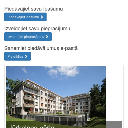
Piedāvājiet savu īpašumu
Piedāvājiet īpašumu
Izveidojiet savu pieprasījumu
Izveidojiet pieprasījumu
Saņemiet piedāvājumus e-pastā
Pieteikties
Jūrkalnes pērle