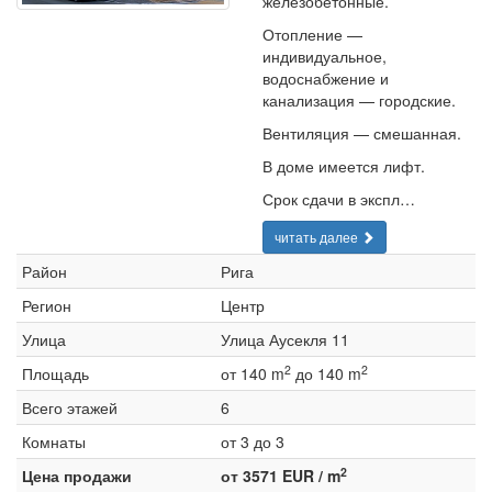
железобетонные.
Отопление —
индивидуальное,
водоснабжение и
канализация — городские.
Вентиляция — смешанная.
В доме имеется лифт.
Срок сдачи в экспл…
читать далее
Район
Рига
Регион
Центр
Улица
Улица Аусекля 11
2
2
Площадь
от 140 m
до 140 m
Всего этажей
6
Комнаты
от 3 до 3
2
Цена продажи
от 3571 EUR / m