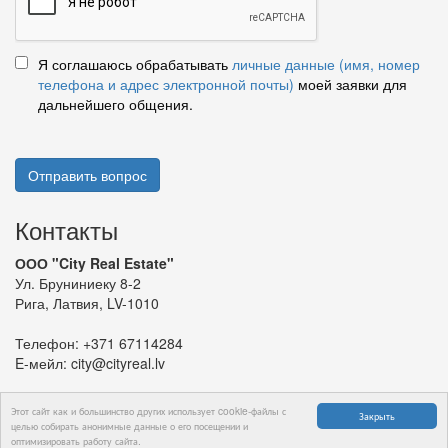
Я соглашаюсь обрабатывать
личные данные (имя, номер
телефона и адрес электронной почты)
моей заявки для
дальнейшего общения.
Отправить вопрос
Контакты
ООО "City Real Estate"
Ул. Бруниниеку 8-2
Рига, Латвия, LV-1010
Телефон:
+371 67114284
E-мейл:
city@cityreal.lv
Этот сайт как и большинство других использует cookie-файлы с
Закрыть
целью собирать анонимные данные о его посещении и
оптимизировать работу сайта.
© 2024 ООО "City Real Estate"