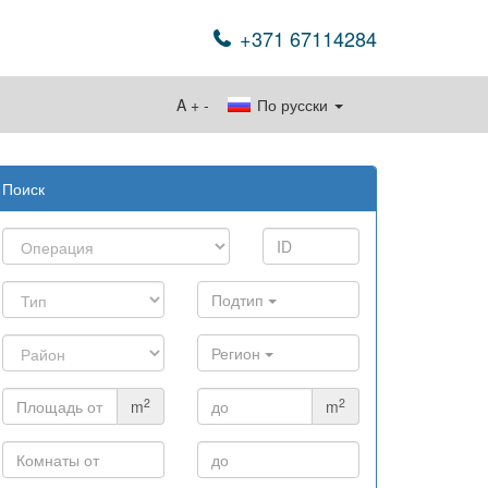
+371 67114284
A
+
-
По русски
Поиск
eal_1200_628_ru.jpg" width="1200" height="628" style="bo
Подтип
Регион
2
2
m
m