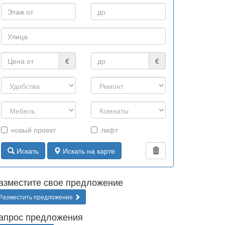
€
€
новый проект
лифт
Искать
Искать на карте
азместите свое предложение
l_750_392_ru.jpg" width="750" height="392" style="border
Разместить предложение
апрос предложения