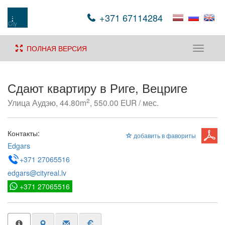
+371 67114284
ПОЛНАЯ ВЕРСИЯ
Toggle
navigati
Сдают квартиру в Риге, Вецриге
2
Улица Аудэю, 44.80m
, 550.00 EUR / мес.
Контакты:
добавить в фавориты
Edgars
+371 27065516
edgars@cityreal.lv
+371 27065516