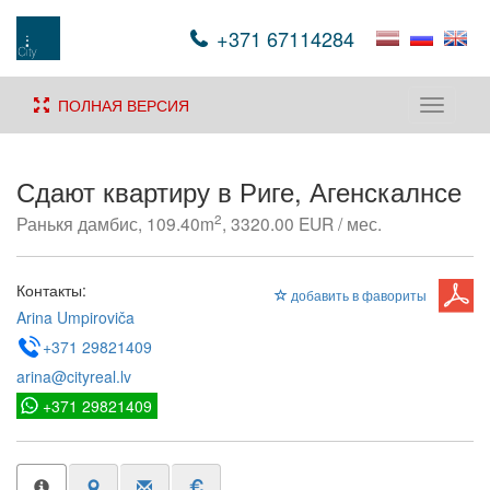
+371 67114284
ПОЛНАЯ ВЕРСИЯ
Toggle
navigati
Сдают квартиру в Риге, Агенскалнсе
2
Ранькя дамбис, 109.40m
, 3320.00 EUR / мес.
Контакты:
добавить в фавориты
Arina Umpiroviča
+371 29821409
arina@cityreal.lv
+371 29821409