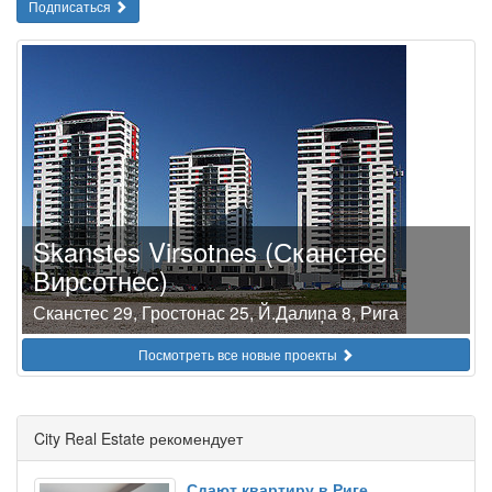
Подписаться
Skanstes Virsotnes (Сканстес
Вирсотнес)
Сканстес 29, Гростонас 25, Й.Далиņа 8, Рига
Посмотреть все новые проекты
City Real Estate рекомендует
Сдают квартиру в Риге,