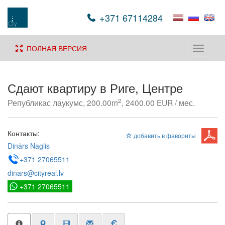
+371 67114284
ПОЛНАЯ ВЕРСИЯ
Toggle
navigati
Сдают квартиру в Риге, Центре
2
Републикас лаукумс, 200.00m
, 2400.00 EUR / мес.
Контакты:
добавить в фавориты
Dinārs Naglis
+371 27065511
dinars@cityreal.lv
+371 27065511