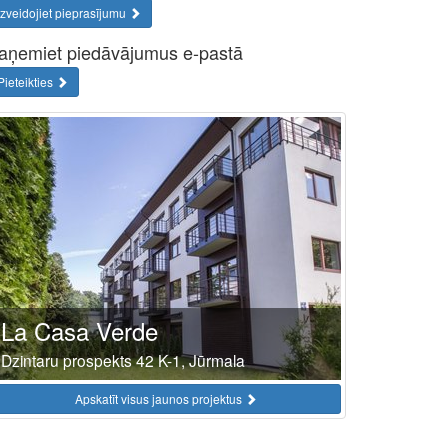
Izveidojiet pieprasījumu
aņemiet piedāvājumus e-pastā
Pieteikties
La Casa Verde
Dzintaru prospekts 42 K-1, Jūrmala
Apskatīt visus jaunos projektus