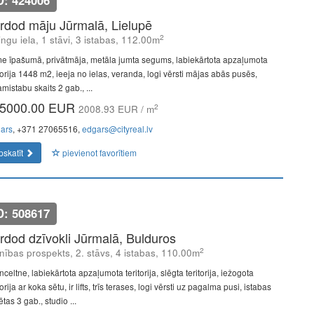
D: 424006
rdod māju Jūrmalā, Lielupē
2
ingu iela, 1 stāvi, 3 istabas, 112.00m
e īpašumā, privātmāja, metāla jumta segums, labiekārtota apzaļumota
torija 1448 m2, ieeja no ielas, veranda, logi vērsti mājas abās pusēs,
mistabu skaits 2 gab., ...
5000.00 EUR
2
2008.93 EUR / m
ars
, +371 27065516,
edgars@cityreal.lv
pskatīt
pievienot favorītiem
D: 508617
rdod dzīvokli Jūrmalā, Bulduros
2
nības prospekts, 2. stāvs, 4 istabas, 110.00m
celtne, labiekārtota apzaļumota teritorija, slēgta teritorija, iežogota
torija ar koka sētu, ir lifts, trīs terases, logi vērsti uz pagalma pusi, istabas
ētas 3 gab., studio ...