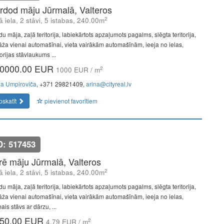
rdod māju Jūrmalā, Valteros
2
ā iela, 2 stāvi, 5 istabas, 240.00m
u māja, zaļā teritorija, labiekārtots apzaļumots pagalms, slēgta teritorija,
āža vienai automašīnai, vieta vairākām automašīnām, ieeja no ielas,
torijas stāvlaukums ...
0000.00 EUR
2
1000 EUR / m
na Umpiroviča
, +371 29821409,
arina@cityreal.lv
pskatīt
pievienot favorītiem
D: 517453
īrē māju Jūrmalā, Valteros
2
ā iela, 2 stāvi, 5 istabas, 240.00m
u māja, zaļā teritorija, labiekārtots apzaļumots pagalms, slēgta teritorija,
āža vienai automašīnai, vieta vairākām automašīnām, ieeja no ielas,
ais stāvs ar dārzu, ...
50.00 EUR
2
4.79 EUR / m