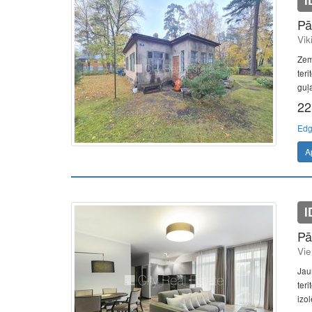
I
Pā
Vik
Zem
teri
guļa
22
Edg
A
I
Pā
Vie
Jaun
teri
izol