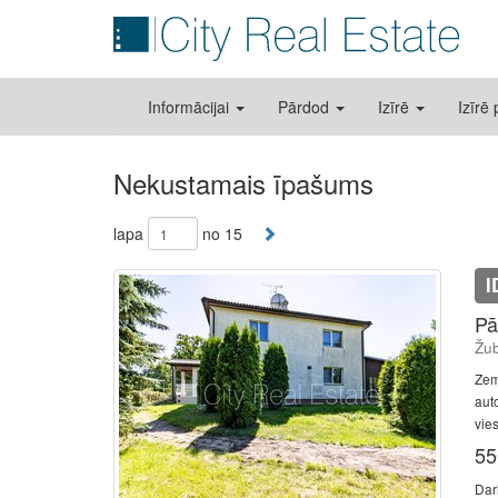
Informācijai
Pārdod
Izīrē
Izīrē
Nekustamais īpašums
lapa
no 15
I
Pā
Žub
Zem
aut
vies
55
Dar