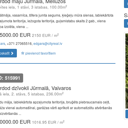
rdod māju Jūrmalā, Mellužos
2
ītes iela, 1 stāvi, 3 istabas, 100.00m
S
vātmāja, vasarnīca, šīfera jumta segums, ķieģeļu mūra sienas, labiekārtota
ļumota teritorija, iežogota teritorija, guļamistabu skaits 2 gab., viena
ba izolēta, viena ...
5000.00 EUR
2
2150 EUR / m
ars
, +371 27065516,
edgars@cityreal.lv
pskatīt
pievienot favorītiem
D: 515991
rdod dzīvokli Jūrmalā, Vaivaros
2
ā iela, 2. stāvs, 5 istabas, 236.00m
du māja, labiekārtota apzaļumota teritorija, bruģēts piebraucamais ceļš,
āža vienai automašīnai, garāžas vārti aprīkoti ar automatizētu atvēršanās
aizvēršanās ...
0000.00 EUR
2
1016.95 EUR / m