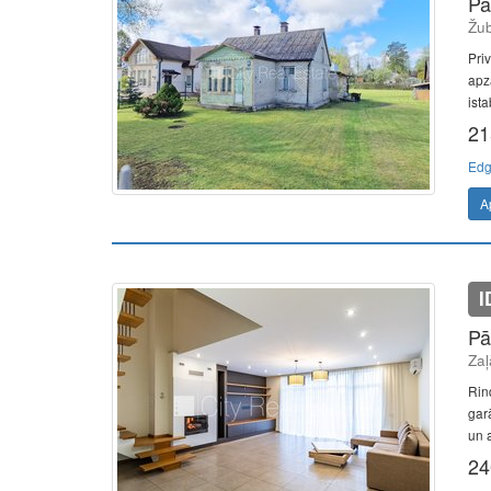
Pā
Žub
Pri
apza
ista
21
Edg
A
I
Pā
Zaļ
Rin
gar
un 
24