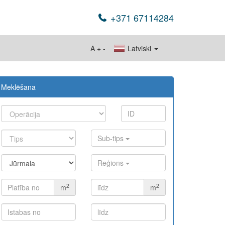
+371 67114284
A
+
-
Latviski
Meklēšana
Sub-tips
Reģions
2
2
m
m