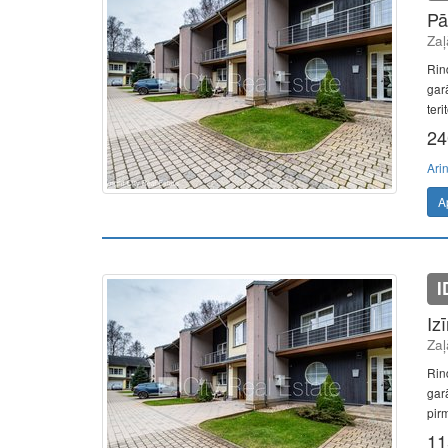
Pā
Zaļ
Rind
gar
teri
24
Ari
A
I
Iz
Zaļ
Rind
gar
pirm
11