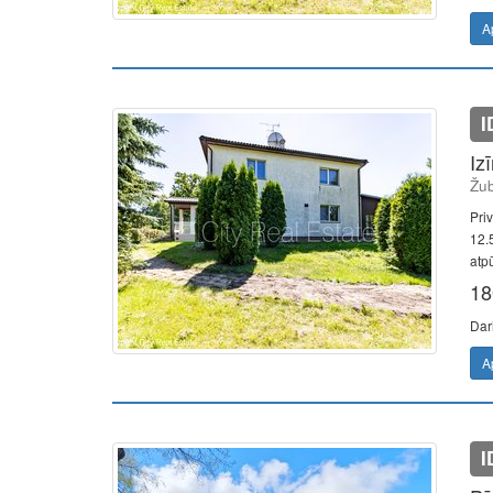
A
I
Iz
Žub
Pri
12.5
atpū
18
Dar
A
I