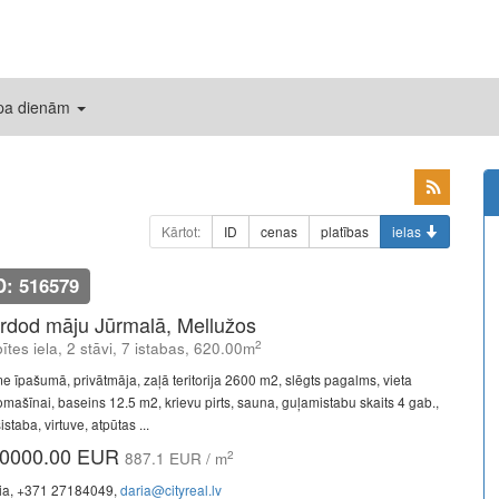
 pa dienām
Kārtot:
ID
cenas
platības
ielas
D: 516579
rdod māju Jūrmalā, Mellužos
2
ītes iela, 2 stāvi, 7 istabas, 620.00m
e īpašumā, privātmāja, zaļā teritorija 2600 m2, slēgts pagalms, vieta
omašīnai, baseins 12.5 m2, krievu pirts, sauna, guļamistabu skaits 4 gab.,
istaba, virtuve, atpūtas ...
0000.00 EUR
2
887.1 EUR / m
ia, +371 27184049,
daria@cityreal.lv