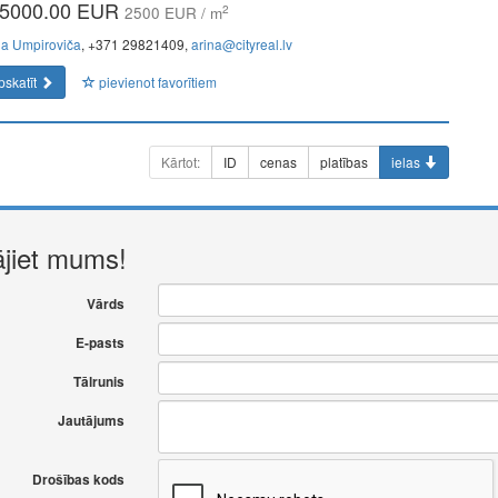
5000.00 EUR
2
2500 EUR / m
na Umpiroviča
, +371 29821409,
arina@cityreal.lv
pskatīt
pievienot favorītiem
Kārtot:
ID
cenas
platības
ielas
ājiet mums!
Vārds
E-pasts
Tālrunis
Jautājums
Drošības kods