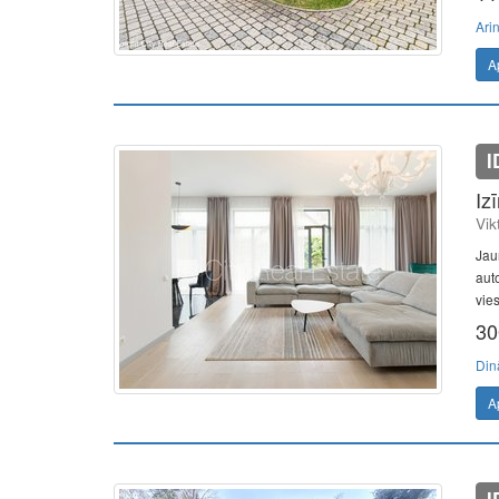
Ari
A
I
Iz
Vik
Jau
aut
vies
30
Din
A