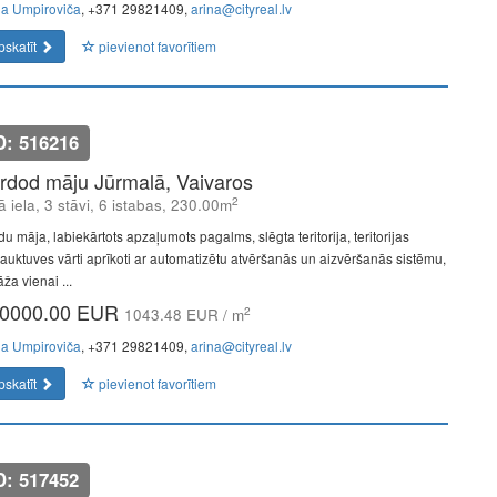
na Umpiroviča
, +371 29821409,
arina@cityreal.lv
pskatīt
pievienot favorītiem
D: 516216
rdod māju Jūrmalā, Vaivaros
2
ā iela, 3 stāvi, 6 istabas, 230.00m
u māja, labiekārtots apzaļumots pagalms, slēgta teritorija, teritorijas
rauktuves vārti aprīkoti ar automatizētu atvēršanās un aizvēršanās sistēmu,
ža vienai ...
0000.00 EUR
2
1043.48 EUR / m
na Umpiroviča
, +371 29821409,
arina@cityreal.lv
pskatīt
pievienot favorītiem
D: 517452