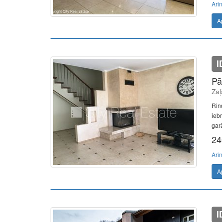
Ari
A
I
Pā
Zaļ
Rind
ieb
garā
24
Ari
A
I