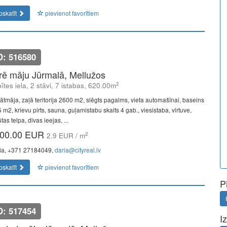
pskatīt
pievienot favorītiem
D: 516580
īrē māju Jūrmalā, Mellužos
2
ītes iela, 2 stāvi, 7 istabas, 620.00m
vātmāja, zaļā teritorija 2600 m2, slēgts pagalms, vieta automašīnai, baseins
 m2, krievu pirts, sauna, guļamistabu skaits 4 gab., viesistaba, virtuve,
tas telpa, divas ieejas, ...
00.00 EUR
2
2.9 EUR / m
ia, +371 27184049,
daria@cityreal.lv
pskatīt
pievienot favorītiem
P
D: 517454
I