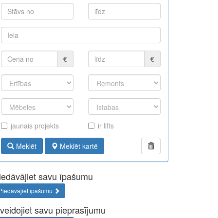
€
€
jaunais projekts
ir lifts
Meklēt
Meklēt kartē
iedāvājiet savu īpašumu
Piedāvājiet īpašumu
zveidojiet savu pieprasījumu