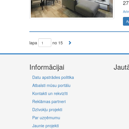
27
Ari
A
lapa
no 15
Informācijai
Jaut
Datu apstrādes politika
Atbalsti mūsu portālu
Kontakti un rekvizīti
Reklāmas partneri
Dzīvokļu projekti
Par uzņēmumu
Jaunie projekti