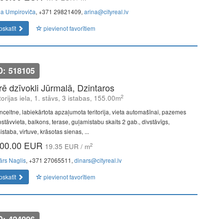
na Umpiroviča
, +371 29821409,
arina@cityreal.lv
pskatīt
pievienot favorītiem
D: 518105
īrē dzīvokli Jūrmalā, Dzintaros
2
torijas iela, 1. stāvs, 3 istabas, 155.00m
nceltne, labiekārtota apzaļumota teritorija, vieta automašīnai, pazemes
ostāvvieta, balkons, terase, guļamistabu skaits 2 gab., divstāvīgs,
istaba, virtuve, krāsotas sienas, ...
00.00 EUR
2
19.35 EUR / m
ārs Naglis
, +371 27065511,
dinars@cityreal.lv
pskatīt
pievienot favorītiem