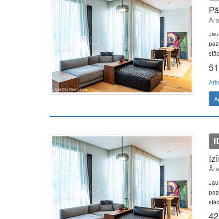
Pā
Āra
Jaun
paz
stād
51
Ari
A
I
Iz
Āra
Jaun
paz
stād
42