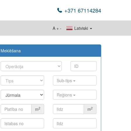
+371 67114284
A
+
-
Latviski
Meklēšana
Sub-tips
Reģions
2
2
m
m