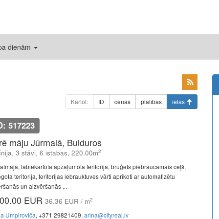
 pa dienām
Kārtot:
ID
cenas
platības
ielas
D: 517223
īrē māju Jūrmalā, Bulduros
2
līnija, 3 stāvi, 6 istabas, 220.00m
vātmāja, labiekārtota apzaļumota teritorija, bruģēts piebraucamais ceļš,
gota teritorija, teritorijas iebrauktuves vārti aprīkoti ar automatizētu
ēršanās un aizvēršanās ...
00.00 EUR
2
36.36 EUR / m
na Umpiroviča
, +371 29821409,
arina@cityreal.lv