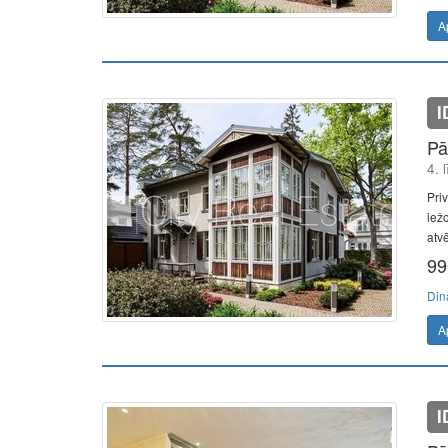
A
I
Pā
4. 
Pri
iežo
atv
99
Din
A
I