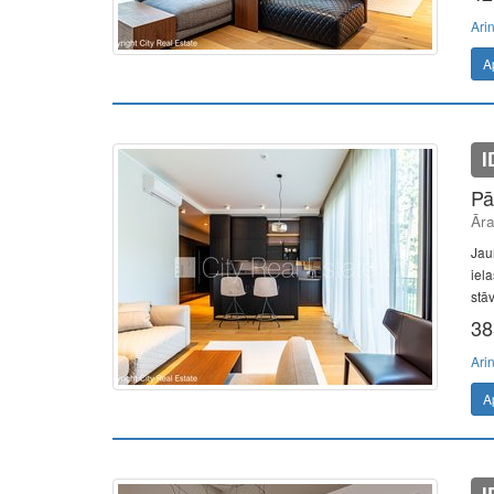
Ari
A
I
Pā
Āra
Jaun
iela
stā
38
Ari
A