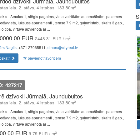
rdod dzīvokli Jūrmalā, Jaundubultos
2
tas iela, 2. stāvs, 4 istabas, 183.80m
S
jekts - Amatas 1, slēgts pagalms, vieta vairākām automašīnām, pazemes
ostāvvieta, luksuss apartamenti , terase 7.9 m2, guļamistabu skaits 3 gab.,
io tipa, virtuve apvienota ar ...
0000.00 EUR
2
2448.31 EUR / m
ārs Naglis
, +371 27065511,
dinars@cityreal.lv
pskatīt
pievienot favorītiem
D: 427217
īrē dzīvokli Jūrmalā, Jaundubultos
2
tas iela, 2. stāvs, 4 istabas, 183.80m
jekts - Amatas 1, slēgts pagalms, vieta vairākām automašīnām, pazemes
ostāvvieta, luksuss apartamenti , terase 7.9 m2, guļamistabu skaits 3 gab.,
io tipa, virtuve apvienota ar ...
00.00 EUR
2
9.79 EUR / m