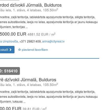
rdod dzīvokli Jūrmalā, Bulduros
2
išu iela, 1. stāvs, 4 istabas, 105.50m
celtne, zaļā teritorija, labiekārtota apzaļumota teritorija, slēgta teritorija,
emes autostāvvieta, ieeja no ielas, apzaļumota teritorija ar jaunu kokaugu
ījumiem, teritorijas ...
5000.00 EUR
2
4881.52 EUR / m
na Umpiroviča
, +371 29821409,
arina@cityreal.lv
pskatīt
pievienot favorītiem
D: 516410
īrē dzīvokli Jūrmalā, Bulduros
2
išu iela, 1. stāvs, 4 istabas, 105.50m
celtne, zaļā teritorija, labiekārtota apzaļumota teritorija, slēgta teritorija,
emes autostāvvieta, ieeja no ielas, apzaļumota teritorija ar jaunu kokaugu
ījumiem, luksuss ...
00.00 EUR
2
39.81 EUR / m