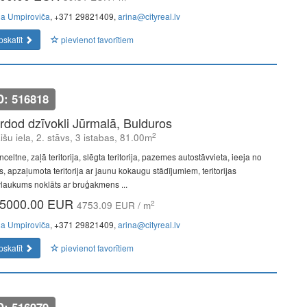
na Umpiroviča
, +371 29821409,
arina@cityreal.lv
pskatīt
pievienot favorītiem
D: 516818
rdod dzīvokli Jūrmalā, Bulduros
2
išu iela, 2. stāvs, 3 istabas, 81.00m
celtne, zaļā teritorija, slēgta teritorija, pazemes autostāvvieta, ieeja no
s, apzaļumota teritorija ar jaunu kokaugu stādījumiem, teritorijas
vlaukums noklāts ar bruģakmens ...
5000.00 EUR
2
4753.09 EUR / m
na Umpiroviča
, +371 29821409,
arina@cityreal.lv
pskatīt
pievienot favorītiem