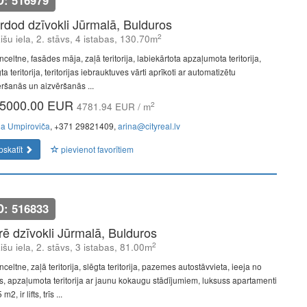
D: 516979
rdod dzīvokli Jūrmalā, Bulduros
2
išu iela, 2. stāvs, 4 istabas, 130.70m
celtne, fasādes māja, zaļā teritorija, labiekārtota apzaļumota teritorija,
ta teritorija, teritorijas iebrauktuves vārti aprīkoti ar automatizētu
ēršanās un aizvēršanās ...
5000.00 EUR
2
4781.94 EUR / m
na Umpiroviča
, +371 29821409,
arina@cityreal.lv
pskatīt
pievienot favorītiem
D: 516833
īrē dzīvokli Jūrmalā, Bulduros
2
išu iela, 2. stāvs, 3 istabas, 81.00m
celtne, zaļā teritorija, slēgta teritorija, pazemes autostāvvieta, ieeja no
as, apzaļumota teritorija ar jaunu kokaugu stādījumiem, luksuss apartamenti
m2, ir lifts, trīs ...