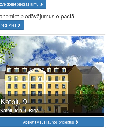
Izveidojiet pieprasījumu
aņemiet piedāvājumus e-pastā
Pieteikties
Katoļu 9
Katoļu iela 9, Rīga
Apskatīt visus jaunos projektus