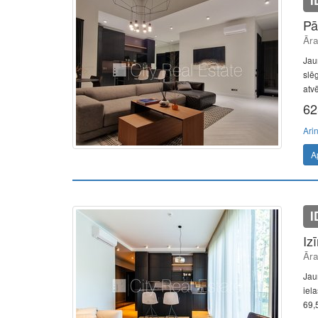
I
Pā
Āra
Jaun
slēg
atv
62
Ari
A
I
Iz
Āra
Jaun
iel
69,5 