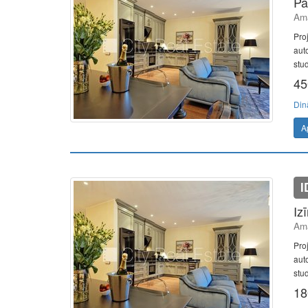
Pā
Ama
Pro
aut
stud
45
Din
A
I
Iz
Ama
Pro
aut
stud
18