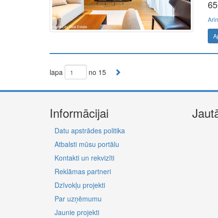
65
Ari
A
lapa
no 15
Informācijai
Jaut
Datu apstrādes politika
Atbalsti mūsu portālu
Kontakti un rekvizīti
Reklāmas partneri
Dzīvokļu projekti
Par uzņēmumu
Jaunie projekti