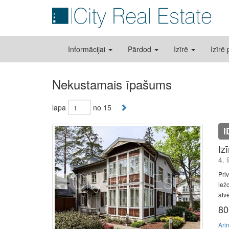
Informācijai
Pārdod
Izīrē
Izīrē
Nekustamais īpašums
lapa
no 15
I
Iz
4. 
Pri
iežo
atv
80
Ari