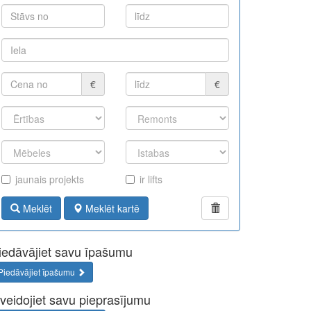
€
€
jaunais projekts
ir lifts
Meklēt
Meklēt kartē
iedāvājiet savu īpašumu
Piedāvājiet īpašumu
zveidojiet savu pieprasījumu