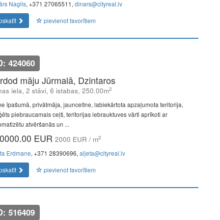
ārs Naglis
, +371 27065511,
dinars@cityreal.lv
pskatīt
pievienot favorītiem
D: 424060
rdod māju Jūrmalā, Dzintaros
2
as iela, 2 stāvi, 6 istabas, 250.00m
e īpašumā, privātmāja, jaunceltne, labiekārtota apzaļumota teritorija,
ēts piebraucamais ceļš, teritorijas iebrauktuves vārti aprīkoti ar
omatizētu atvēršanās un ...
0000.00 EUR
2
2000 EUR / m
eta Erdmane
, +371 28390696,
aljeta@cityreal.lv
pskatīt
pievienot favorītiem
D: 516409