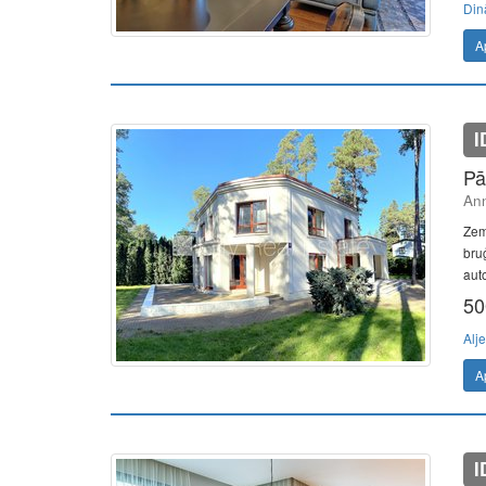
Din
A
I
Pā
Ann
Zem
bruģ
aut
50
Alj
A
I