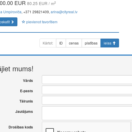
00.00 EUR
2
80.25 EUR / m
na Umpiroviča
, +371 29821409,
arina@cityreal.lv
pskatīt
pievienot favorītiem
Kārtot:
ID
cenas
platības
ielas
ājiet mums!
Vārds
E-pasts
Tālrunis
Jautājums
Drošības kods