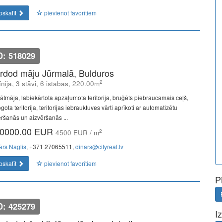
pskatīt
pievienot favorītiem
D: 518029
rdod māju Jūrmalā, Bulduros
2
līnija, 3 stāvi, 6 istabas, 220.00m
vātmāja, labiekārtota apzaļumota teritorija, bruģēts piebraucamais ceļš,
gota teritorija, teritorijas iebrauktuves vārti aprīkoti ar automatizētu
ēršanās un aizvēršanās ...
0000.00 EUR
2
4500 EUR / m
ārs Naglis
, +371 27065511,
dinars@cityreal.lv
pskatīt
pievienot favorītiem
P
D: 425279
I