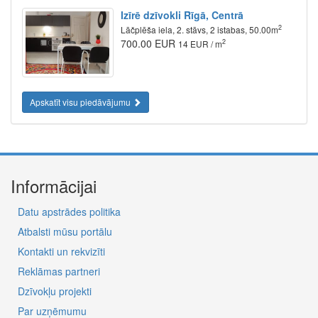
Izīrē dzīvokli Rīgā, Centrā
2
Lāčplēša iela, 2. stāvs, 2 istabas, 50.00m
700.00 EUR
2
14 EUR / m
Apskatīt visu piedāvājumu
Informācijai
Datu apstrādes politika
Atbalsti mūsu portālu
Kontakti un rekvizīti
Reklāmas partneri
Dzīvokļu projekti
Par uzņēmumu