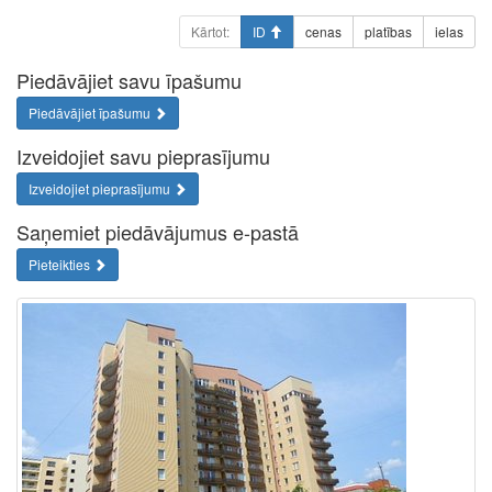
Kārtot:
ID
cenas
platības
ielas
Piedāvājiet savu īpašumu
Piedāvājiet īpašumu
Izveidojiet savu pieprasījumu
Izveidojiet pieprasījumu
Saņemiet piedāvājumus e-pastā
Pieteikties