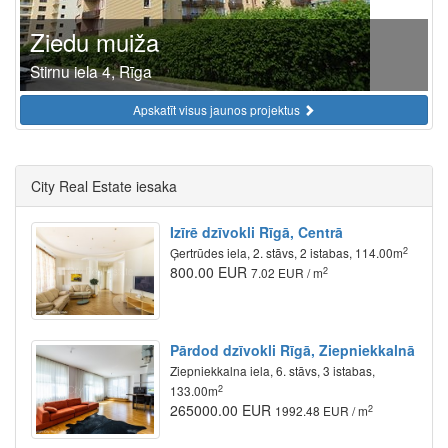
Ziedu muiža
Stirnu iela 4, Rīga
Apskatīt visus jaunos projektus
City Real Estate iesaka
Izīrē dzīvokli Rīgā, Centrā
2
Ģertrūdes iela, 2. stāvs, 2 istabas, 114.00m
800.00 EUR
2
7.02 EUR / m
Pārdod dzīvokli Rīgā, Ziepniekkalnā
Ziepniekkalna iela, 6. stāvs, 3 istabas,
2
133.00m
265000.00 EUR
2
1992.48 EUR / m