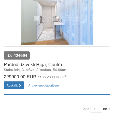
ID: 424694
Pārdod dzīvokli Rīgā, Centrā
2
Stabu iela, 3. stāvs, 2 istabas, 54.80m
229900.00 EUR
2
4195.26 EUR / m
Apskatīt
pievienot favorītiem
lapa
no 1