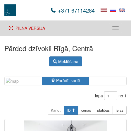
+371 67114284
PILNĀ VERSIJA
Toggle
navigati
Pārdod dzīvokli Rīgā, Centrā
Meklēšana
Parādīt kartē
lapa
no 1
Kārtot:
ID
cenas
platības
ielas