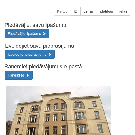
Kārtot:
ID
cenas
platības
ielas
Piedāvājiet savu īpašumu
Piedāvājiet īpašumu
Izveidojiet savu pieprasījumu
Izveidojiet pieprasījumu
Saņemiet piedāvājumus e-pastā
Pieteikties