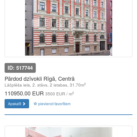
ID: 517744
Pārdod dzīvokli Rīgā, Centrā
2
Lāčplēša iela, 2. stāvs, 2 istabas, 31.70m
110950.00 EUR
2
3500 EUR / m
Apskatīt
pievienot favorītiem