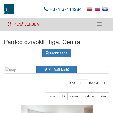
+371 67114284
PILNĀ VERSIJA
Toggle
navigati
Pārdod dzīvokli Rīgā, Centrā
Meklēšana
Parādīt kartē
lapa
no 14
Kārtot:
ID
cenas
platības
ielas