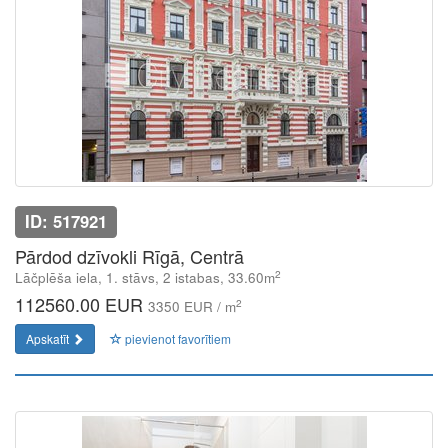
ID: 517921
Pārdod dzīvokli Rīgā, Centrā
2
Lāčplēša iela, 1. stāvs, 2 istabas, 33.60m
112560.00 EUR
2
3350 EUR / m
Apskatīt
pievienot favorītiem