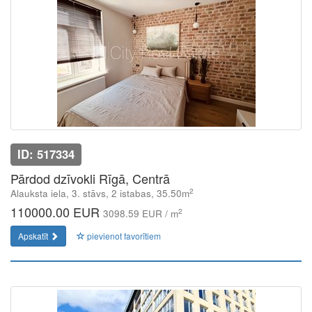
ID: 517334
Pārdod dzīvokli Rīgā, Centrā
2
Alauksta iela, 3. stāvs, 2 istabas, 35.50m
110000.00 EUR
2
3098.59 EUR / m
Apskatīt
pievienot favorītiem