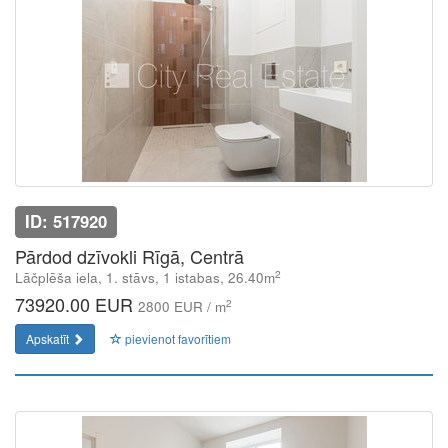
ID: 517920
Pārdod dzīvokli Rīgā, Centrā
2
Lāčplēša iela, 1. stāvs, 1 istabas, 26.40m
73920.00 EUR
2
2800 EUR / m
Apskatīt
pievienot favorītiem