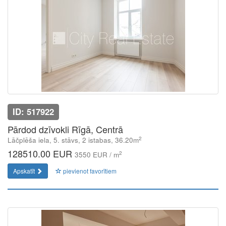
ID: 517922
Pārdod dzīvokli Rīgā, Centrā
2
Lāčplēša iela, 5. stāvs, 2 istabas, 36.20m
128510.00 EUR
2
3550 EUR / m
Apskatīt
pievienot favorītiem