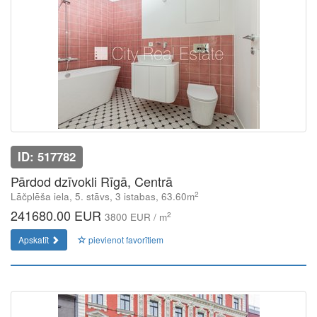
ID: 517782
Pārdod dzīvokli Rīgā, Centrā
2
Lāčplēša iela, 5. stāvs, 3 istabas, 63.60m
241680.00 EUR
2
3800 EUR / m
Apskatīt
pievienot favorītiem