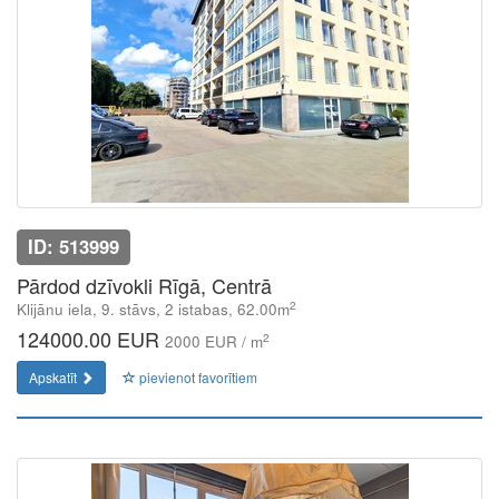
ID: 513999
Pārdod dzīvokli Rīgā, Centrā
2
Klijānu iela, 9. stāvs, 2 istabas, 62.00m
124000.00 EUR
2
2000 EUR / m
Apskatīt
pievienot favorītiem