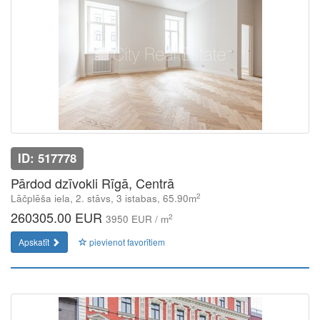
ID: 517778
Pārdod dzīvokli Rīgā, Centrā
2
Lāčplēša iela, 2. stāvs, 3 istabas, 65.90m
260305.00 EUR
2
3950 EUR / m
Apskatīt
pievienot favorītiem