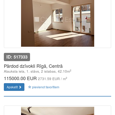
ID: 517333
Pārdod dzīvokli Rīgā, Centrā
2
Alauksta iela, 1. stāvs, 2 istabas, 42.10m
115000.00 EUR
2
2731.59 EUR / m
Apskatīt
pievienot favorītiem