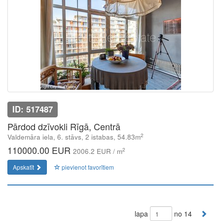
ID: 517487
Pārdod dzīvokli Rīgā, Centrā
2
Valdemāra iela, 6. stāvs, 2 istabas, 54.83m
110000.00 EUR
2
2006.2 EUR / m
Apskatīt
pievienot favorītiem
lapa
no 14