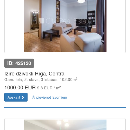
ID: 425130
Izīrē dzīvokli Rīgā, Centrā
2
Ganu iela, 2. stāvs, 3 istabas, 102.00m
1000.00 EUR
2
9.8 EUR / m
Apskatīt
pievienot favorītiem