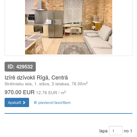
ID: 429532
Izīrē dzīvokli Rīgā, Centrā
2
Strēlnieku iela, 1. stāvs, 3 istabas, 76.00m
970.00 EUR
2
12.76 EUR / m
Apskatīt
pievienot favorītiem
lapa
no 1