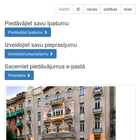
Kārtot:
ID
cenas
platības
ielas
Piedāvājiet savu īpašumu
Piedāvājiet īpašumu
Izveidojiet savu pieprasījumu
Izveidojiet pieprasījumu
Saņemiet piedāvājumus e-pastā
Pieteikties