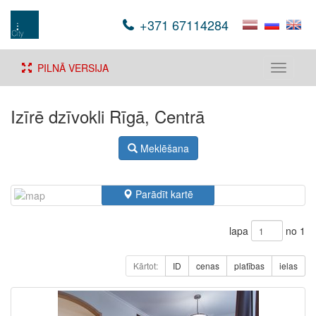
+371 67114284
PILNĀ VERSIJA
Toggle
navigati
Izīrē dzīvokli Rīgā, Centrā
Meklēšana
Parādīt kartē
lapa
no 1
Kārtot:
ID
cenas
platības
ielas