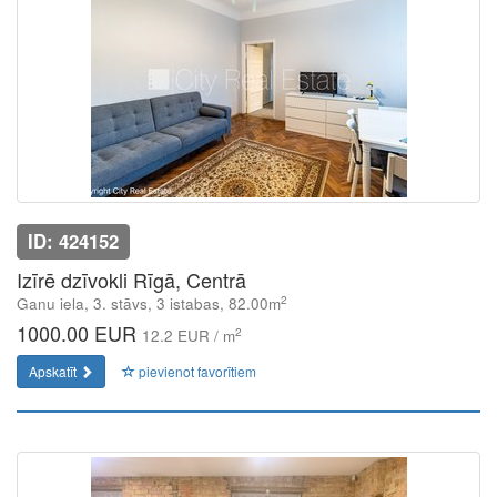
ID: 424152
Izīrē dzīvokli Rīgā, Centrā
2
Ganu iela, 3. stāvs, 3 istabas, 82.00m
1000.00 EUR
2
12.2 EUR / m
Apskatīt
pievienot favorītiem