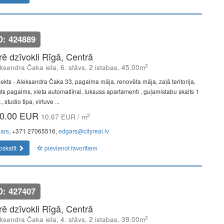
D: 424889
īrē dzīvokli Rīgā, Centrā
2
ksandra Čaka iela, 6. stāvs, 2 istabas, 45.00m
jekts - Aleksandra Čaka 33, pagalma māja, renovēta māja, zaļā teritorija,
gts pagalms, vieta automašīnai, luksuss apartamenti , guļamistabu skaits 1
, studio tipa, virtuve ...
0.00 EUR
2
10.67 EUR / m
ars
, +371 27065516,
edgars@cityreal.lv
pskatīt
pievienot favorītiem
D: 427407
īrē dzīvokli Rīgā, Centrā
2
ksandra Čaka iela, 4. stāvs, 2 istabas, 39.00m