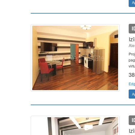
A
I
Iz
Ale
Pro
pag
virt
38
Edg
A
I
Iz