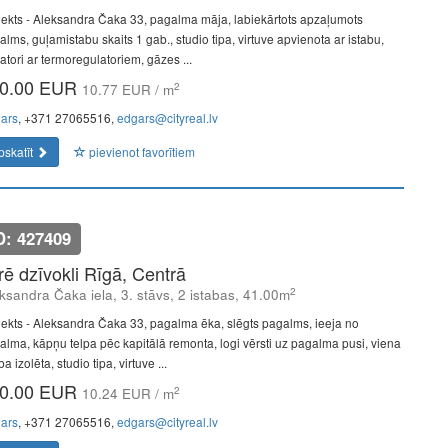
jekts - Aleksandra Čaka 33, pagalma māja, labiekārtots apzaļumots
alms, guļamistabu skaits 1 gab., studio tipa, virtuve apvienota ar istabu,
atori ar termoregulatoriem, gāzes ...
0.00 EUR
2
10.77 EUR / m
ars
, +371 27065516,
edgars@cityreal.lv
pskatīt
pievienot favorītiem
D: 427409
īrē dzīvokli Rīgā, Centrā
2
ksandra Čaka iela, 3. stāvs, 2 istabas, 41.00m
jekts - Aleksandra Čaka 33, pagalma ēka, slēgts pagalms, ieeja no
alma, kāpņu telpa pēc kapitālā remonta, logi vērsti uz pagalma pusi, viena
ba izolēta, studio tipa, virtuve ...
0.00 EUR
2
10.24 EUR / m
ars
, +371 27065516,
edgars@cityreal.lv