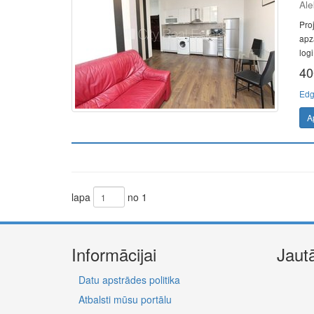
Ale
Pro
apz
logi
40
Edg
A
lapa
no 1
Informācijai
Jaut
Datu apstrādes politika
Atbalsti mūsu portālu