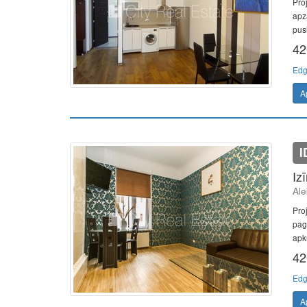
Pro
apz
pusi
42
Edg
A
I
Iz
Ale
Pro
paga
apku
42
Edg
A