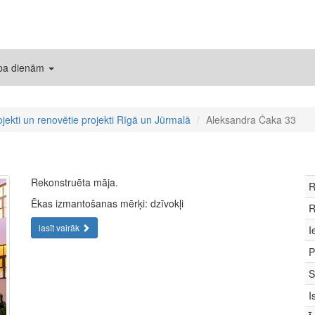
 pa dienām
ojekti un renovētie projekti Rīgā un Jūrmalā
Aleksandra Čaka 33
Rekonstruēta māja.
R
Ēkas izmantošanas mērķi: dzīvokļi
R
lasīt vairāk
I
P
S
I