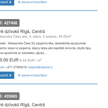
pskatīt
pievienot favorītiem
D: 427408
īrē dzīvokli Rīgā, Centrā
2
ksandra Čaka iela, 4. stāvs, 2 istabas, 45.00m
jekts - Aleksandra Čaka 33, pagalma ēka, labiekārtots apzaļumots
alms, ieeja no pagalma, kāpņu telpa pēc kapitālā remonta, studio tipa,
uve apvienota ar viesistabu, gāzes ...
0.00 EUR
2
8.44 EUR / m
ars
, +371 27065516,
edgars@cityreal.lv
pskatīt
pievienot favorītiem
D: 433065
īrē dzīvokli Rīgā, Centrā