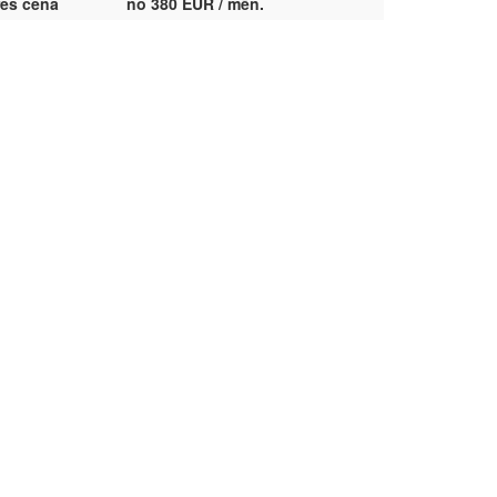
res cena
no 380 EUR / mēn.