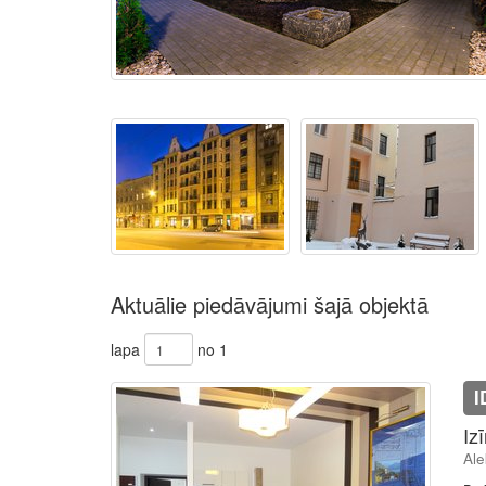
Aktuālie piedāvājumi šajā objektā
lapa
no 1
I
Iz
Ale