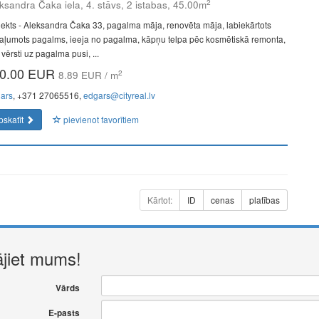
2
ksandra Čaka iela, 4. stāvs, 2 istabas, 45.00m
jekts - Aleksandra Čaka 33, pagalma māja, renovēta māja, labiekārtots
aļumots pagalms, ieeja no pagalma, kāpņu telpa pēc kosmētiskā remonta,
 vērsti uz pagalma pusi, ...
0.00 EUR
2
8.89 EUR / m
ars
, +371 27065516,
edgars@cityreal.lv
pskatīt
pievienot favorītiem
Kārtot:
ID
cenas
platības
ājiet mums!
Vārds
E-pasts