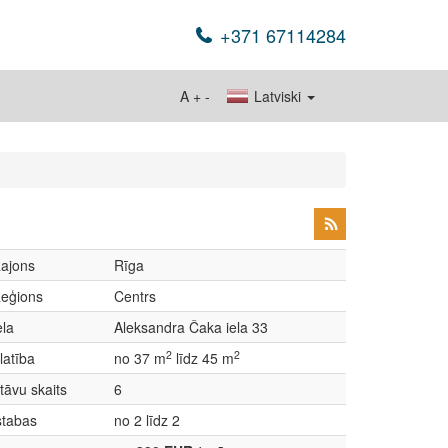
+371 67114284
A
+
-
Latviski
ajons
Rīga
eģions
Centrs
ela
Aleksandra Čaka iela 33
2
2
latība
no 37 m
līdz 45 m
tāvu skaits
6
stabas
no 2 līdz 2