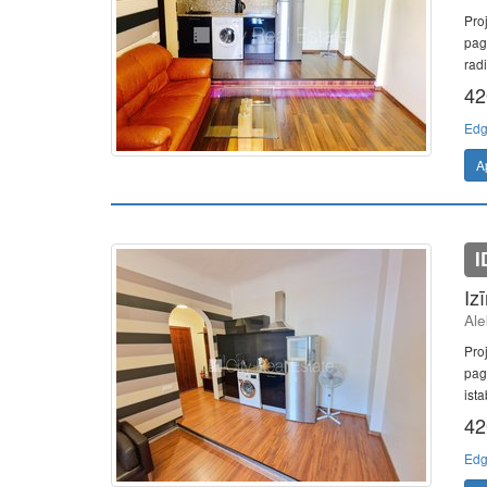
Pro
pag
radi
42
Edg
A
I
Iz
Ale
Pro
pag
ista
42
Edg