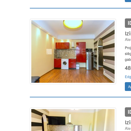
I
Iz
Ale
Pro
slē
gab.
48
Edg
A
I
Iz
Ale