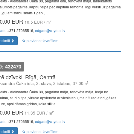
jekts - Aleksandra Čaka 33, pagalma ēka, renovēta māja, labiekārtots
aļumots pagalms, kāpņu telpa pēc kapitālā remonta, logi vērsti uz pagalma
, guļamistabu skaits 1 gab., ...
0.00 EUR
2
10.5 EUR / m
ars
, +371 27065516,
edgars@cityreal.lv
pskatīt
pievienot favorītiem
D: 432470
īrē dzīvokli Rīgā, Centrā
2
ksandra Čaka iela, 2. stāvs, 2 istabas, 37.00m
jekts - Aleksandra Čaka 33, pagalma māja, renovēta māja, ieeja no
lma, studio tipa, virtuve apvienota ar viesistabu, mainīti radiatori, gāzes
re, apsildāmas grīdas, koka stikla ...
0.00 EUR
2
11.35 EUR / m
ars
, +371 27065516,
edgars@cityreal.lv
pskatīt
pievienot favorītiem