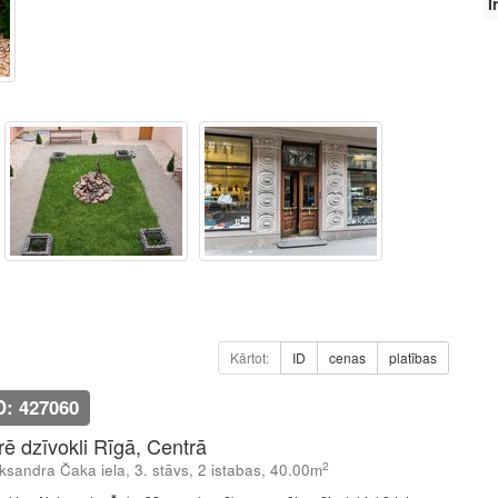
Ī
Kārtot:
ID
cenas
platības
D: 427060
īrē dzīvokli Rīgā, Centrā
2
ksandra Čaka iela, 3. stāvs, 2 istabas, 40.00m