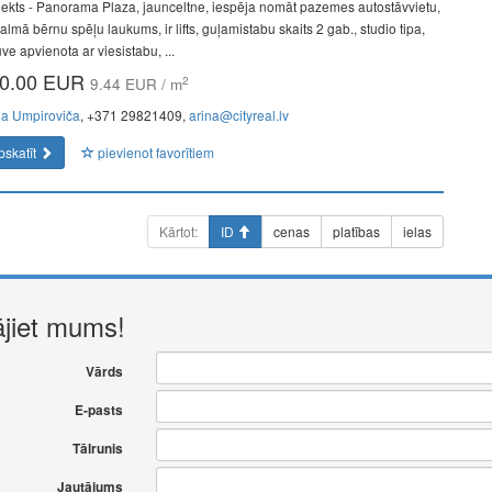
jekts - Panorama Plaza, jaunceltne, iespēja nomāt pazemes autostāvvietu,
lmā bērnu spēļu laukums, ir lifts, guļamistabu skaits 2 gab., studio tipa,
uve apvienota ar viesistabu, ...
0.00 EUR
2
9.44 EUR / m
na Umpiroviča
, +371 29821409,
arina@cityreal.lv
pskatīt
pievienot favorītiem
Kārtot:
ID
cenas
platības
ielas
ājiet mums!
Vārds
E-pasts
Tālrunis
Jautājums