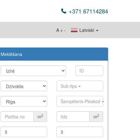
+371 67114284
A
+
-
Latviski
Meklēšana
Sub-tips
Šampēteris-Pleskod
2
2
m
m