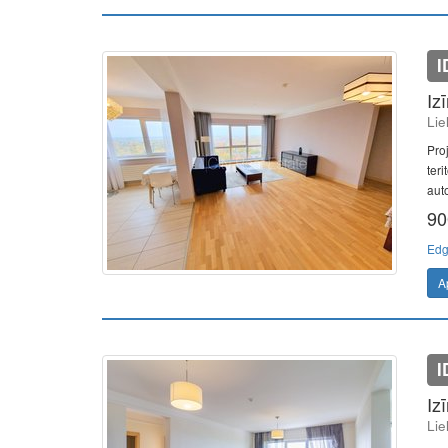
I
Iz
Lie
Pro
ter
auto
90
Edg
A
I
Iz
Lie