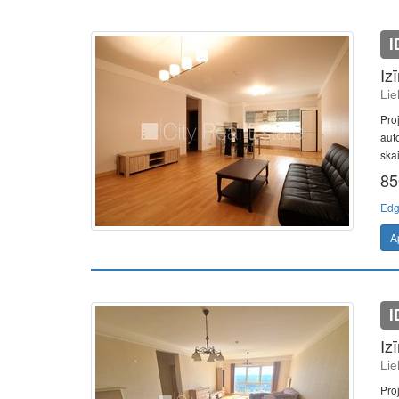
I
Iz
Lie
Pro
auto
skai
85
Edg
A
I
Iz
Lie
Pro