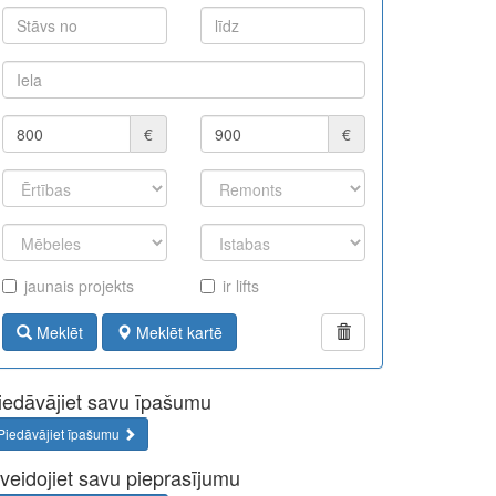
€
€
jaunais projekts
ir lifts
Meklēt
Meklēt kartē
iedāvājiet savu īpašumu
Piedāvājiet īpašumu
zveidojiet savu pieprasījumu