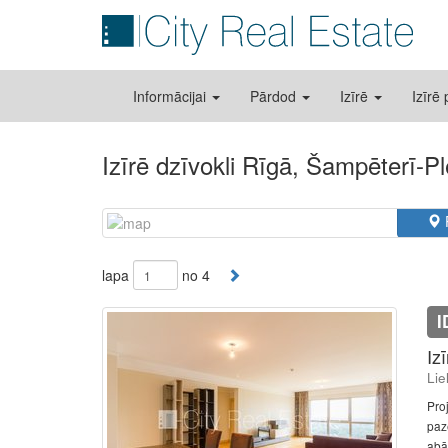
Informācijai
Pārdod
Izīrē
Izīrē
Izīrē dzīvokli Rīgā, Šampēterī-P
lapa
no 4
I
Iz
Lie
Pro
paz
abā