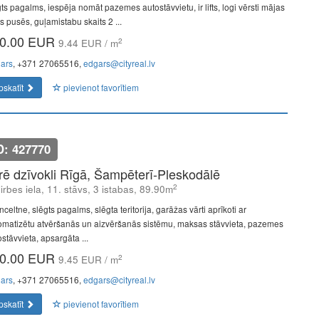
gts pagalms, iespēja nomāt pazemes autostāvvietu, ir lifts, logi vērsti mājas
s pusēs, guļamistabu skaits 2 ...
0.00 EUR
2
9.44 EUR / m
ars
, +371 27065516,
edgars@cityreal.lv
pskatīt
pievienot favorītiem
D: 427770
īrē dzīvokli Rīgā, Šampēterī-Pleskodālē
2
lirbes iela, 11. stāvs, 3 istabas, 89.90m
celtne, slēgts pagalms, slēgta teritorija, garāžas vārti aprīkoti ar
omatizētu atvēršanās un aizvēršanās sistēmu, maksas stāvvieta, pazemes
stāvvieta, apsargāta ...
0.00 EUR
2
9.45 EUR / m
ars
, +371 27065516,
edgars@cityreal.lv
pskatīt
pievienot favorītiem