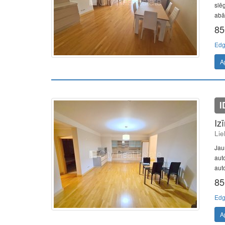
slē
abā
85
Edg
A
I
Iz
Lie
Jaun
aut
auto
85
Edg
A