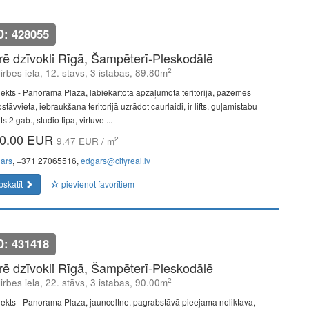
D: 428055
īrē dzīvokli Rīgā, Šampēterī-Pleskodālē
2
lirbes iela, 12. stāvs, 3 istabas, 89.80m
jekts - Panorama Plaza, labiekārtota apzaļumota teritorija, pazemes
stāvvieta, iebraukšana teritorijā uzrādot caurlaidi, ir lifts, guļamistabu
ts 2 gab., studio tipa, virtuve ...
0.00 EUR
2
9.47 EUR / m
ars
, +371 27065516,
edgars@cityreal.lv
pskatīt
pievienot favorītiem
D: 431418
īrē dzīvokli Rīgā, Šampēterī-Pleskodālē
2
lirbes iela, 22. stāvs, 3 istabas, 90.00m
jekts - Panorama Plaza, jaunceltne, pagrabstāvā pieejama noliktava,