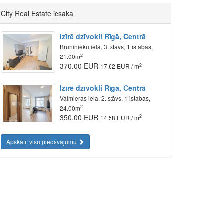
City Real Estate iesaka
Izīrē dzīvokli Rīgā, Centrā
Bruņinieku iela, 3. stāvs, 1 istabas,
2
21.00m
370.00 EUR
2
17.62 EUR / m
Izīrē dzīvokli Rīgā, Centrā
Valmieras iela, 2. stāvs, 1 istabas,
2
24.00m
350.00 EUR
2
14.58 EUR / m
Apskatīt visu piedāvājumu