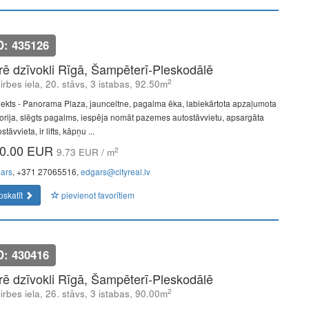
D: 435126
īrē dzīvokli Rīgā, Šampēterī-Pleskodālē
2
lirbes iela, 20. stāvs, 3 istabas, 92.50m
jekts - Panorama Plaza, jaunceltne, pagalma ēka, labiekārtota apzaļumota
itorija, slēgts pagalms, iespēja nomāt pazemes autostāvvietu, apsargāta
stāvvieta, ir lifts, kāpņu ...
0.00 EUR
2
9.73 EUR / m
ars
, +371 27065516,
edgars@cityreal.lv
pskatīt
pievienot favorītiem
D: 430416
īrē dzīvokli Rīgā, Šampēterī-Pleskodālē
2
lirbes iela, 26. stāvs, 3 istabas, 90.00m