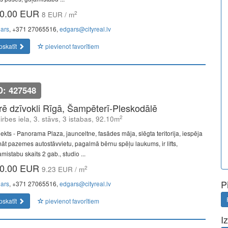
0.00 EUR
2
8 EUR / m
ars
, +371 27065516,
edgars@cityreal.lv
pskatīt
pievienot favorītiem
D: 427548
īrē dzīvokli Rīgā, Šampēterī-Pleskodālē
2
lirbes iela, 3. stāvs, 3 istabas, 92.10m
jekts - Panorama Plaza, jaunceltne, fasādes māja, slēgta teritorija, iespēja
āt pazemes autostāvvietu, pagalmā bērnu spēļu laukums, ir lifts,
mistabu skaits 2 gab., studio ...
0.00 EUR
2
9.23 EUR / m
P
ars
, +371 27065516,
edgars@cityreal.lv
pskatīt
pievienot favorītiem
I