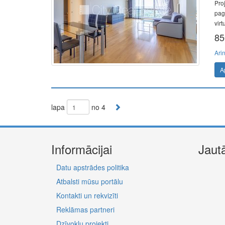
Pro
paga
virt
85
Ari
A
lapa
no 4
Informācijai
Jaut
Datu apstrādes politika
Atbalsti mūsu portālu
Kontakti un rekvizīti
Reklāmas partneri
Dzīvokļu projekti