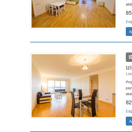
abā
85
Edg
A
I
Iz
Lie
Pro
paz
skai
82
Edg
A