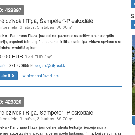
D: 428897
S
īrē dzīvokli Rīgā, Šampēterī-Pleskodālē
2
lirbes iela, 6. stāvs, 3 istabas, 90.00m
jekts - Panorama Plaza, jaunceltne, pazemes autostāvvieta, apsargāta
torija, pagalmā bērnu spēļu laukums, ir lifts, studio tipa, virtuve apvienota ar
istabu, centrālā apkure, ...
0.00 EUR
2
9.44 EUR / m
ars
, +371 27065516,
edgars@cityreal.lv
pskatīt
pievienot favorītiem
D: 428326
īrē dzīvokli Rīgā, Šampēterī-Pleskodālē
2
lirbes iela, 3. stāvs, 3 istabas, 89.70m
jekts - Panorama Plaza, jaunceltne, slēgta teritorija, iespēja nomāt
emes autostāvvietu, pagalmā bērnu spēļu laukums, ir lifts, logi vērsti mājas