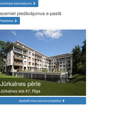
Izveidojiet pieprasījumu
aņemiet piedāvājumus e-pastā
Pieteikties
Jūrkalnes pērle
Jūrkalnes iela 87, Rīga
Apskatīt visus jaunos projektus