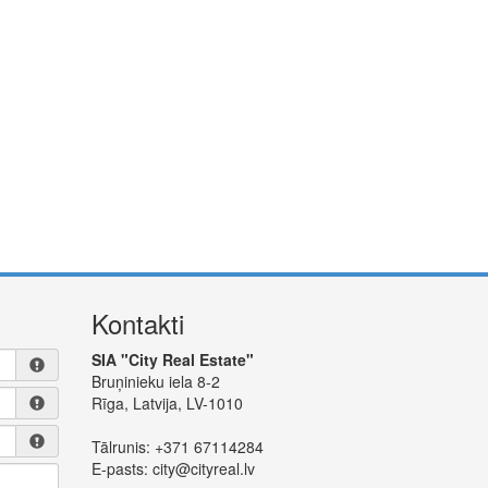
Kontakti
SIA "City Real Estate"
Bruņinieku iela 8-2
Rīga, Latvija, LV-1010
Tālrunis:
+371 67114284
E-pasts:
city@cityreal.lv