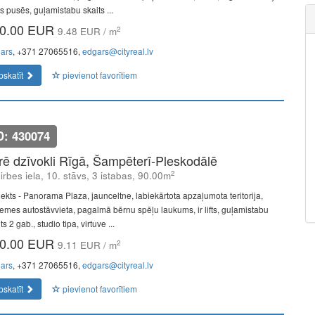
s pusēs, guļamistabu skaits ...
0.00 EUR
2
9.48 EUR / m
ars
, +371 27065516,
edgars@cityreal.lv
pskatīt
pievienot favorītiem
D: 430074
īrē dzīvokli Rīgā, Šampēterī-Pleskodālē
2
lirbes iela, 10. stāvs, 3 istabas, 90.00m
jekts - Panorama Plaza, jaunceltne, labiekārtota apzaļumota teritorija,
emes autostāvvieta, pagalmā bērnu spēļu laukums, ir lifts, guļamistabu
ts 2 gab., studio tipa, virtuve ...
0.00 EUR
2
9.11 EUR / m
ars
, +371 27065516,
edgars@cityreal.lv
pskatīt
pievienot favorītiem