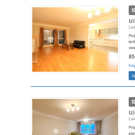
I
Iz
Lie
Pro
teri
vies
85
Edg
A
I
Iz
Lie
Pro
paz