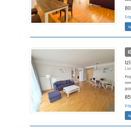
80
Edg
A
I
Iz
Lie
Pro
nom
guļa
85
Edg
A