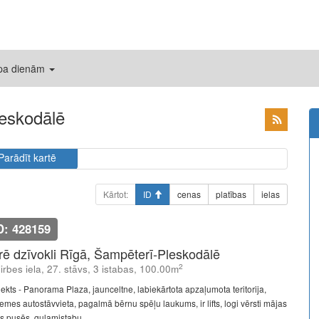
 pa dienām
leskodālē
Parādīt kartē
Kārtot:
ID
cenas
platības
ielas
D: 428159
īrē dzīvokli Rīgā, Šampēterī-Pleskodālē
2
lirbes iela, 27. stāvs, 3 istabas, 100.00m
jekts - Panorama Plaza, jaunceltne, labiekārtota apzaļumota teritorija,
emes autostāvvieta, pagalmā bērnu spēļu laukums, ir lifts, logi vērsti mājas
s pusēs, guļamistabu ...