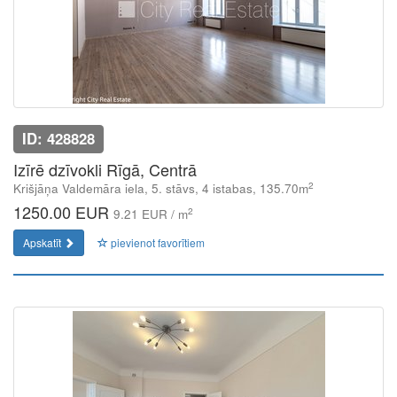
ID: 428828
Izīrē dzīvokli Rīgā, Centrā
2
Krišjāņa Valdemāra iela, 5. stāvs, 4 istabas, 135.70m
1250.00 EUR
2
9.21 EUR / m
Apskatīt
pievienot favorītiem