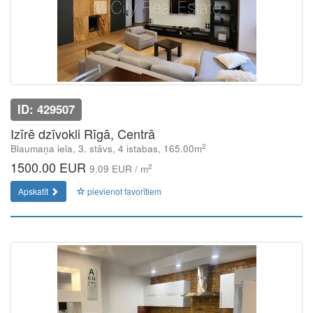
ID: 429507
Izīrē dzīvokli Rīgā, Centrā
2
Blaumaņa iela, 3. stāvs, 4 istabas, 165.00m
1500.00 EUR
2
9.09 EUR / m
Apskatīt
pievienot favorītiem