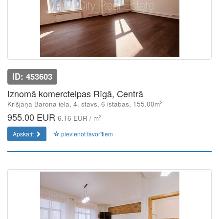
ID: 453603
Iznomā komerctelpas Rīgā, Centrā
2
Krišjāņa Barona iela, 4. stāvs, 6 istabas, 155.00m
955.00 EUR
2
6.16 EUR / m
Apskatīt
pievienot favorītiem