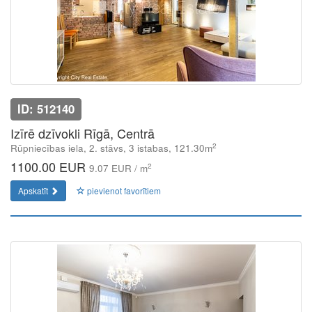
ID: 512140
Izīrē dzīvokli Rīgā, Centrā
2
Rūpniecības iela, 2. stāvs, 3 istabas, 121.30m
1100.00 EUR
2
9.07 EUR / m
Apskatīt
pievienot favorītiem