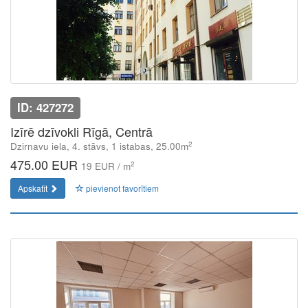
ID: 427272
Izīrē dzīvokli Rīgā, Centrā
2
Dzirnavu iela, 4. stāvs, 1 istabas, 25.00m
475.00 EUR
2
19 EUR / m
Apskatīt
pievienot favorītiem