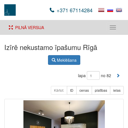
+371 67114284
PILNĀ VERSIJA
Toggle
navigati
Izīrē nekustamo īpašumu Rīgā
Meklēšana
lapa
no 82
Kārtot:
ID
cenas
platības
ielas