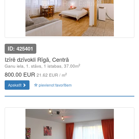
ID: 425401
Izīrē dzīvokli Rīgā, Centrā
2
Ganu iela, 1. stāvs, 1 istabas, 37.00m
800.00 EUR
2
21.62 EUR / m
Apskatīt
pievienot favorītiem