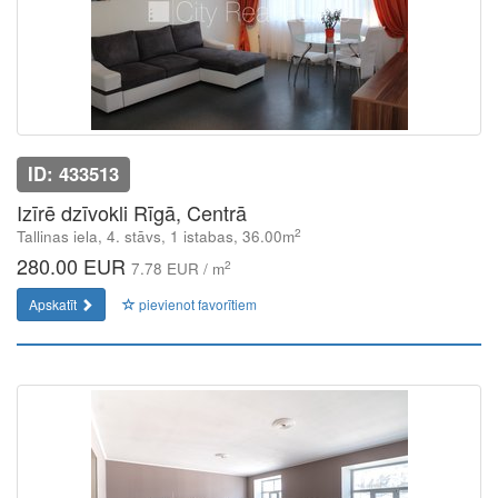
ID: 433513
Izīrē dzīvokli Rīgā, Centrā
2
Tallinas iela, 4. stāvs, 1 istabas, 36.00m
280.00 EUR
2
7.78 EUR / m
Apskatīt
pievienot favorītiem