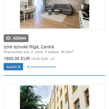
ID: 425544
Izīrē dzīvokli Rīgā, Centrā
2
Rūpniecības iela, 2. stāvs, 3 istabas, 95.00m
1800.00 EUR
2
18.95 EUR / m
Apskatīt
pievienot favorītiem