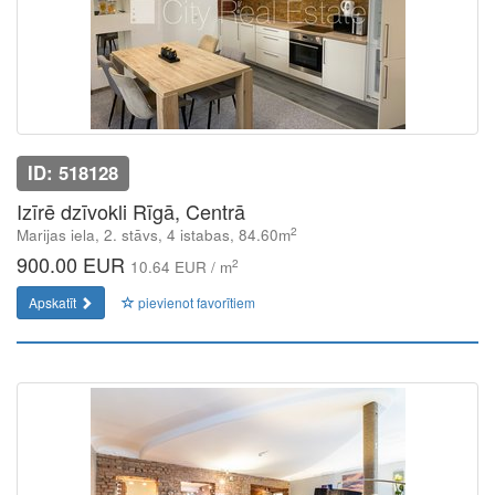
ID: 518128
Izīrē dzīvokli Rīgā, Centrā
2
Marijas iela, 2. stāvs, 4 istabas, 84.60m
900.00 EUR
2
10.64 EUR / m
Apskatīt
pievienot favorītiem