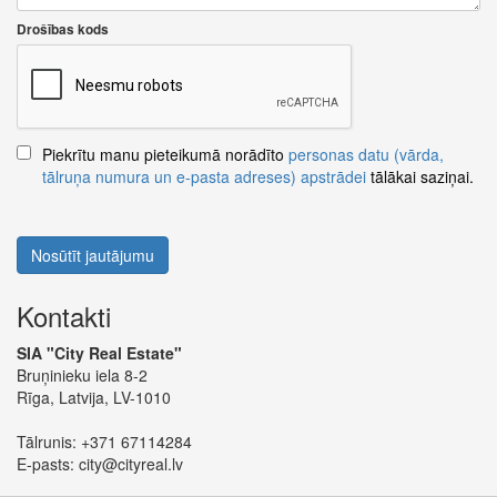
Drošības kods
Piekrītu manu pieteikumā norādīto
personas datu (vārda,
tālruņa numura un e-pasta adreses) apstrādei
tālākai saziņai.
Nosūtīt jautājumu
Kontakti
SIA "City Real Estate"
Bruņinieku iela 8-2
Rīga, Latvija, LV-1010
Tālrunis:
+371 67114284
E-pasts:
city@cityreal.lv