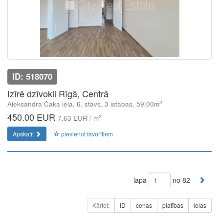
ID: 518070
Izīrē dzīvokli Rīgā, Centrā
2
Aleksandra Čaka iela, 6. stāvs, 3 istabas, 59.00m
450.00 EUR
2
7.63 EUR / m
Apskatīt
pievienot favorītiem
lapa
no 82
Kārtot:
ID
cenas
platības
ielas