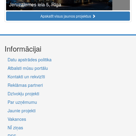
Jeruzalemes iela 5, Rīga
Apskatīt visus jaunos projektus
Informācijai
Datu apstrādes politika
Atbalsti mūsu portālu
Kontakti un rekvizīti
Reklāmas partneri
Dzīvokļu projekti
Par uzņēmumu
Jaunie projekti
Vakances
NĪ ziņas