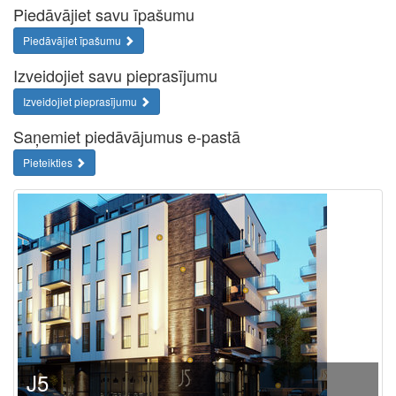
Piedāvājiet savu īpašumu
Piedāvājiet īpašumu
Izveidojiet savu pieprasījumu
Izveidojiet pieprasījumu
Saņemiet piedāvājumus e-pastā
Pieteikties
J5