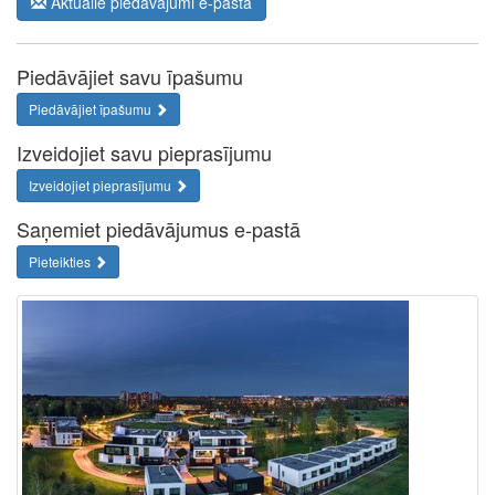
Aktuālie piedāvājumi e-pastā
Piedāvājiet savu īpašumu
Piedāvājiet īpašumu
Izveidojiet savu pieprasījumu
Izveidojiet pieprasījumu
Saņemiet piedāvājumus e-pastā
Pieteikties