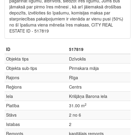
pagarināt līgumu, atbrīvots, slēdzot īres līgumu, Jums būs
jāmaksā par pirmo īres mēnesi , kā arī jāiemaksā drošības
depozīts, izvēloties šo īpašumu, komisijas maksa par
starpniecības pakalpojumiem ir vienāda ar vienu pusi (50%)
no šī īpašuma viena mēneša īres maksas, CITY REAL
ESTATE ID - 517819
ID
517819
Objekta tips
Dzīvoklis
Objekta sub-tips
Pirmskara māja
Rajons
Rīga
Reģions
Centrs
Iela
Krišjāņa Barona iela
2
Platība
31.00 m
Stāvs
2 no 6
Istabas
2
Remonts
kapitālais remonts