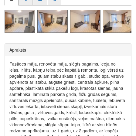
Apraksts
Fasādes māja, renovēta māja, slēgts pagalms, ieeja no
ielas, ir lifts, kāpņu telpa pēc kapitālā remonta, logi vērsti uz
pagalma pusi, guļamistabu skaits 1 gab., studio tipa, virtuve
apvienota ar istabu, augstie griesti, centrālā apkure, pilnā
apdare, plastikāta stikla pakešu logi, krāsotas sienas, jauna
santehnika, lamināta parketa grīda, flīžu grīdas segums,
sanitārais mezgls apvienots, dušas kabīne, tualete, iebūvēta
virtuves iekārta, iebūvēti sienas skapji, izvelkamais stūra
dīvāns, gulta , virtuves galds, krēsli, ledusskapis, elektriskā
plīts, cepeškrāsns, tvaika nosūcējs, veļas mašīna, diennakts
videonovērošana, slēgta kāpņu telpa, izīrē ar visu bildēs
redzamo aprīkojumu, uz 1 gadu, uz 2 gadiem, ar iespēju