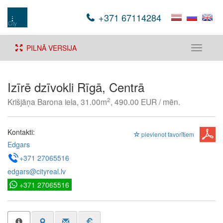
+371 67114284
PILNĀ VERSIJA
Toggle
navigati
Izīrē dzīvokli Rīgā, Centrā
2
Krišjāņa Barona iela, 31.00m
, 490.00 EUR / mēn.
Kontakti:
pievienot favorītiem
Edgars
+371 27065516
edgars@cityreal.lv
+371 27065516