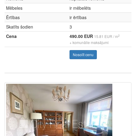
Mēbeles
ir mēbelēts
Ērtības
ir ērtības
Skatīts šodien
3
Cena
490.00 EUR
2
15.81 EUR / m
+ komunālie maksājumi
Nosolīt cenu