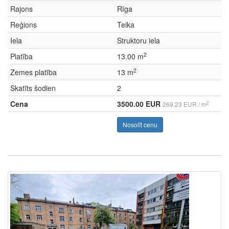
Rajons
Rīga
Reģions
Teika
Iela
Struktoru iela
2
Platība
13.00 m
2
Zemes platība
13 m
Skatīts šodien
2
Cena
3500.00 EUR
2
269.23 EUR / m
Nosolīt cenu