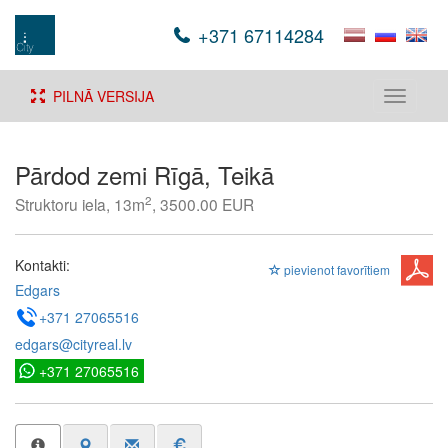
+371 67114284
PILNĀ VERSIJA
Toggle
navigati
Pārdod zemi Rīgā, Teikā
2
Struktoru iela, 13m
, 3500.00 EUR
Kontakti:
pievienot favorītiem
Edgars
+371 27065516
edgars@cityreal.lv
+371 27065516