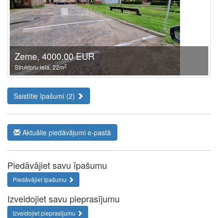
Zeme, 4000.00 EUR
2
Struktoru iela, 22m
Saistītie īpašumi (2)
Aktuālie piedāvājumi e-pastā
Piedāvājiet savu īpašumu
Piedāvājiet īpašumu
Izveidojiet savu pieprasījumu
Izveidojiet pieprasījumu