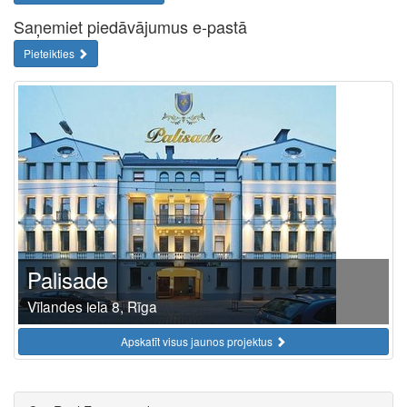
Saņemiet piedāvājumus e-pastā
Pieteikties
Palisade
Vīlandes iela 8, Rīga
Apskatīt visus jaunos projektus