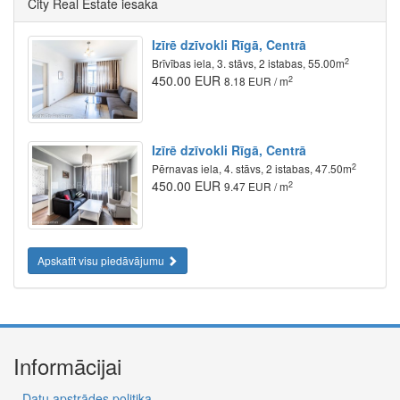
City Real Estate iesaka
Izīrē dzīvokli Rīgā, Centrā
2
Brīvības iela, 3. stāvs, 2 istabas, 55.00m
450.00 EUR
2
8.18 EUR / m
Izīrē dzīvokli Rīgā, Centrā
2
Pērnavas iela, 4. stāvs, 2 istabas, 47.50m
450.00 EUR
2
9.47 EUR / m
Apskatīt visu piedāvājumu
Informācijai
Datu apstrādes politika