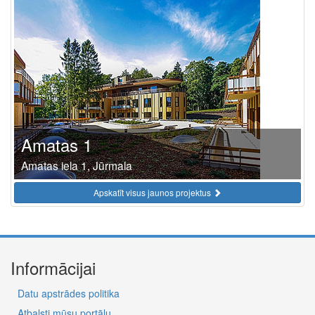
Amatas 1
Amatas iela 1, Jūrmala
Apskatīt visus jaunos projektus
Informācijai
Datu apstrādes politika
Atbalsti mūsu portālu