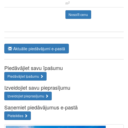
2
m
Nosolīt cenu
Aktuālie piedāvājumi e-pastā
Piedāvājiet savu īpašumu
Piedāvājiet īpašumu
Izveidojiet savu pieprasījumu
Izveidojiet pieprasījumu
Saņemiet piedāvājumus e-pastā
Pieteikties