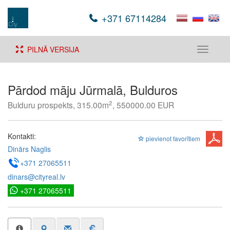
+371 67114284
PILNĀ VERSIJA
Toggle
navigati
Pārdod māju Jūrmalā, Bulduros
2
Bulduru prospekts, 315.00m
, 550000.00 EUR
Kontakti:
pievienot favorītiem
Dinārs Naglis
+371 27065511
dinars@cityreal.lv
+371 27065511