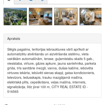
Apraksts
Slēgts pagalms, teritorijas iebrauktuves vārti aprīkoti ar
automatizētu atvēršanās un aizvēršanās sistēmu, vieta
vairākām automašīnām, terase, guļamistabu skaits 5 gab.,
viesistaba, virtuve, gāzes apkure, jauna santehnika, parketa
grīda, trīs sanitārie mezgli, vanna, dušas kabīne, iebūvēta
virtuves iekārta, iebūvēti sienas skapji, gaisa kondicionieris,
televizors, ledusskapis, trauku mazgājamā mašīna,
elektriskā plīts, cepeškrāsns, veļas mašīna, internets,
signalizācija, līdz jūrai 100 m, CITY REAL ESTATE ID -
516565