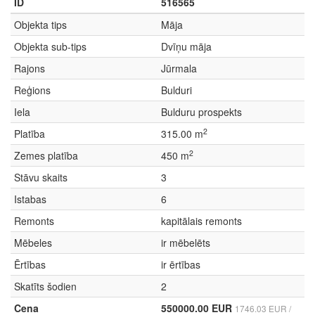
ID
516565
Objekta tips
Māja
Objekta sub-tips
Dvīņu māja
Rajons
Jūrmala
Reģions
Bulduri
Iela
Bulduru prospekts
2
Platība
315.00 m
2
Zemes platība
450 m
Stāvu skaits
3
Istabas
6
Remonts
kapitālais remonts
Mēbeles
ir mēbelēts
Ērtības
ir ērtības
Skatīts šodien
2
Cena
550000.00 EUR
1746.03 EUR /