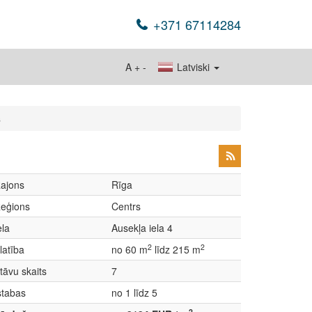
+371 67114284
A
+
-
Latviski
s
ajons
Rīga
eģions
Centrs
ela
Ausekļa iela 4
2
2
latība
no 60 m
līdz 215 m
tāvu skaits
7
stabas
no 1 līdz 5
2