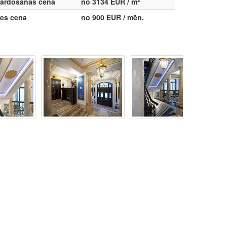
ārdošanas cena
no 3134 EUR / m
res cena
no 900 EUR / mēn.