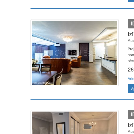
I
Iz
Aus
Pro
nomā
pēc 
26
Ari
A
I
Iz
Aus