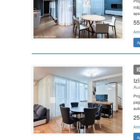
Pro
māj
apsa
55
Ari
A
I
Iz
Aus
Pro
pag
auto
25
Ari
A