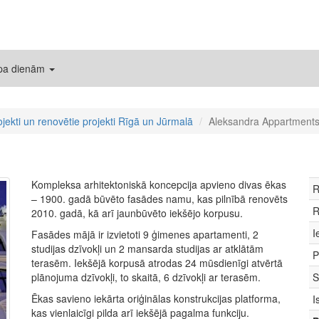
 pa dienām
ojekti un renovētie projekti Rīgā un Jūrmalā
Aleksandra Appartment
Kompleksa arhitektoniskā koncepcija apvieno divas ēkas
R
– 1900. gadā būvēto fasādes namu, kas pilnībā renovēts
R
2010. gadā, kā arī jaunbūvēto iekšējo korpusu.
I
Fasādes mājā ir izvietoti 9 ģimenes apartamenti, 2
studijas dzīvokļi un 2 mansarda studijas ar atklātām
P
terasēm. Iekšējā korpusā atrodas 24 mūsdienīgi atvērtā
plānojuma dzīvokļi, to skaitā, 6 dzīvokļi ar terasēm.
S
Ēkas savieno iekārta oriģinālas konstrukcijas platforma,
I
kas vienlaicīgi pilda arī iekšējā pagalma funkciju.