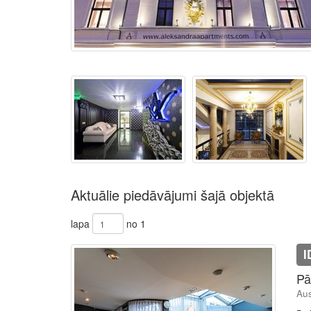
Aktuālie piedāvājumi šajā objektā
lapa
no 1
I
Pā
Aus