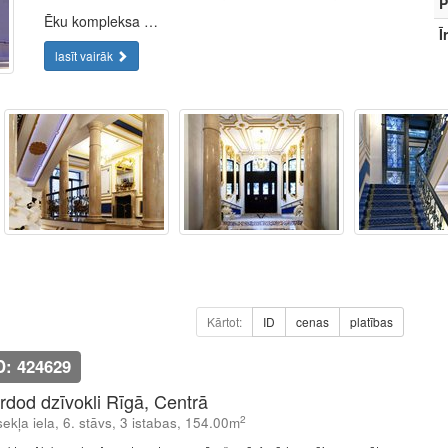
P
Ēku kompleksa …
Ī
lasīt vairāk
Kārtot:
ID
cenas
platības
D: 424629
rdod dzīvokli Rīgā, Centrā
2
ekļa iela, 6. stāvs, 3 istabas, 154.00m