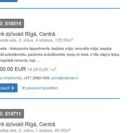
D: 516514
īrē dzīvokli Rīgā, Centrā
2
ekļa iela, 2. stāvs, 4 istabas, 135.00m
jekts - Aleksandra Appartments, fasādes māja, renovēta māja, iespēja
t autostāvvietu, pazemes autostāvvieta, ieeja no ielas, ir lifts, kāpņu telpa
kapitālā remonta, logi ...
00.00 EUR
2
19.26 EUR / m
na Umpiroviča
, +371 29821409,
arina@cityreal.lv
pskatīt
pievienot favorītiem
D: 514711
īrē dzīvokli Rīgā, Centrā
2
ekļa iela, 3. stāvs, 1 istabas, 60.00m