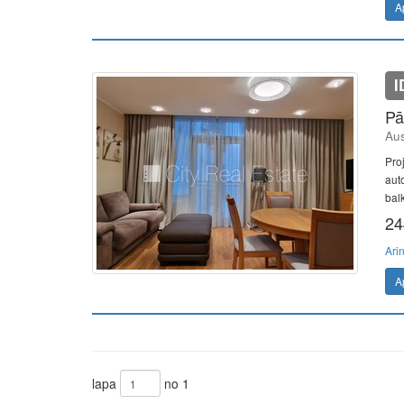
A
I
Pā
Aus
Pro
aut
balk
24
Ari
A
lapa
no 1