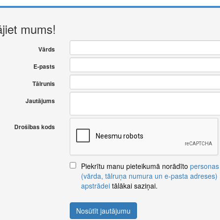
ājiet mums!
Vārds
E-pasts
Tālrunis
Jautājums
Drošības kods
Piekrītu manu pieteikumā norādīto
personas
(vārda, tālruņa numura un e-pasta adreses)
apstrādei
tālākai saziņai.
Nosūtīt jautājumu