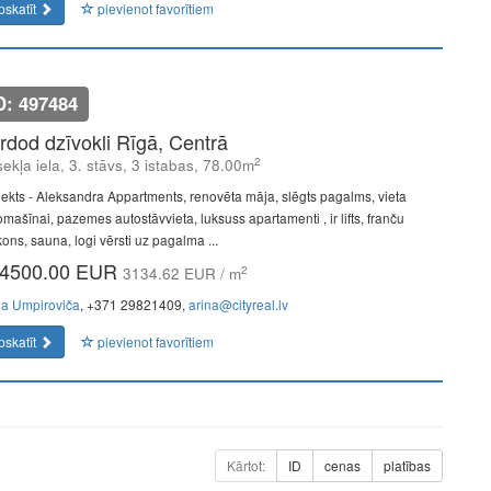
pskatīt
pievienot favorītiem
D: 497484
rdod dzīvokli Rīgā, Centrā
2
ekļa iela, 3. stāvs, 3 istabas, 78.00m
jekts - Aleksandra Appartments, renovēta māja, slēgts pagalms, vieta
omašīnai, pazemes autostāvvieta, luksuss apartamenti , ir lifts, franču
ons, sauna, logi vērsti uz pagalma ...
4500.00 EUR
2
3134.62 EUR / m
na Umpiroviča
, +371 29821409,
arina@cityreal.lv
pskatīt
pievienot favorītiem
Kārtot:
ID
cenas
platības