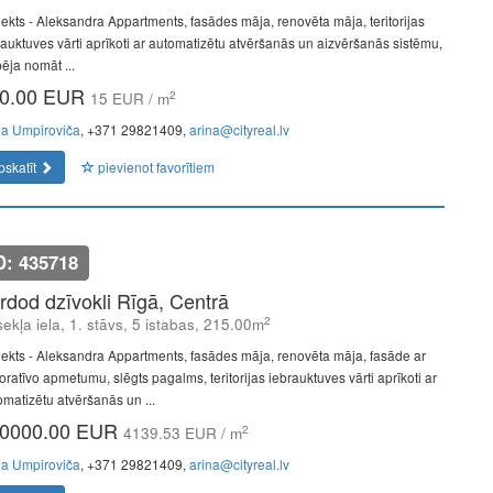
jekts - Aleksandra Appartments, fasādes māja, renovēta māja, teritorijas
rauktuves vārti aprīkoti ar automatizētu atvēršanās un aizvēršanās sistēmu,
ēja nomāt ...
0.00 EUR
2
15 EUR / m
na Umpiroviča
, +371 29821409,
arina@cityreal.lv
pskatīt
pievienot favorītiem
D: 435718
rdod dzīvokli Rīgā, Centrā
2
ekļa iela, 1. stāvs, 5 istabas, 215.00m
jekts - Aleksandra Appartments, fasādes māja, renovēta māja, fasāde ar
oratīvo apmetumu, slēgts pagalms, teritorijas iebrauktuves vārti aprīkoti ar
omatizētu atvēršanās un ...
0000.00 EUR
2
4139.53 EUR / m
na Umpiroviča
, +371 29821409,
arina@cityreal.lv