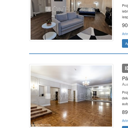
Pro
ieb
iesp
90
Ari
A
I
Pā
Aus
Pro
dek
aut
89
Ari