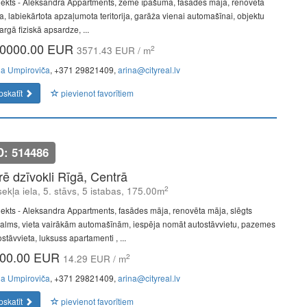
jekts - Aleksandra Appartments, zeme īpašumā, fasādes māja, renovēta
a, labiekārtota apzaļumota teritorija, garāža vienai automašīnai, objektu
rgā fiziskā apsardze, ...
0000.00 EUR
2
3571.43 EUR / m
na Umpiroviča
, +371 29821409,
arina@cityreal.lv
pskatīt
pievienot favorītiem
D: 514486
īrē dzīvokli Rīgā, Centrā
2
ekļa iela, 5. stāvs, 5 istabas, 175.00m
jekts - Aleksandra Appartments, fasādes māja, renovēta māja, slēgts
alms, vieta vairākām automašīnām, iespēja nomāt autostāvvietu, pazemes
stāvvieta, luksuss apartamenti , ...
00.00 EUR
2
14.29 EUR / m
na Umpiroviča
, +371 29821409,
arina@cityreal.lv
pskatīt
pievienot favorītiem