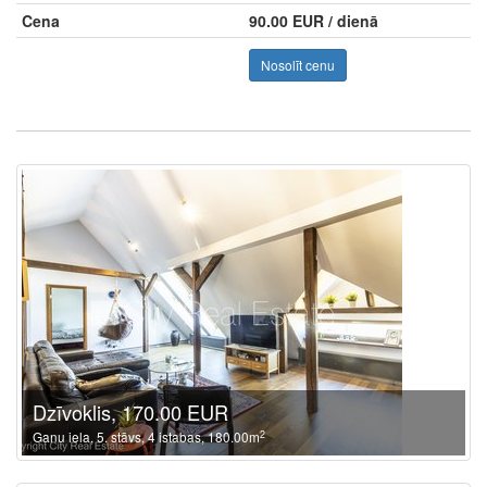
Cena
90.00 EUR / dienā
Nosolīt cenu
Dzīvoklis, 170.00 EUR
2
Ganu iela, 5. stāvs, 4 istabas, 180.00m