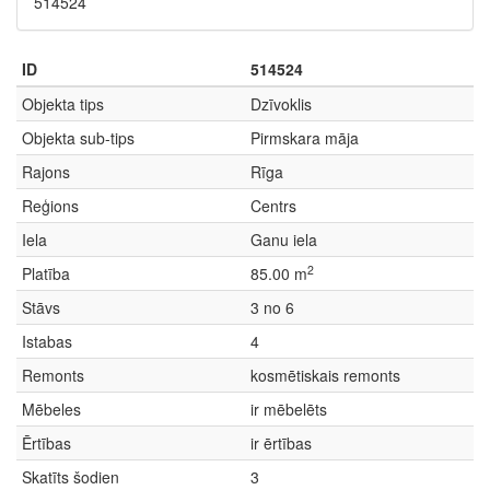
514524
ID
514524
Objekta tips
Dzīvoklis
Objekta sub-tips
Pirmskara māja
Rajons
Rīga
Reģions
Centrs
Iela
Ganu iela
2
Platība
85.00 m
Stāvs
3 no 6
Istabas
4
Remonts
kosmētiskais remonts
Mēbeles
ir mēbelēts
Ērtības
ir ērtības
Skatīts šodien
3