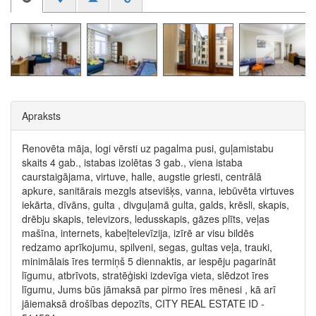
Apraksts
Renovēta māja, logi vērsti uz pagalma pusi, guļamistabu
skaits 4 gab., istabas izolētas 3 gab., viena istaba
caurstaigājama, virtuve, halle, augstie griesti, centrālā
apkure, sanitārais mezgls atsevišķs, vanna, iebūvēta virtuves
iekārta, dīvāns, gulta , divguļamā gulta, galds, krēsli, skapis,
drēbju skapis, televizors, ledusskapis, gāzes plīts, veļas
mašīna, internets, kabeļtelevīzija, izīrē ar visu bildēs
redzamo aprīkojumu, spilveni, segas, gultas veļa, trauki,
minimālais īres termiņš 5 diennaktis, ar iespēju pagarināt
līgumu, atbrīvots, stratēģiski izdevīga vieta, slēdzot īres
līgumu, Jums būs jāmaksā par pirmo īres mēnesi , kā arī
jāiemaksā drošības depozīts, CITY REAL ESTATE ID -