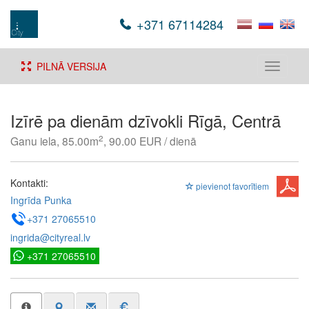
+371 67114284
PILNĀ VERSIJA
Toggle
navigati
Izīrē pa dienām dzīvokli Rīgā, Centrā
2
Ganu iela, 85.00m
, 90.00 EUR / dienā
Kontakti:
pievienot favorītiem
Ingrīda Punka
+371 27065510
ingrida@cityreal.lv
+371 27065510