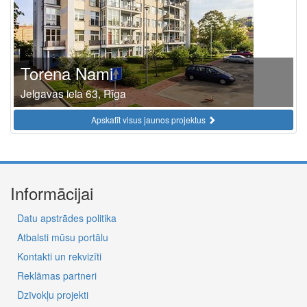
Torena Nami
Jelgavas iela 63, Rīga
Apskatīt visus jaunos projektus
Informācijai
Datu apstrādes politika
Atbalsti mūsu portālu
Kontakti un rekvizīti
Reklāmas partneri
Dzīvokļu projekti