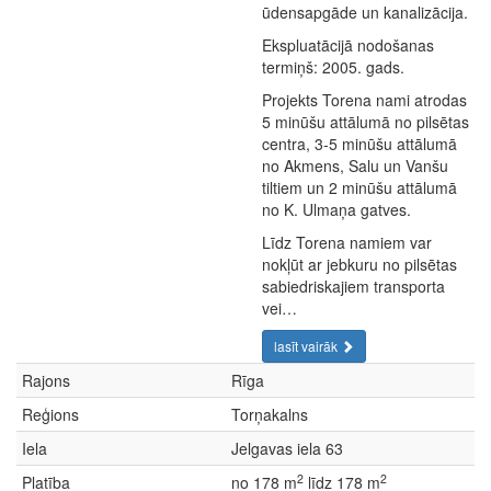
ūdensapgāde un kanalizācija.
Ekspluatācijā nodošanas
termiņš: 2005. gads.
Projekts Torena nami atrodas
5 minūšu attālumā no pilsētas
centra, 3-5 minūšu attālumā
no Akmens, Salu un Vanšu
tiltiem un 2 minūšu attālumā
no K. Ulmaņa gatves.
Līdz Torena namiem var
nokļūt ar jebkuru no pilsētas
sabiedriskajiem transporta
vei…
lasīt vairāk
Rajons
Rīga
Reģions
Torņakalns
Iela
Jelgavas iela 63
2
2
Platība
no 178 m
līdz 178 m