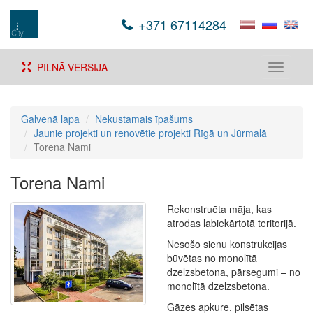
+371 67114284
PILNĀ VERSIJA
Toggle
navigati
Galvenā lapa
Nekustamais īpašums
Jaunie projekti un renovētie projekti Rīgā un Jūrmalā
Torena Nami
Torena Nami
Rekonstruēta māja, kas
atrodas labiekārtotā teritorijā.
Nesošo sienu konstrukcijas
būvētas no monolītā
dzelzsbetona, pārsegumi – no
monolītā dzelzsbetona.
Gāzes apkure, pilsētas