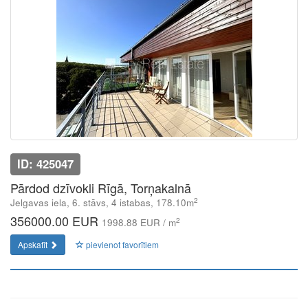
ID: 425047
Pārdod dzīvokli Rīgā, Torņakalnā
2
Jelgavas iela, 6. stāvs, 4 istabas, 178.10m
356000.00 EUR
2
1998.88 EUR / m
Apskatīt
pievienot favorītiem