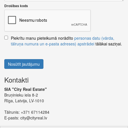
Drošības kods
Piekrītu manu pieteikumā norādīto
personas datu (vārda,
tālruņa numura un e-pasta adreses) apstrādei
tālākai saziņai.
Nosūtīt jautājumu
Kontakti
SIA "City Real Estate"
Bruņinieku iela 8-2
Rīga, Latvija, LV-1010
Tālrunis:
+371 67114284
E-pasts:
city@cityreal.lv