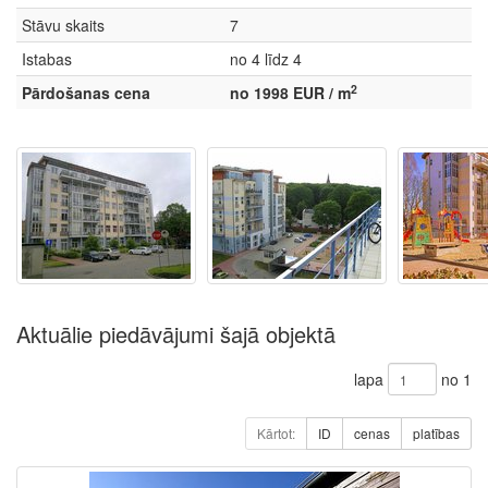
Stāvu skaits
7
Istabas
no 4 līdz 4
2
Pārdošanas cena
no 1998 EUR / m
Aktuālie piedāvājumi šajā objektā
lapa
no 1
Kārtot:
ID
cenas
platības