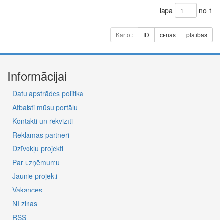
lapa
no 1
Kārtot:
ID
cenas
platības
Informācijai
Datu apstrādes politika
Atbalsti mūsu portālu
Kontakti un rekvizīti
Reklāmas partneri
Dzīvokļu projekti
Par uzņēmumu
Jaunie projekti
Vakances
NĪ ziņas
RSS