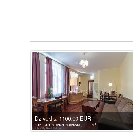
Dzīvoklis, 1100.00 EUR
2
Ganu iela, 3. stāvs, 3 istabas, 80.00m