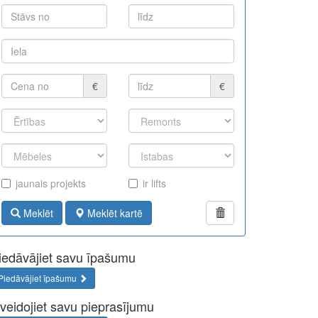
€
€
jaunais projekts
ir lifts
Meklēt
Meklēt kartē
iedāvājiet savu īpašumu
Piedāvājiet īpašumu
zveidojiet savu pieprasījumu