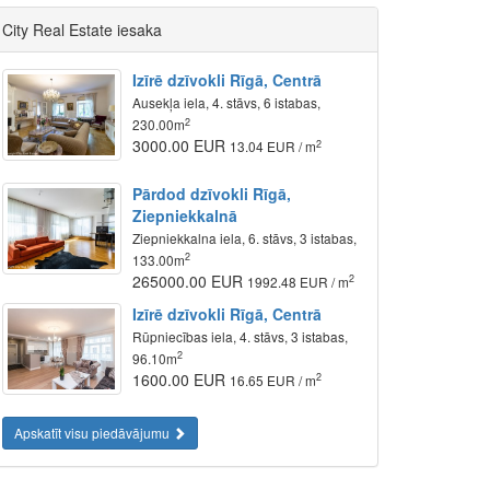
City Real Estate iesaka
Izīrē dzīvokli Rīgā, Centrā
Ausekļa iela, 4. stāvs, 6 istabas,
2
230.00m
3000.00 EUR
2
13.04 EUR / m
Pārdod dzīvokli Rīgā,
Ziepniekkalnā
Ziepniekkalna iela, 6. stāvs, 3 istabas,
2
133.00m
265000.00 EUR
2
1992.48 EUR / m
Izīrē dzīvokli Rīgā, Centrā
Rūpniecības iela, 4. stāvs, 3 istabas,
2
96.10m
1600.00 EUR
2
16.65 EUR / m
Apskatīt visu piedāvājumu