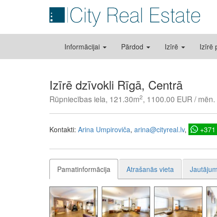
Informācijai
Pārdod
Izīrē
Izīrē
Izīrē dzīvokli Rīgā, Centrā
2
Rūpniecības iela, 121.30m
, 1100.00 EUR / mēn.
Kontakti:
Arina Umpiroviča
arina@cityreal.lv
+371
Pamatinformācija
Atrašanās vieta
Jautājum