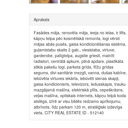
Apraksts
Fasādes māja, renovēta māja, ieeja no ielas, ir lifts,
kāpņu telpa pēc kosmētiskā remonta, logi vērsti
mājas abās pusēs, gaisa kondicionēšanas sistēma,
guļamistabu skaits 2 gab., viesistaba, virtuve,
garderobe, palīgtelpa, augstie griesti, mainīti
radiatori, centrālā apkure, pilnā apdare, plastikāta
stikla pakešu logi, parketa grīda, flīžu grīdas
segums, divi sanitārie mezgli, vanna, dušas kabīne,
iebūvēta virtuves iekārta, iebūvēti sienas skapji,
gaisa kondicionieris, televizors, ledusskapis, trauku
mazgājamā mašīna, elektriskā plīts, cepeškrāsns,
veļas mašīna, optiskais internets, kāpņu telpā koda
atslēga, izīrē ar visu bildēs redzamo aprīkojumu,
atbrīvots, līdz parkam 120 m, stratēģiski izdevīga
vieta, CITY REAL ESTATE ID - 512140