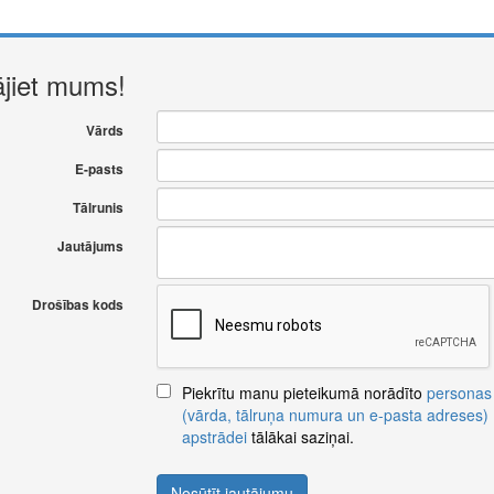
ājiet mums!
Vārds
E-pasts
Tālrunis
Jautājums
Drošības kods
Piekrītu manu pieteikumā norādīto
personas
(vārda, tālruņa numura un e-pasta adreses)
apstrādei
tālākai saziņai.
Nosūtīt jautājumu