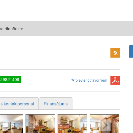
 pa dienām
 29821409
pievienot favorītiem
s kontaktpersonai
Finansējums