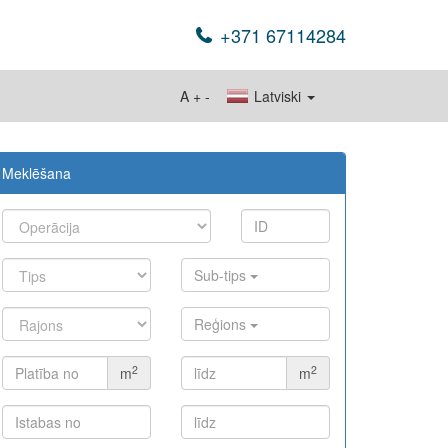
+371 67114284
A
+
-
Latviski
Meklēšana
Sub-tips
Reģions
2
2
m
m