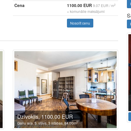
Cena
1100.00 EUR
2
9.07 EUR / m
+ komunālie maksājumi
S
Nosolīt cenu
Dzīvoklis, 1100.00 EUR
2
Ganu iela, 5. stāvs, 3 istabas, 84.00m