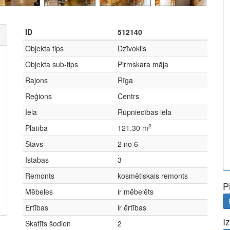
ID
512140
Objekta tips
Dzīvoklis
Objekta sub-tips
Pirmskara māja
Rajons
Rīga
Reģions
Centrs
Iela
Rūpniecības iela
2
Platība
121.30 m
Stāvs
2 no 6
Istabas
3
Remonts
kosmētiskais remonts
P
Mēbeles
ir mēbelēts
Ērtības
ir ērtības
I
Skatīts šodien
2