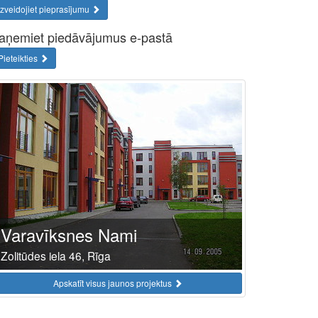
Izveidojiet pieprasījumu
aņemiet piedāvājumus e-pastā
Pieteikties
Varavīksnes Nami
Zolitūdes iela 46, Rīga
Apskatīt visus jaunos projektus