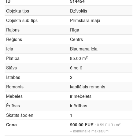
ID
514454
Objekta tips
Dzīvoklis
Objekta sub-tips
Pirmskara māja
Rajons
Rīga
Reģions
Centrs
Iela
Blaumaņa iela
2
Platība
85.00 m
Stāvs
6 no 6
Istabas
2
Remonts
kapitālais remonts
Mēbeles
ir mēbelēts
Ērtības
ir ērtības
Skatīts šodien
1
Cena
900.00 EUR
2
10.59 EUR / m
+ komunālie maksājumi