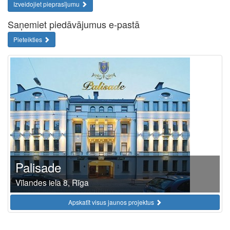
Izveidojiet pieprasījumu
Saņemiet piedāvājumus e-pastā
Pieteikties
Palisade
Vīlandes iela 8, Rīga
Apskatīt visus jaunos projektus