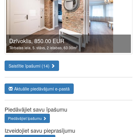
Dzīvoklis, 850.00 EUR
2
Tērbatas iela, 5. stāvs, 2 istabas, 63.00m
Saistītie īpašumi (14)
Aktuālie piedāvājumi e-pastā
Piedāvājiet savu īpašumu
Piedāvājiet īpašumu
Izveidojiet savu pieprasījumu