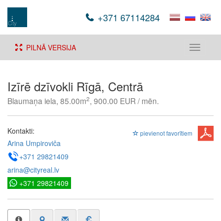
+371 67114284
PILNĀ VERSIJA
Toggle
navigati
Izīrē dzīvokli Rīgā, Centrā
2
Blaumaņa iela, 85.00m
, 900.00 EUR / mēn.
Kontakti:
pievienot favorītiem
Arina Umpiroviča
+371 29821409
arina@cityreal.lv
+371 29821409