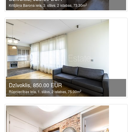
2
Krišjāņa Barona iela, 3. stāvs, 2 istabas, 73.30m
Dzīvoklis, 850.00 EUR
2
Rūpniecības iela, 1. stāvs, 2 istabas, 75.00m