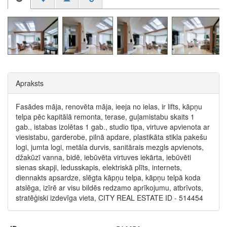
Apraksts
Fasādes māja, renovēta māja, ieeja no ielas, ir lifts, kāpņu
telpa pēc kapitālā remonta, terase, guļamistabu skaits 1
gab., istabas izolētas 1 gab., studio tipa, virtuve apvienota ar
viesistabu, garderobe, pilnā apdare, plastikāta stikla pakešu
logi, jumta logi, metāla durvis, sanitārais mezgls apvienots,
džakūzī vanna, bidē, iebūvēta virtuves iekārta, iebūvēti
sienas skapji, ledusskapis, elektriskā plīts, internets,
diennakts apsardze, slēgta kāpņu telpa, kāpņu telpā koda
atslēga, izīrē ar visu bildēs redzamo aprīkojumu, atbrīvots,
stratēģiski izdevīga vieta, CITY REAL ESTATE ID - 514454