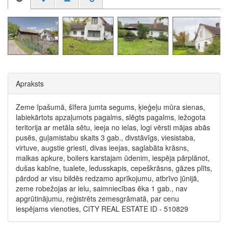
Apraksts
Zeme īpašumā, šīfera jumta segums, ķieģeļu mūra sienas,
labiekārtots apzaļumots pagalms, slēgts pagalms, iežogota
teritorija ar metāla sētu, ieeja no ielas, logi vērsti mājas abās
pusēs, guļamistabu skaits 3 gab., divstāvīgs, viesistaba,
virtuve, augstie griesti, divas ieejas, saglabāta krāsns,
malkas apkure, boilers karstajam ūdenim, iespēja pārplānot,
dušas kabīne, tualete, ledusskapis, cepeškrāsns, gāzes plīts,
pārdod ar visu bildēs redzamo aprīkojumu, atbrīvo jūnijā,
zeme robežojas ar ielu, saimniecības ēka 1 gab., nav
apgrūtinājumu, reģistrēts zemesgrāmatā, par cenu
iespējams vienoties, CITY REAL ESTATE ID - 510829