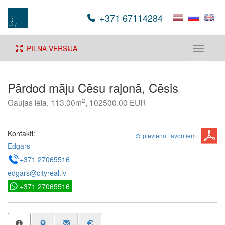
+371 67114284
PILNĀ VERSIJA
Toggle
navigati
Pārdod māju Cēsu rajonā, Cēsis
2
Gaujas iela, 113.00m
, 102500.00 EUR
Kontakti:
pievienot favorītiem
Edgars
+371 27065516
edgars@cityreal.lv
+371 27065516