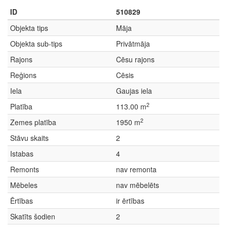
ID
510829
Objekta tips
Māja
Objekta sub-tips
Privātmāja
Rajons
Cēsu rajons
Reģions
Cēsis
Iela
Gaujas iela
2
Platība
113.00 m
2
Zemes platība
1950 m
Stāvu skaits
2
Istabas
4
Remonts
nav remonta
Mēbeles
nav mēbelēts
Ērtības
ir ērtības
Skatīts šodien
2