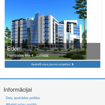
Edem
Rembates iela 4, Jūrmala
Apskatīt visus jaunos projektus
Informācijai
Datu apstrādes politika
Atbalsti mūsu portālu