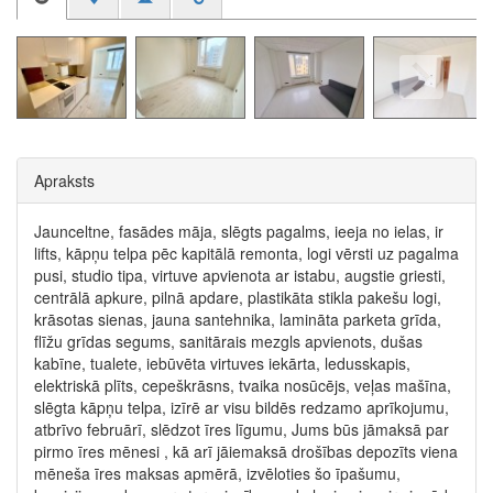
Apraksts
Jaunceltne, fasādes māja, slēgts pagalms, ieeja no ielas, ir
lifts, kāpņu telpa pēc kapitālā remonta, logi vērsti uz pagalma
pusi, studio tipa, virtuve apvienota ar istabu, augstie griesti,
centrālā apkure, pilnā apdare, plastikāta stikla pakešu logi,
krāsotas sienas, jauna santehnika, lamināta parketa grīda,
flīžu grīdas segums, sanitārais mezgls apvienots, dušas
kabīne, tualete, iebūvēta virtuves iekārta, ledusskapis,
elektriskā plīts, cepeškrāsns, tvaika nosūcējs, veļas mašīna,
slēgta kāpņu telpa, izīrē ar visu bildēs redzamo aprīkojumu,
atbrīvo februārī, slēdzot īres līgumu, Jums būs jāmaksā par
pirmo īres mēnesi , kā arī jāiemaksā drošības depozīts viena
mēneša īres maksas apmērā, izvēloties šo īpašumu,