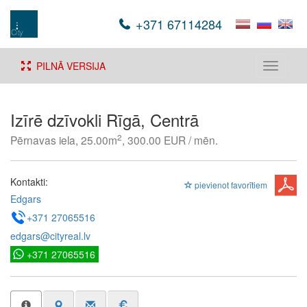
+371 67114284
PILNĀ VERSIJA
Toggle
navigati
Izīrē dzīvokli Rīgā, Centrā
2
Pērnavas iela, 25.00m
, 300.00 EUR / mēn.
Kontakti:
pievienot favorītiem
Edgars
+371 27065516
edgars@cityreal.lv
+371 27065516