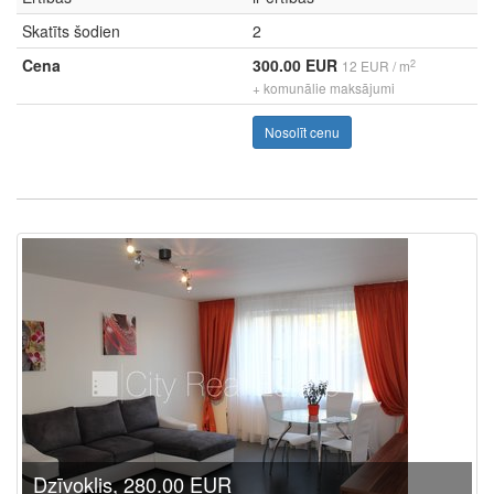
Skatīts šodien
2
Cena
300.00 EUR
2
12 EUR / m
+ komunālie maksājumi
Nosolīt cenu
Dzīvoklis, 280.00 EUR