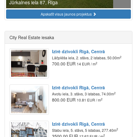
Jūrkalnes iela 87, Rīga
Apskatīt visus jaunos projektus
City Real Estate iesaka
Izīrē dzīvokli Rīgā, Centrā
2
Lāčplēša iela, 2. stāvs, 2 istabas, 50.00m
700.00 EUR
2
14 EUR / m
Izīrē dzīvokli Rīgā, Centrā
2
Avotu iela, 3. stāvs, 3 istabas, 74.00m
800.00 EUR
2
10.81 EUR / m
Izīrē dzīvokli Rīgā, Centrā
2
Stabu iela, 5. stāvs, 5 istabas, 277.40m
3500.00 EUR
2
12.62 EUR / m