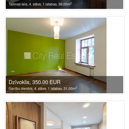
2
Tallinas iela, 4. stāvs, 1 istabas, 36.00m
Dzīvoklis, 350.00 EUR
2
Ganību dambis, 4. stāvs, 1 istabas, 31.00m