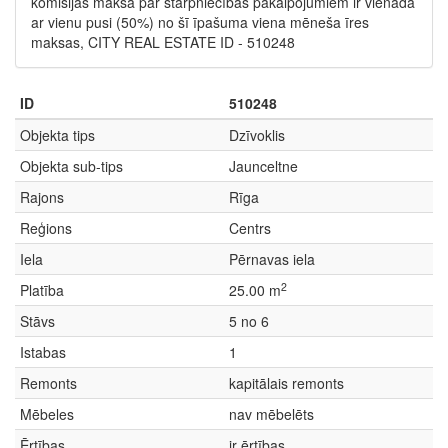
komisijas maksa par starpniecības pakalpojumiem ir vienāda
ar vienu pusi (50%) no šī īpašuma viena mēneša īres
maksas, CITY REAL ESTATE ID - 510248
ID
510248
Objekta tips
Dzīvoklis
Objekta sub-tips
Jaunceltne
Rajons
Rīga
Reģions
Centrs
Iela
Pērnavas iela
2
Platība
25.00 m
Stāvs
5 no 6
Istabas
1
Remonts
kapitālais remonts
Mēbeles
nav mēbelēts
Ērtības
ir ērtības