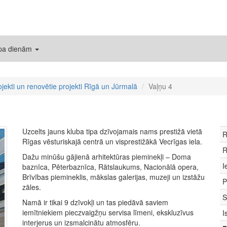
 pa dienām
ojekti un renovētie projekti Rīgā un Jūrmalā
Vaļņu 4
Uzcelts jauns kluba tipa dzīvojamais nams prestižā vietā
R
Rīgas vēsturiskajā centrā un visprestižākā Vecrīgas iela.
R
Dažu minūšu gājienā arhitektūras pieminekļi – Doma
I
baznīca, Pēterbaznīca, Rātslaukums, Nacionālā opera,
Brīvības piemineklis, mākslas galerijas, muzeji un izstāžu
P
zāles.
S
Namā ir tikai 9 dzīvokļi un tas piedāvā saviem
iemītniekiem pieczvaigžņu servisa līmeni, ekskluzīvus
I
interjerus un izsmalcinātu atmosfēru.