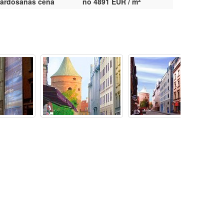
ārdošanas cena
no 4891 EUR / m