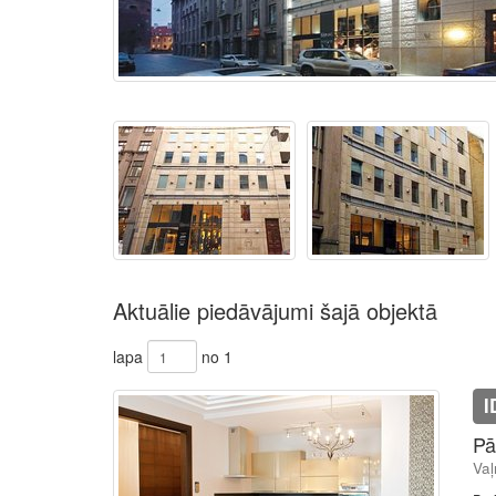
Aktuālie piedāvājumi šajā objektā
lapa
no 1
I
Pā
Vaļ