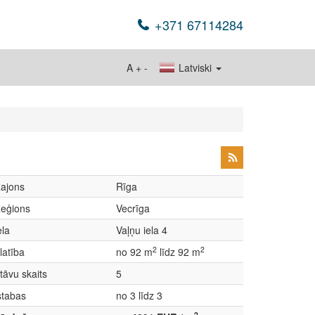
+371 67114284
A
+
-
Latviski
ajons
Rīga
eģions
Vecrīga
ela
Vaļņu iela 4
2
2
latība
no 92 m
līdz 92 m
tāvu skaits
5
stabas
no 3 līdz 3
2