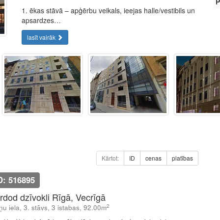
P
1. ēkas stāvā – apģērbu veikals, ieejas halle/vestibils un
apsardzes…
lasīt vairāk
Kārtot:
ID
cenas
platības
D: 516895
rdod dzīvokli Rīgā, Vecrīgā
2
ņu iela, 3. stāvs, 3 istabas, 92.00m