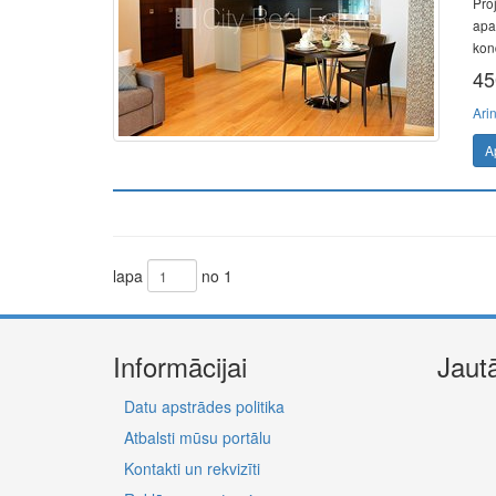
Pro
apar
kon
45
Ari
A
lapa
no 1
Informācijai
Jaut
Datu apstrādes politika
Atbalsti mūsu portālu
Kontakti un rekvizīti