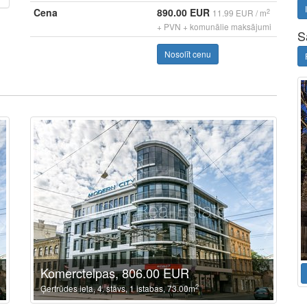
Cena
890.00 EUR
2
11.99 EUR / m
+ PVN + komunālie maksājumi
S
Nosolīt cenu
Komerctelpas, 806.00 EUR
2
Ģertrūdes iela, 4. stāvs, 1 istabas, 73.00m