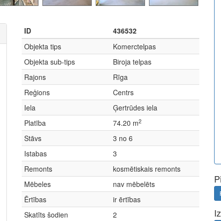
ID
436532
Objekta tips
Komerctelpas
Objekta sub-tips
Biroja telpas
Rajons
Rīga
Reģions
Centrs
Iela
Ģertrūdes iela
2
Platība
74.20 m
Stāvs
3 no 6
Istabas
3
Remonts
kosmētiskais remonts
P
Mēbeles
nav mēbelēts
Ērtības
ir ērtības
I
Skatīts šodien
2