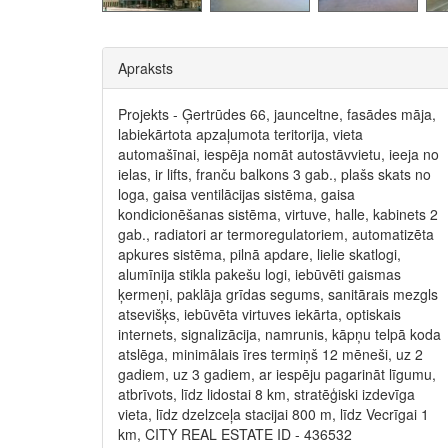
Apraksts
Projekts - Ģertrūdes 66, jaunceltne, fasādes māja,
labiekārtota apzaļumota teritorija, vieta
automašīnai, iespēja nomāt autostāvvietu, ieeja no
ielas, ir lifts, franču balkons 3 gab., plašs skats no
loga, gaisa ventilācijas sistēma, gaisa
kondicionēšanas sistēma, virtuve, halle, kabinets 2
gab., radiatori ar termoregulatoriem, automatizēta
apkures sistēma, pilnā apdare, lielie skatlogi,
alumīnija stikla pakešu logi, iebūvēti gaismas
ķermeņi, paklāja grīdas segums, sanitārais mezgls
atsevišķs, iebūvēta virtuves iekārta, optiskais
internets, signalizācija, namrunis, kāpņu telpā koda
atslēga, minimālais īres termiņš 12 mēneši, uz 2
gadiem, uz 3 gadiem, ar iespēju pagarināt līgumu,
atbrīvots, līdz lidostai 8 km, stratēģiski izdevīga
vieta, līdz dzelzceļa stacijai 800 m, līdz Vecrīgai 1
km, CITY REAL ESTATE ID - 436532