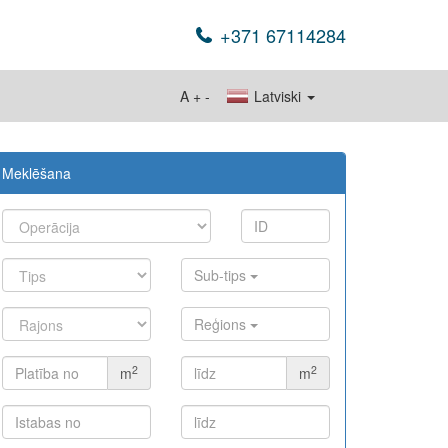
+371 67114284
A
+
-
Latviski
Meklēšana
Sub-tips
Reģions
2
2
m
m