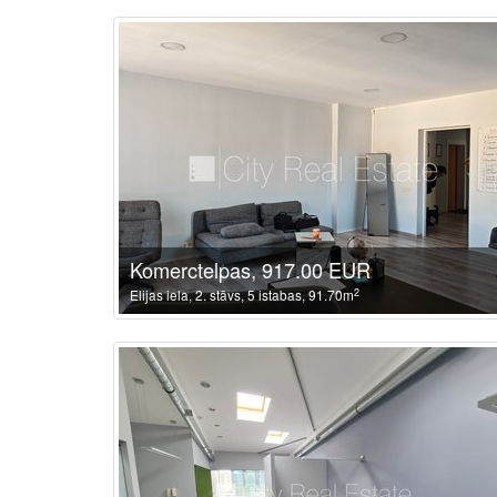
Komerctelpas, 917.00 EUR
2
Elijas iela, 2. stāvs, 5 istabas, 91.70m