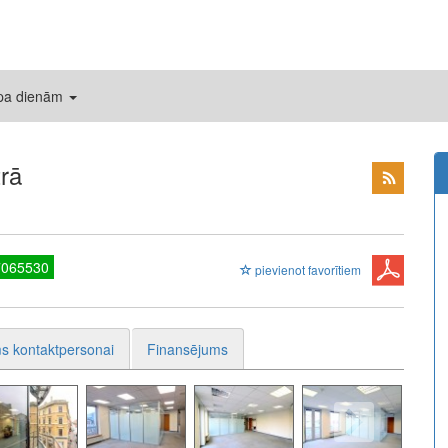
 pa dienām
rā
7065530
pievienot favorītiem
s kontaktpersonai
Finansējums