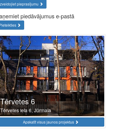
Izveidojiet pieprasījumu
aņemiet piedāvājumus e-pastā
Pieteikties
Tērvetes 6
Tērvetes iela 6, Jūrmala
Apskatīt visus jaunos projektus