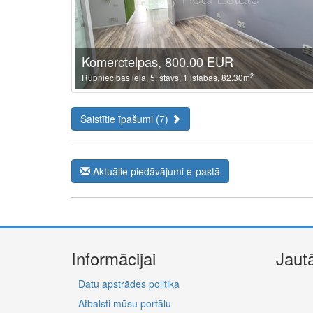
Komerctelpas, 800.00 EUR
2
Rūpniecības iela, 5. stāvs, 1 istabas, 82.30m
Saistītie īpašumi (7)
Aktuālie piedāvājumi e-pastā
Informācijai
Jaut
Datu apstrādes politika
Atbalsti mūsu portālu