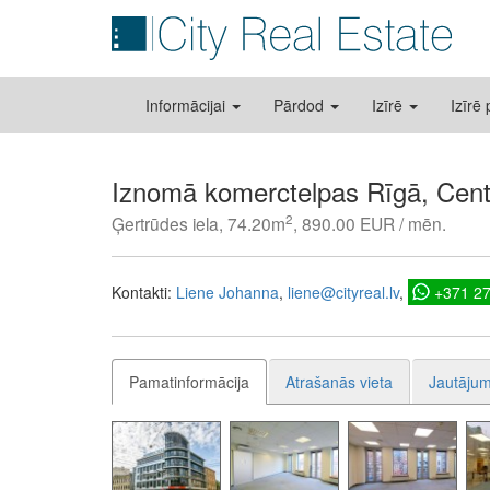
Informācijai
Pārdod
Izīrē
Izīrē
Iznomā komerctelpas Rīgā, Cent
2
Ģertrūdes iela, 74.20m
, 890.00 EUR / mēn.
Kontakti:
Liene Johanna
liene@cityreal.lv
+371 2
Pamatinformācija
Atrašanās vieta
Jautājum