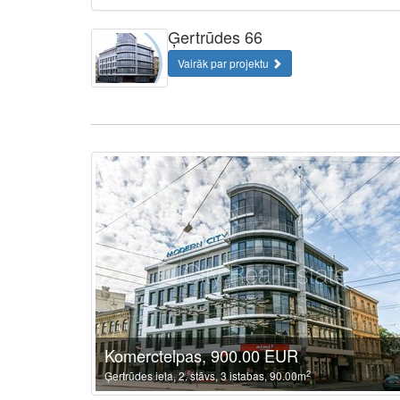
Ģertrūdes 66
Vairāk par projektu
Komerctelpas, 900.00 EUR
2
Ģertrūdes iela, 2. stāvs, 3 istabas, 90.00m