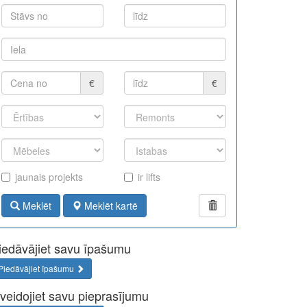
€
€
jaunais projekts
ir lifts
Meklēt
Meklēt kartē
iedāvājiet savu īpašumu
Piedāvājiet īpašumu
zveidojiet savu pieprasījumu