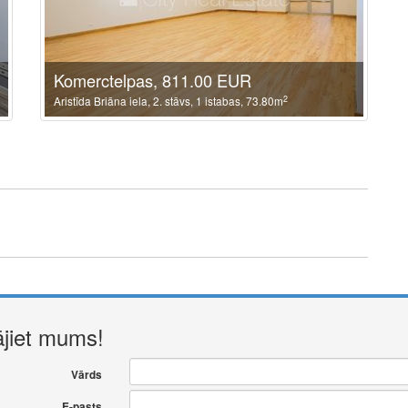
Komerctelpas, 811.00 EUR
2
Aristīda Briāna iela, 2. stāvs, 1 istabas, 73.80m
ājiet mums!
Vārds
E-pasts