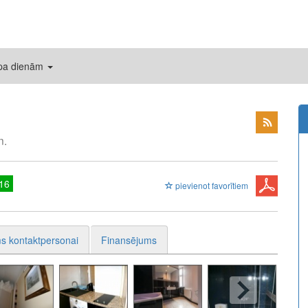
 pa dienām
n.
16
pievienot favorītiem
s kontaktpersonai
Finansējums