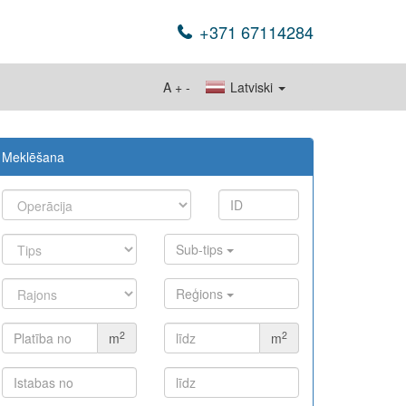
+371 67114284
A
+
-
Latviski
Meklēšana
Sub-tips
Reģions
2
2
m
m