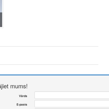
ājiet mums!
Vārds
E-pasts