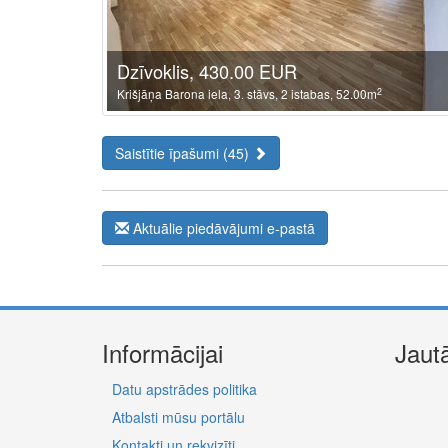
Dzīvoklis, 430.00 EUR
2
Krišjāņa Barona iela, 3. stāvs, 2 istabas, 52.00m
Saistītie īpašumi (45)
Aktuālie piedāvājumi e-pastā
Informācijai
Jaut
Datu apstrādes politika
Atbalsti mūsu portālu
Kontakti un rekvizīti