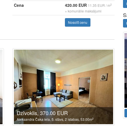
Cena
420.00 EUR
2
11.35 EUR / m
+ komunālie maksājumi
S
Nosolīt cenu
Dzīvoklis, 370.00 EUR
2
Aleksandra Čaka iela, 5. stāvs, 2 istabas, 53.00m