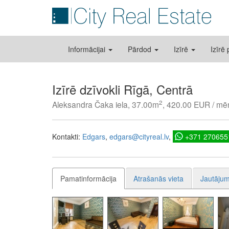
Informācijai
Pārdod
Izīrē
Izīrē
Izīrē dzīvokli Rīgā, Centrā
2
Aleksandra Čaka iela, 37.00m
, 420.00 EUR / mē
Kontakti:
Edgars
edgars@cityreal.lv
+371 270655
Pamatinformācija
Atrašanās vieta
Jautājum