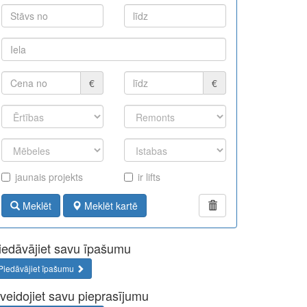
€
€
jaunais projekts
ir lifts
Meklēt
Meklēt kartē
iedāvājiet savu īpašumu
Piedāvājiet īpašumu
zveidojiet savu pieprasījumu