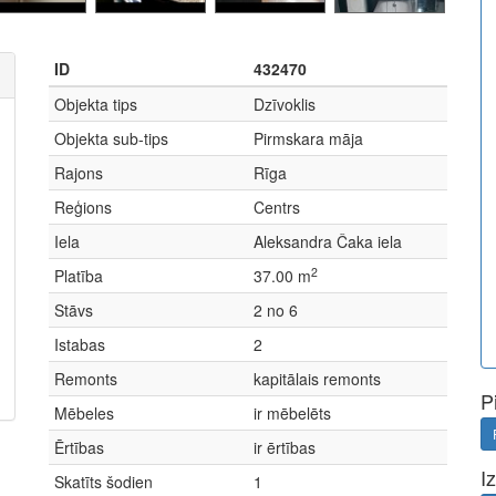
ID
432470
Objekta tips
Dzīvoklis
Objekta sub-tips
Pirmskara māja
Rajons
Rīga
Reģions
Centrs
Iela
Aleksandra Čaka iela
2
Platība
37.00 m
Stāvs
2 no 6
Istabas
2
Remonts
kapitālais remonts
P
Mēbeles
ir mēbelēts
Ērtības
ir ērtības
I
Skatīts šodien
1