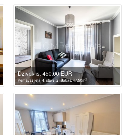
Dzīvoklis, 450.00 EUR
2
Pērnavas iela, 4. stāvs, 2 istabas, 47.50m