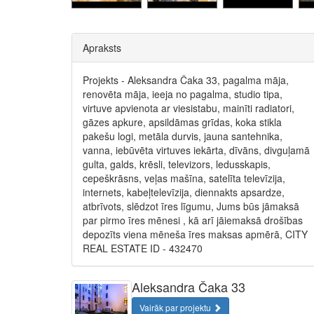
Apraksts
Projekts - Aleksandra Čaka 33, pagalma māja,
renovēta māja, ieeja no pagalma, studio tipa,
virtuve apvienota ar viesistabu, mainīti radiatori,
gāzes apkure, apsildāmas grīdas, koka stikla
pakešu logi, metāla durvis, jauna santehnika,
vanna, iebūvēta virtuves iekārta, dīvāns, divguļamā
gulta, galds, krēsli, televizors, ledusskapis,
cepeškrāsns, veļas mašīna, satelīta televīzija,
internets, kabeļtelevīzija, diennakts apsardze,
atbrīvots, slēdzot īres līgumu, Jums būs jāmaksā
par pirmo īres mēnesi , kā arī jāiemaksā drošības
depozīts viena mēneša īres maksas apmērā, CITY
REAL ESTATE ID - 432470
Aleksandra Čaka 33
Vairāk par projektu